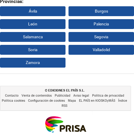
Provincias:
Ávila
Burgos
León
Palencia
Salamanca
Segovia
Soria
Valladolid
Zamora
EDICIONES EL PAÍS S.L.
©
Contacto
Venta de contenidos
Publicidad
Aviso legal
Política de privacidad
Política cookies
Configuración de cookies
Mapa
EL PAÍS en KIOSKOyMÁS
Índice
RSS