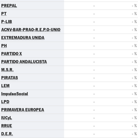
PREPAL
-
- %
PT
-
- %
P-LIB
-
- %
ACNV-BAR-PRAO-R.E.P.O-UNIO
-
- %
EXTREMADURA UNIDA
-
- %
PH
-
- %
PARTIDO X
-
- %
PARTIDO ANDALUCISTA
-
- %
M.S.R.
-
- %
PIRATAS
-
- %
LEM
-
- %
ImpulsoSocial
-
- %
LPD
-
- %
PRIMAVERA EUROPEA
-
- %
IUCyL
-
- %
RRUE
-
- %
D.E.R.
-
- %