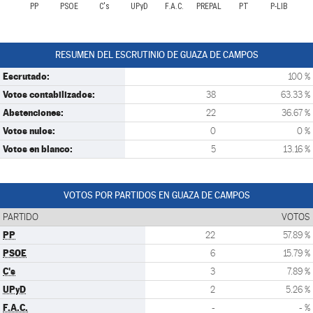
PP
PSOE
C's
UPyD
F.A.C.
PREPAL
PT
P-LIB
RESUMEN DEL ESCRUTINIO DE GUAZA DE CAMPOS
Escrutado:
100 %
Votos contabilizados:
38
63.33 %
Abstenciones:
22
36.67 %
Votos nulos:
0
0 %
Votos en blanco:
5
13.16 %
VOTOS POR PARTIDOS EN GUAZA DE CAMPOS
PARTIDO
VOTOS
PP
22
57.89 %
PSOE
6
15.79 %
C's
3
7.89 %
UPyD
2
5.26 %
F.A.C.
-
- %