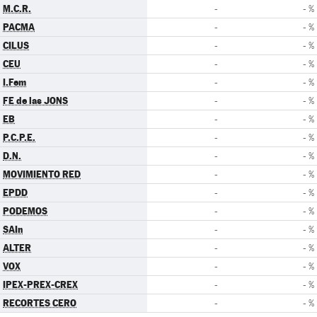
M.C.R.
-
- %
PACMA
-
- %
CILUS
-
- %
CEU
-
- %
I.Fem
-
- %
FE de las JONS
-
- %
EB
-
- %
P.C.P.E.
-
- %
D.N.
-
- %
MOVIMIENTO RED
-
- %
EPDD
-
- %
PODEMOS
-
- %
SAIn
-
- %
ALTER
-
- %
VOX
-
- %
IPEX-PREX-CREX
-
- %
RECORTES CERO
-
- %