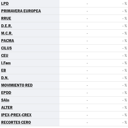
LPD
-
- %
PRIMAVERA EUROPEA
-
- %
RRUE
-
- %
D.E.R.
-
- %
M.C.R.
-
- %
PACMA
-
- %
CILUS
-
- %
CEU
-
- %
I.Fem
-
- %
EB
-
- %
D.N.
-
- %
MOVIMIENTO RED
-
- %
EPDD
-
- %
SAIn
-
- %
ALTER
-
- %
IPEX-PREX-CREX
-
- %
RECORTES CERO
-
- %