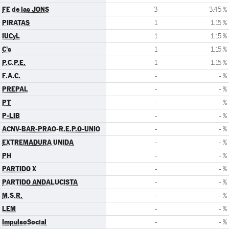
FE de las JONS
3
3.45 %
PIRATAS
1
1.15 %
IUCyL
1
1.15 %
C's
1
1.15 %
P.C.P.E.
1
1.15 %
F.A.C.
-
- %
PREPAL
-
- %
PT
-
- %
P-LIB
-
- %
ACNV-BAR-PRAO-R.E.P.O-UNIO
-
- %
EXTREMADURA UNIDA
-
- %
PH
-
- %
PARTIDO X
-
- %
PARTIDO ANDALUCISTA
-
- %
M.S.R.
-
- %
LEM
-
- %
ImpulsoSocial
-
- %