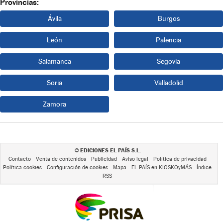
Provincias:
Ávila
Burgos
León
Palencia
Salamanca
Segovia
Soria
Valladolid
Zamora
EDICIONES EL PAÍS S.L.
©
Contacto
Venta de contenidos
Publicidad
Aviso legal
Política de privacidad
Política cookies
Configuración de cookies
Mapa
EL PAÍS en KIOSKOyMÁS
Índice
RSS