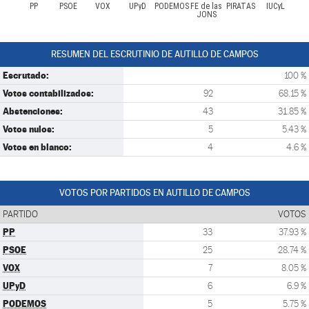
PP
PSOE
VOX
UPyD
PODEMOS
FE de las
PIRATAS
IUCyL
JONS
RESUMEN DEL ESCRUTINIO DE AUTILLO DE CAMPOS
Escrutado:
100 %
Votos contabilizados:
92
68.15 %
Abstenciones:
43
31.85 %
Votos nulos:
5
5.43 %
Votos en blanco:
4
4.6 %
VOTOS POR PARTIDOS EN AUTILLO DE CAMPOS
PARTIDO
VOTOS
PP
33
37.93 %
PSOE
25
28.74 %
VOX
7
8.05 %
UPyD
6
6.9 %
PODEMOS
5
5.75 %