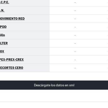
.C.P.E.
-
.N.
-
OVIMIENTO RED
-
EPDD
-
AIn
-
LTER
-
VOX
-
PEX-PREX-CREX
-
ECORTES CERO
-
Descárgate los datos en xml