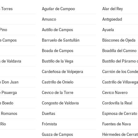
s Torres
Aguilar de Campoo
Alar del Rey
Amusco
Antigüedad
 Pino
Autillo de Campos
Ayuela
de Campos
Barruelo de Santullán
Báscones de Ojeda
Boada de Campos
Boadilla del Camino
 de Valdavia
Bustillo de la Vega
Bustillo del Páramo 
Cardeñosa de Volpejera
Carrión de los Cond
de Don Juan
Castrillo de Onielo
Castrillo de Villaveg
e Pisuerga
Cevico de la Torre
Cevico Navero
de Boedo
Congosto de Valdavia
Cordovilla la Real
e Romanos
Dueñas
Espinosa de Cerrato
 Río
Frómista
Fuentes de Nava
Guaza de Campos
Hérmedes de Cerrat