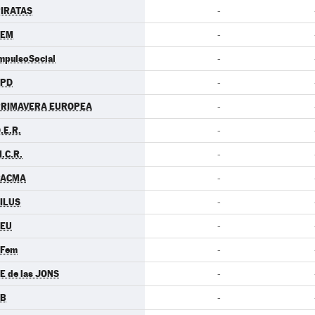
IRATAS
-
LEM
-
mpulsoSocial
-
LPD
-
PRIMAVERA EUROPEA
-
.E.R.
-
.C.R.
-
PACMA
-
ILUS
-
CEU
-
.Fem
-
E de las JONS
-
EB
-