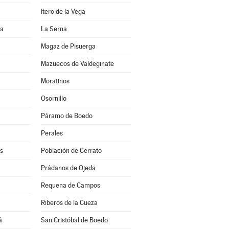
Itero de la Vega
ia
La Serna
Magaz de Pisuerga
Mazuecos de Valdeginate
Moratinos
Osornillo
Páramo de Boedo
Perales
s
Población de Cerrato
Prádanos de Ojeda
Requena de Campos
Riberos de la Cueza
á
San Cristóbal de Boedo