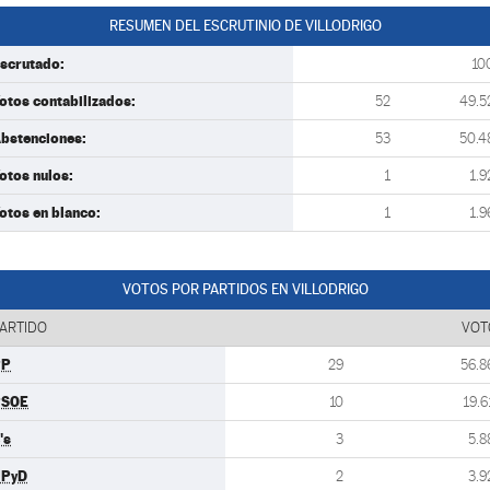
RESUMEN DEL ESCRUTINIO DE VILLODRIGO
scrutado:
10
otos contabilizados:
52
49.5
bstenciones:
53
50.4
otos nulos:
1
1.9
otos en blanco:
1
1.9
VOTOS POR PARTIDOS EN VILLODRIGO
ARTIDO
VOT
PP
29
56.8
PSOE
10
19.6
's
3
5.8
UPyD
2
3.9