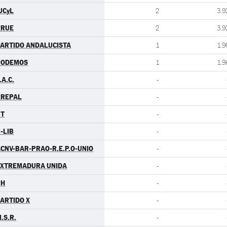
UCyL
2
3.9
RRUE
2
3.9
ARTIDO ANDALUCISTA
1
1.9
PODEMOS
1
1.9
.A.C.
-
PREPAL
-
PT
-
-LIB
-
CNV-BAR-PRAO-R.E.P.O-UNIO
-
EXTREMADURA UNIDA
-
PH
-
ARTIDO X
-
.S.R.
-