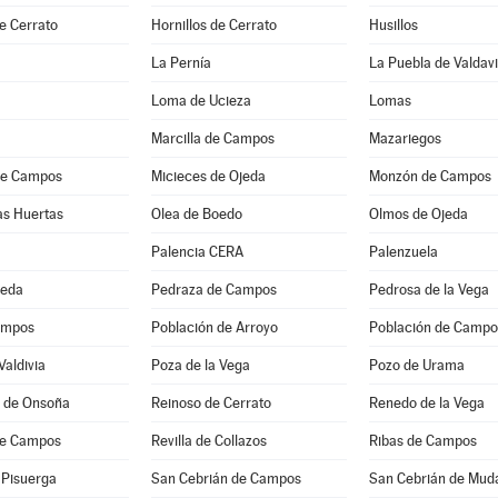
e Cerrato
Hornillos de Cerrato
Husillos
La Pernía
La Puebla de Valdav
Loma de Ucieza
Lomas
Marcilla de Campos
Mazariegos
de Campos
Micieces de Ojeda
Monzón de Campos
as Huertas
Olea de Boedo
Olmos de Ojeda
Palencia CERA
Palenzuela
jeda
Pedraza de Campos
Pedrosa de la Vega
ampos
Población de Arroyo
Población de Campo
aldivia
Poza de la Vega
Pozo de Urama
a de Onsoña
Reinoso de Cerrato
Renedo de la Vega
de Campos
Revilla de Collazos
Ribas de Campos
 Pisuerga
San Cebrián de Campos
San Cebrián de Mud