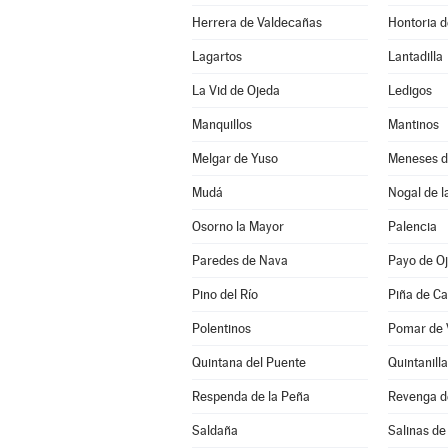
Herrera de Valdecañas
Hontoria d
Lagartos
Lantadilla
La Vid de Ojeda
Ledigos
Manquillos
Mantinos
Melgar de Yuso
Meneses 
Mudá
Nogal de l
Osorno la Mayor
Palencia
Paredes de Nava
Payo de O
Pino del Río
Piña de C
Polentinos
Pomar de V
Quintana del Puente
Quintanill
Respenda de la Peña
Revenga 
Saldaña
Salinas de