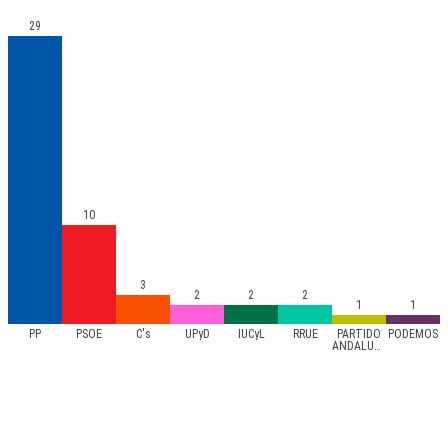
29
10
3
2
2
2
1
1
PP
PSOE
C's
UPyD
IUCyL
RRUE
PARTIDO
PODEMOS
ANDALUCISTA