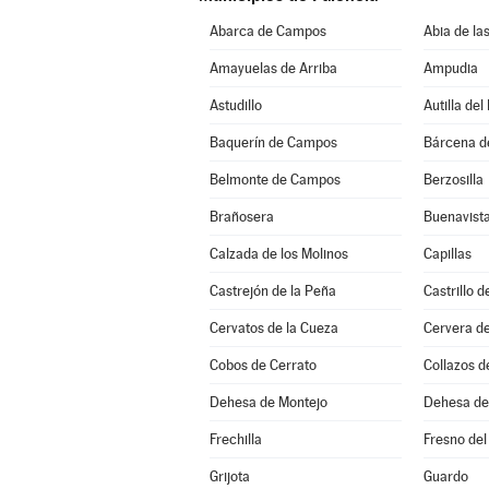
Abarca de Campos
Abia de la
Amayuelas de Arriba
Ampudia
Astudillo
Autilla del
Baquerín de Campos
Bárcena 
Belmonte de Campos
Berzosilla
Brañosera
Buenavista
Calzada de los Molinos
Capillas
Castrejón de la Peña
Castrillo 
Cervatos de la Cueza
Cervera d
Cobos de Cerrato
Collazos 
Dehesa de Montejo
Dehesa d
Frechilla
Fresno del
Grijota
Guardo