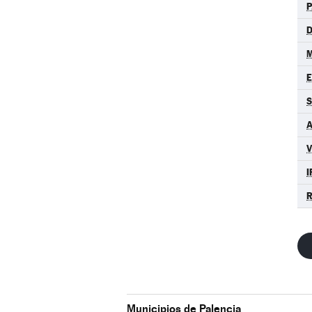
P
D
M
S
A
I
R
Municipios de Palencia