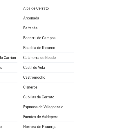
Alba de Cerrato
Arconada
Baltanás
Becerril de Campos
Boadilla de Rioseco
de Carrión
Calahorra de Boedo
es
Castil de Vela
a
Castromocho
Cisneros
Cubillas de Cerrato
Espinosa de Villagonzalo
Fuentes de Valdepero
o
Herrera de Pisuerga