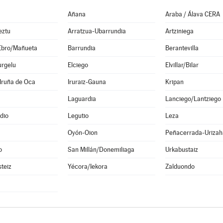
Añana
Araba / Álava CERA
eztu
Arratzua-Ubarrundia
Artziniega
Ebro/Mañueta
Barrundia
Berantevilla
urgelu
Elciego
Elvillar/Bilar
Iruña de Oca
Iruraiz-Gauna
Kripan
Laguardia
Lanciego/Lantziego
dio
Legutio
Leza
Oyón-Oion
Peñacerrada-Urizah
o
San Millán/Donemiliaga
Urkabustaiz
steiz
Yécora/Iekora
Zalduondo