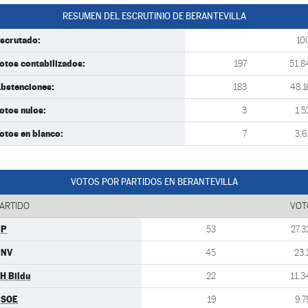
RESUMEN DEL ESCRUTINIO DE BERANTEVILLA
scrutado:
10
otos contabilizados:
197
51.8
bstenciones:
183
48.1
otos nulos:
3
1.5
otos en blanco:
7
3.6
VOTOS POR PARTIDOS EN BERANTEVILLA
ARTIDO
VOT
PP
53
27.3
PNV
45
23.
H Bildu
22
11.3
PSOE
19
9.7