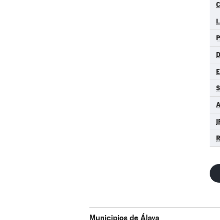
C
I
P
D
S
A
I
R
Municipios de Álava