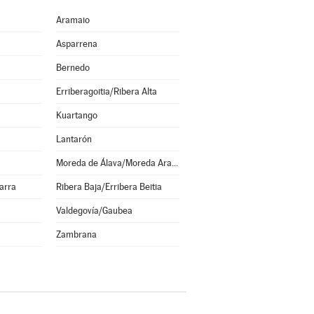
Aramaio
Asparrena
Bernedo
Erriberagoitia/Ribera Alta
Kuartango
Lantarón
Moreda de Álava/Moreda Araba
arra
Ribera Baja/Erribera Beitia
Valdegovía/Gaubea
Zambrana