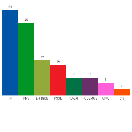
53
45
22
19
11
11
8
4
PP
PNV
EH Bildu
PSOE
IU-EKI
PODEMOS
UPyD
C's