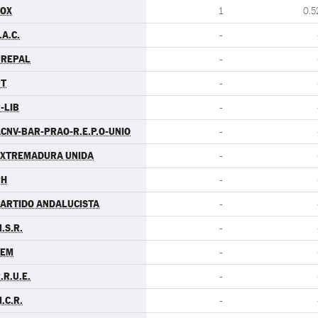
VOX
1
0.5
.A.C.
-
PREPAL
-
PT
-
-LIB
-
CNV-BAR-PRAO-R.E.P.O-UNIO
-
EXTREMADURA UNIDA
-
PH
-
ARTIDO ANDALUCISTA
-
.S.R.
-
LEM
-
.R.U.E.
-
.C.R.
-