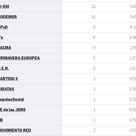
U-EKI
11
5.6
PODEMOS
11
5.6
UPyD
8
4.1
's
4
2.0
PACMA
3
1.5
PRIMAVERA EUROPEA
2
1.0
.E.R.
2
1.0
ARTIDO X
1
0.5
IRATAS
1
0.5
mpulsoSocial
1
0.5
E de las JONS
1
0.5
EB
1
0.5
OVIMIENTO RED
1
0.5