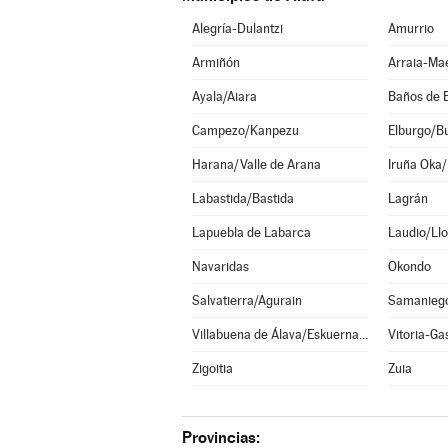
Alegría-Dulantzi
Amurrio
Armiñón
Arraia-Ma
Ayala/Aiara
Baños de 
Campezo/Kanpezu
Elburgo/B
Harana/Valle de Arana
Iruña Oka/
Labastida/Bastida
Lagrán
Lapuebla de Labarca
Laudio/Llo
Navaridas
Okondo
Salvatierra/Agurain
Samanieg
Villabuena de Álava/Eskuernaga
Vitoria-Ga
Zigoitia
Zuia
Provincias: