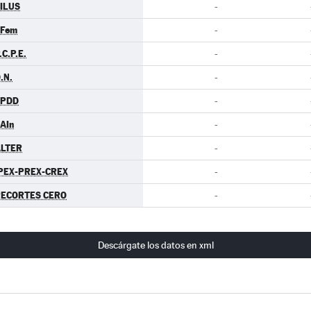
ILUS
-
.Fem
-
.C.P.E.
-
.N.
-
EPDD
-
AIn
-
LTER
-
PEX-PREX-CREX
-
ECORTES CERO
-
Descárgate los datos en xml