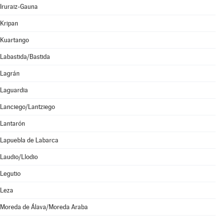
Iruraiz-Gauna
Kripan
Kuartango
Labastida/Bastida
Lagrán
Laguardia
Lanciego/Lantziego
Lantarón
Lapuebla de Labarca
Laudio/Llodio
Legutio
Leza
Moreda de Álava/Moreda Araba