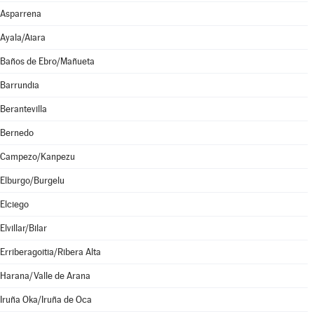
Asparrena
Ayala/Aiara
Baños de Ebro/Mañueta
Barrundia
Berantevilla
Bernedo
Campezo/Kanpezu
Elburgo/Burgelu
Elciego
Elvillar/Bilar
Erriberagoitia/Ribera Alta
Harana/Valle de Arana
Iruña Oka/Iruña de Oca