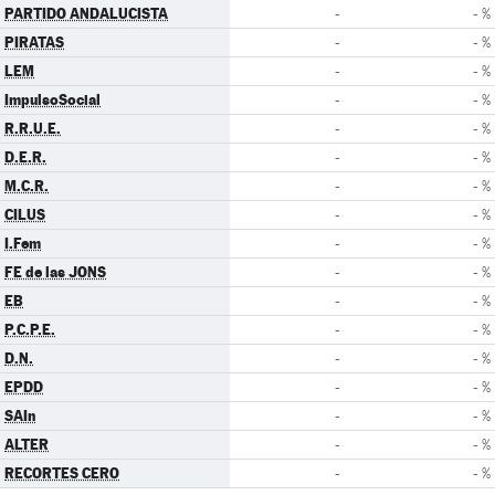
PARTIDO ANDALUCISTA
-
- %
PIRATAS
-
- %
LEM
-
- %
ImpulsoSocial
-
- %
R.R.U.E.
-
- %
D.E.R.
-
- %
M.C.R.
-
- %
CILUS
-
- %
I.Fem
-
- %
FE de las JONS
-
- %
EB
-
- %
P.C.P.E.
-
- %
D.N.
-
- %
EPDD
-
- %
SAIn
-
- %
ALTER
-
- %
RECORTES CERO
-
- %