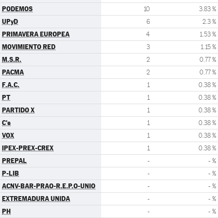
PODEMOS
10
3.83 %
UPyD
6
2.3 %
PRIMAVERA EUROPEA
4
1.53 %
MOVIMIENTO RED
3
1.15 %
M.S.R.
2
0.77 %
PACMA
2
0.77 %
F.A.C.
1
0.38 %
PT
1
0.38 %
PARTIDO X
1
0.38 %
C's
1
0.38 %
VOX
1
0.38 %
IPEX-PREX-CREX
1
0.38 %
PREPAL
-
- %
P-LIB
-
- %
ACNV-BAR-PRAO-R.E.P.O-UNIO
-
- %
EXTREMADURA UNIDA
-
- %
PH
-
- %