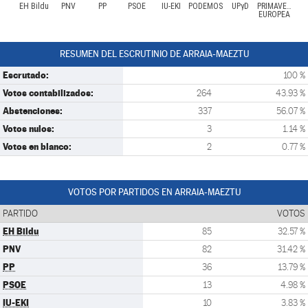
EH Bildu
PNV
PP
PSOE
IU-EKI
PODEMOS
UPyD
PRIMAVERA
EUROPEA
RESUMEN DEL ESCRUTINIO DE ARRAIA-MAEZTU
Escrutado:
100 %
Votos contabilizados:
264
43.93 %
Abstenciones:
337
56.07 %
Votos nulos:
3
1.14 %
Votos en blanco:
2
0.77 %
VOTOS POR PARTIDOS EN ARRAIA-MAEZTU
PARTIDO
VOTOS
EH Bildu
85
32.57 %
PNV
82
31.42 %
PP
36
13.79 %
PSOE
13
4.98 %
IU-EKI
10
3.83 %