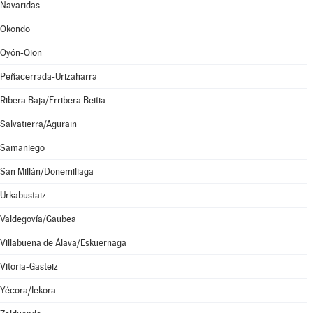
Navaridas
Okondo
Oyón-Oion
Peñacerrada-Urizaharra
Ribera Baja/Erribera Beitia
Salvatierra/Agurain
Samaniego
San Millán/Donemiliaga
Urkabustaiz
Valdegovía/Gaubea
Villabuena de Álava/Eskuernaga
Vitoria-Gasteiz
Yécora/Iekora