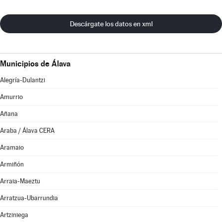
Descárgate los datos en xml
Municipios de Álava
Alegría-Dulantzi
Amurrio
Añana
Araba / Álava CERA
Aramaio
Armiñón
Arraia-Maeztu
Arratzua-Ubarrundia
Artziniega