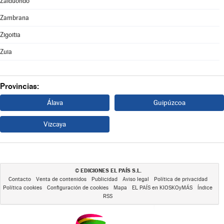
Zalduondo
Zambrana
Zigoitia
Zuia
Provincias:
Álava
Guipúzcoa
Vizcaya
EDICIONES EL PAÍS S.L.
©
Contacto
Venta de contenidos
Publicidad
Aviso legal
Política de privacidad
Política cookies
Configuración de cookies
Mapa
EL PAÍS en KIOSKOyMÁS
Índice
RSS