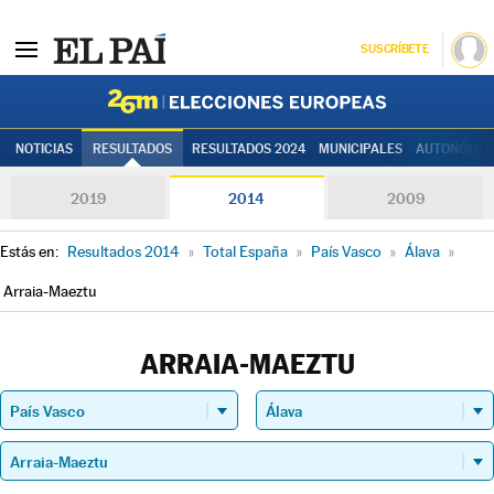
SUSCRÍBETE
Elecciones
NOTICIAS
RESULTADOS
RESULTADOS 2024
MUNICIPALES
AUTONÓMIC
2019
2014
2009
Estás en:
Resultados 2014
»
Total España
»
País Vasco
»
Álava
»
Arraia-Maeztu
ARRAIA-MAEZTU