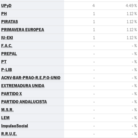
UPyD
4
4.49 %
PH
1
1.12 %
PIRATAS
1
1.12 %
PRIMAVERA EUROPEA
1
1.12 %
IU-EKI
1
1.12 %
F.A.C.
-
- %
PREPAL
-
- %
PT
-
- %
P-LIB
-
- %
ACNV-BAR-PRAO-R.E.P.O-UNIO
-
- %
EXTREMADURA UNIDA
-
- %
PARTIDO X
-
- %
PARTIDO ANDALUCISTA
-
- %
M.S.R.
-
- %
LEM
-
- %
ImpulsoSocial
-
- %
R.R.U.E.
-
- %