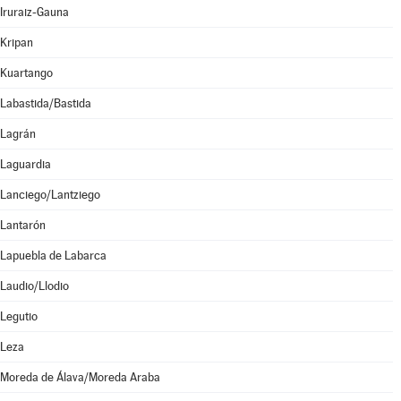
Iruraiz-Gauna
Kripan
Kuartango
Labastida/Bastida
Lagrán
Laguardia
Lanciego/Lantziego
Lantarón
Lapuebla de Labarca
Laudio/Llodio
Legutio
Leza
Moreda de Álava/Moreda Araba