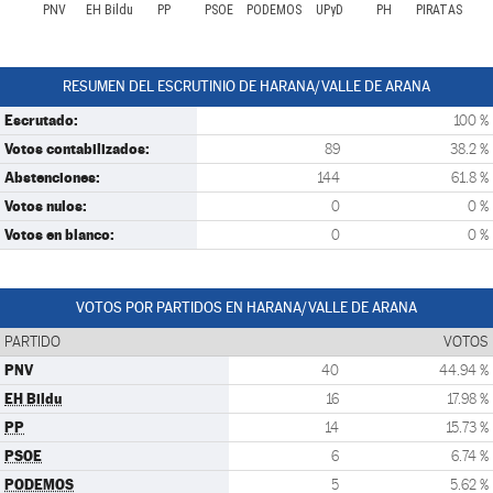
PNV
EH Bildu
PP
PSOE
PODEMOS
UPyD
PH
PIRATAS
RESUMEN DEL ESCRUTINIO DE HARANA/VALLE DE ARANA
Escrutado:
100 %
Votos contabilizados:
89
38.2 %
Abstenciones:
144
61.8 %
Votos nulos:
0
0 %
Votos en blanco:
0
0 %
VOTOS POR PARTIDOS EN HARANA/VALLE DE ARANA
PARTIDO
VOTOS
PNV
40
44.94 %
EH Bildu
16
17.98 %
PP
14
15.73 %
PSOE
6
6.74 %
PODEMOS
5
5.62 %