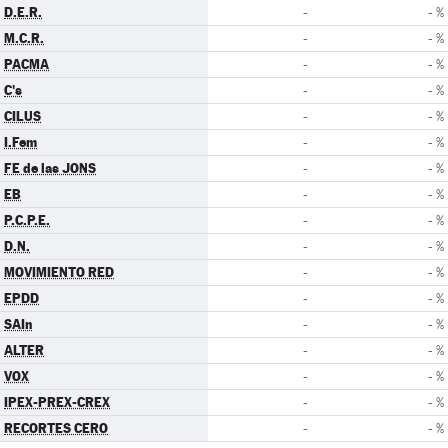
D.E.R.
-
- %
M.C.R.
-
- %
PACMA
-
- %
C's
-
- %
CILUS
-
- %
I.Fem
-
- %
FE de las JONS
-
- %
EB
-
- %
P.C.P.E.
-
- %
D.N.
-
- %
MOVIMIENTO RED
-
- %
EPDD
-
- %
SAIn
-
- %
ALTER
-
- %
VOX
-
- %
IPEX-PREX-CREX
-
- %
RECORTES CERO
-
- %