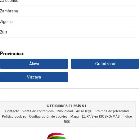
Zalduondo
Zambrana
Zigoitia
Zuia
Provincias:
Álava
Guipúzcoa
Vizcaya
EDICIONES EL PAÍS S.L.
©
Contacto
Venta de contenidos
Publicidad
Aviso legal
Política de privacidad
Política cookies
Configuración de cookies
Mapa
EL PAÍS en KIOSKOyMÁS
Índice
RSS