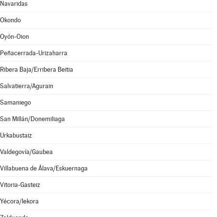
Navaridas
Okondo
Oyón-Oion
Peñacerrada-Urizaharra
Ribera Baja/Erribera Beitia
Salvatierra/Agurain
Samaniego
San Millán/Donemiliaga
Urkabustaiz
Valdegovía/Gaubea
Villabuena de Álava/Eskuernaga
Vitoria-Gasteiz
Yécora/Iekora