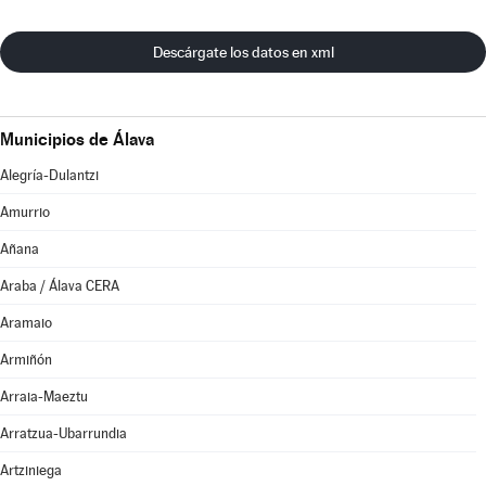
Descárgate los datos en xml
Municipios de Álava
Alegría-Dulantzi
Amurrio
Añana
Araba / Álava CERA
Aramaio
Armiñón
Arraia-Maeztu
Arratzua-Ubarrundia
Artziniega