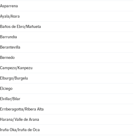
Asparrena
Ayala/Aiara
Baños de Ebro/Mañueta
Barrundia
Berantevilla
Bernedo
Campezo/Kanpezu
Elburgo/Burgelu
Elciego
Elvillar/Bilar
Erriberagoitia/Ribera Alta
Harana/Valle de Arana
Iruña Oka/Iruña de Oca