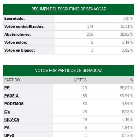
RESUMEN DEL ESCRUTINIO DE BENAOCAZ
Escrutado:
100 %
Votos contabilizados:
374
61,11 %
Abstenciones:
238
38,89 %
Votos nulos:
8
2,14 %
Votos en blanco:
3
0,82 %
VOTOS POR PARTIDOS EN BENAOCAZ
PARTIDO
VOTOS
%
PP
143
39,07 %
PSOE-A
133
36,34 %
PODEMOS
36
9,84 %
C's
23
6,28 %
IULV-CA
19
5,19 %
PA
6
1,64 %
UPyD
1
0,27 %