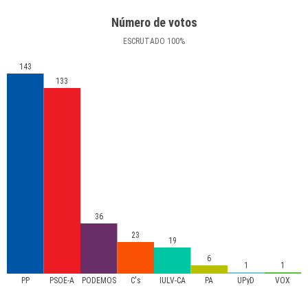
Número de votos
ESCRUTADO
100
%
143
133
36
23
19
6
1
1
PP
PSOE-A
PODEMOS
C's
IULV-CA
PA
UPyD
VOX