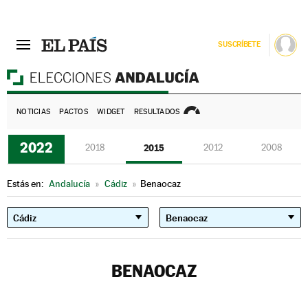
SUSCRÍBETE
E
NOTICIAS
PACTOS
WIDGET
RESULTADOS
2022
2018
2015
2012
2008
Estás en:
Andalucía
»
Cádiz
»
Benaocaz
BENAOCAZ