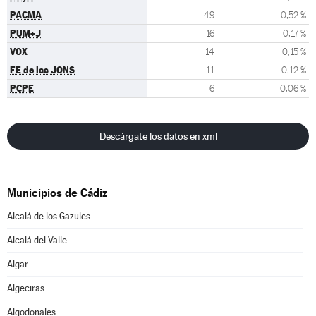
PACMA
49
0,52 %
PUM+J
16
0,17 %
VOX
14
0,15 %
FE de las JONS
11
0,12 %
PCPE
6
0,06 %
Descárgate los datos en xml
Municipios de Cádiz
Alcalá de los Gazules
Alcalá del Valle
Algar
Algeciras
Algodonales