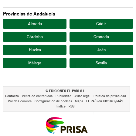
Provincias de Andalucía
Almería
Cádiz
Córdoba
Granada
Huelva
Jaén
Málaga
Sevilla
EDICIONES EL PAÍS S.L.
©
Contacto
Venta de contenidos
Publicidad
Aviso legal
Política de privacidad
Política cookies
Configuración de cookies
Mapa
EL PAÍS en KIOSKOyMÁS
Índice
RSS