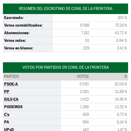
RESUMEN DEL ESCRUTINIO DE CONIL DE LA FRONTERA
Escrutado:
100 %
Votos contabilizados:
9.588
57,28 %
Abstenciones:
7.152
42,72 %
Votos nulos:
81
0,84 %
Votos en blanco:
229
2,41 %
VOTOS POR PARTIDOS EN CONIL DE LA FRONTERA
PARTIDO
VOTOS
%
PSOE-A
3.050
32,08 %
PP
2.081
21,89 %
IULV-CA
1.422
14,96 %
PODEMOS
1.266
13,32 %
C's
639
6,72 %
PA
584
6,14 %
UPyD
140
1,47 %