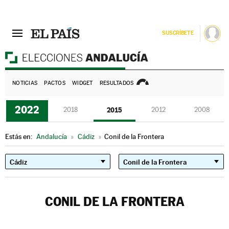
SUSCRÍBETE
E
NOTICIAS
PACTOS
WIDGET
RESULTADOS
2022
2018
2015
2012
2008
Estás en:
Andalucía
»
Cádiz
»
Conil de la Frontera
CONIL DE LA FRONTERA