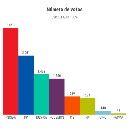
Número de votos
ESCRUTADO
100
%
3.050
2.081
1.422
1.266
639
584
140
49
PSOE-A
PP
IULV-CA
PODEMOS
C's
PA
UPyD
PACMA