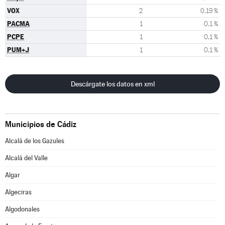
VOX
2
0,19 %
PACMA
1
0,1 %
PCPE
1
0,1 %
PUM+J
1
0,1 %
Descárgate los datos en xml
Municipios de Cádiz
Alcalá de los Gazules
Alcalá del Valle
Algar
Algeciras
Algodonales