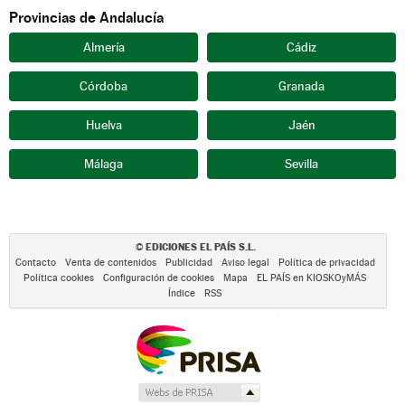
Provincias de Andalucía
Almería
Cádiz
Córdoba
Granada
Huelva
Jaén
Málaga
Sevilla
EDICIONES EL PAÍS S.L.
©
Contacto
Venta de contenidos
Publicidad
Aviso legal
Política de privacidad
Política cookies
Configuración de cookies
Mapa
EL PAÍS en KIOSKOyMÁS
Índice
RSS