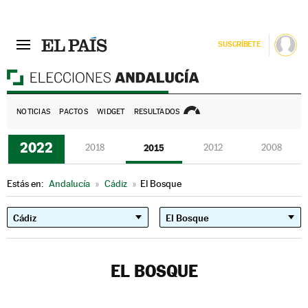
SUSCRÍBETE
E
NOTICIAS
PACTOS
WIDGET
RESULTADOS
2022
2018
2015
2012
2008
Estás en:
Andalucía
»
Cádiz
»
El Bosque
EL BOSQUE