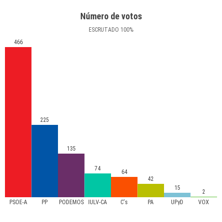
Número de votos
ESCRUTADO
100
%
466
225
135
74
64
42
15
2
PSOE-A
PP
PODEMOS
IULV-CA
C's
PA
UPyD
VOX