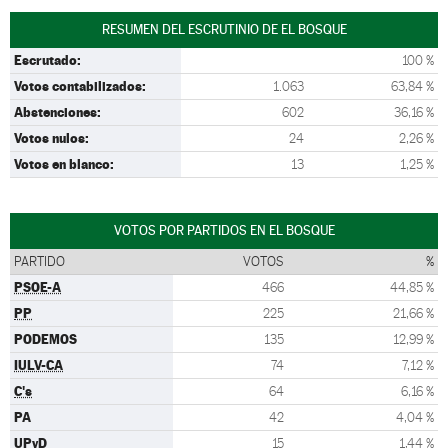
RESUMEN DEL ESCRUTINIO DE EL BOSQUE
Escrutado:
100 %
Votos contabilizados:
1.063
63,84 %
Abstenciones:
602
36,16 %
Votos nulos:
24
2,26 %
Votos en blanco:
13
1,25 %
VOTOS POR PARTIDOS EN EL BOSQUE
PARTIDO
VOTOS
%
PSOE-A
466
44,85 %
PP
225
21,66 %
PODEMOS
135
12,99 %
IULV-CA
74
7,12 %
C's
64
6,16 %
PA
42
4,04 %
UPyD
15
1,44 %