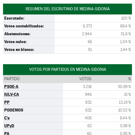
RESUMEN DEL ESCRUTINIO DE MEDINA-SIDONIA
Escrutado:
100 %
Votos contabilizados:
6.373
68,4 %
Abstenciones:
2.944
31,6 %
Votos nulos:
66
1,04 %
Votos en blanco:
91
1,44 %
VOTOS POR PARTIDOS EN MEDINA-SIDONIA
PARTIDO
VOTOS
%
PSOE-A
3.216
50,99 %
IULV-CA
946
15 %
PP
832
13,19 %
PODEMOS
632
10,02 %
C's
406
6,44 %
UPyD
62
0,98 %
PA
60
0,95 %