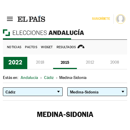
SUSCRÍBETE
E
NOTICIAS
PACTOS
WIDGET
RESULTADOS
2022
2018
2015
2012
2008
Estás en:
Andalucía
»
Cádiz
»
Medina-Sidonia
MEDINA-SIDONIA