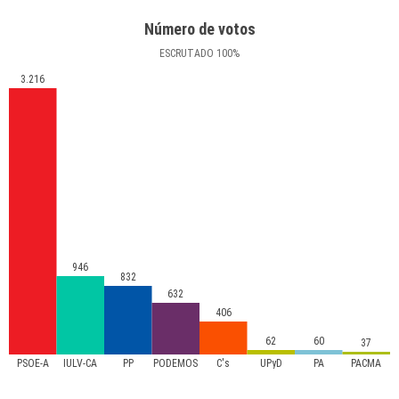
Número de votos
ESCRUTADO
100
%
3.216
946
832
632
406
62
60
37
PSOE-A
IULV-CA
PP
PODEMOS
C's
UPyD
PA
PACMA