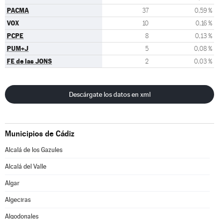
PACMA
37
0,59 %
VOX
10
0,16 %
PCPE
8
0,13 %
PUM+J
5
0,08 %
FE de las JONS
2
0,03 %
Descárgate los datos en xml
Municipios de Cádiz
Alcalá de los Gazules
Alcalá del Valle
Algar
Algeciras
Algodonales