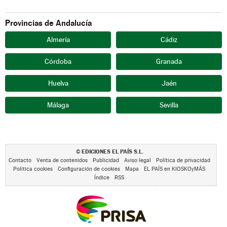
Provincias de Andalucía
Almería
Cádiz
Córdoba
Granada
Huelva
Jaén
Málaga
Sevilla
EDICIONES EL PAÍS S.L.
©
Contacto
Venta de contenidos
Publicidad
Aviso legal
Política de privacidad
Política cookies
Configuración de cookies
Mapa
EL PAÍS en KIOSKOyMÁS
Índice
RSS