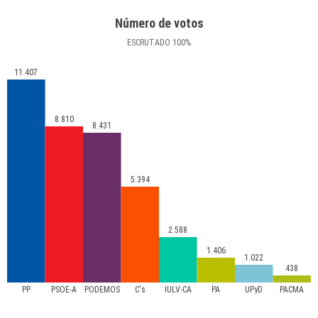
Número de votos
ESCRUTADO
100
%
11.407
8.810
8.431
5.394
2.588
1.406
1.022
438
PP
PSOE-A
PODEMOS
C's
IULV-CA
PA
UPyD
PACMA