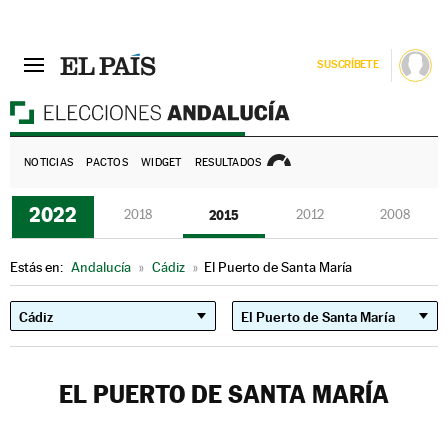
SUSCRÍBETE
E
NOTICIAS
PACTOS
WIDGET
RESULTADOS
2022
2018
2015
2012
2008
Estás en:
Andalucía
»
Cádiz
»
El Puerto de Santa María
EL PUERTO DE SANTA MARÍA