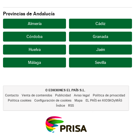
Provincias de Andalucía
Almería
Cádiz
Córdoba
Granada
Huelva
Jaén
Málaga
Sevilla
EDICIONES EL PAÍS S.L.
©
Contacto
Venta de contenidos
Publicidad
Aviso legal
Política de privacidad
Política cookies
Configuración de cookies
Mapa
EL PAÍS en KIOSKOyMÁS
Índice
RSS