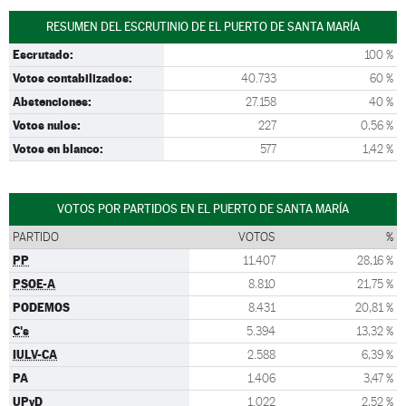
RESUMEN DEL ESCRUTINIO DE EL PUERTO DE SANTA MARÍA
Escrutado:
100 %
Votos contabilizados:
40.733
60 %
Abstenciones:
27.158
40 %
Votos nulos:
227
0,56 %
Votos en blanco:
577
1,42 %
VOTOS POR PARTIDOS EN EL PUERTO DE SANTA MARÍA
PARTIDO
VOTOS
%
PP
11.407
28,16 %
PSOE-A
8.810
21,75 %
PODEMOS
8.431
20,81 %
C's
5.394
13,32 %
IULV-CA
2.588
6,39 %
PA
1.406
3,47 %
UPyD
1.022
2,52 %