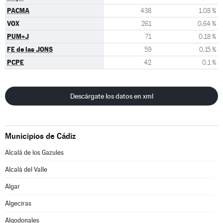
PACMA
438
1,08 %
VOX
261
0,64 %
PUM+J
71
0,18 %
FE de las JONS
59
0,15 %
PCPE
42
0,1 %
Descárgate los datos en xml
Municipios de Cádiz
Alcalá de los Gazules
Alcalá del Valle
Algar
Algeciras
Algodonales