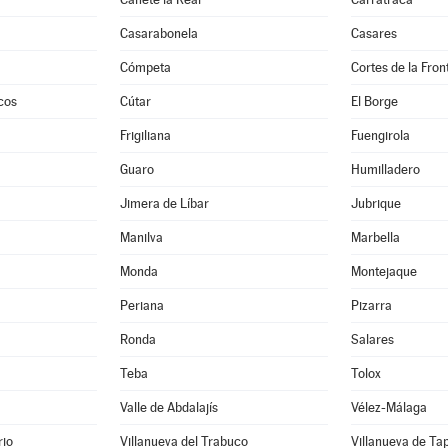
Casarabonela
Casares
Cómpeta
Cortes de la Fron
cos
Cútar
El Borge
Frigiliana
Fuengirola
Guaro
Humilladero
Jimera de Líbar
Jubrique
Manilva
Marbella
Monda
Montejaque
Periana
Pizarra
Ronda
Salares
Teba
Tolox
Valle de Abdalajís
Vélez-Málaga
rio
Villanueva del Trabuco
Villanueva de Ta