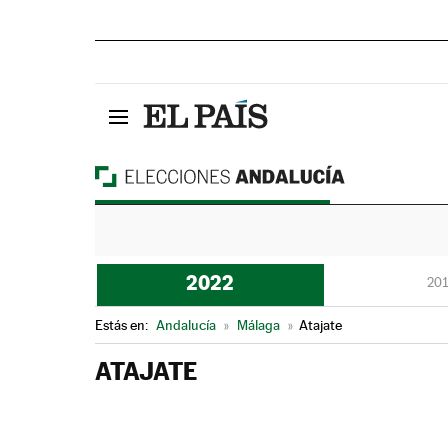
2022
201
Estás en:
Andalucía
»
Málaga
»
Atajate
ATAJATE