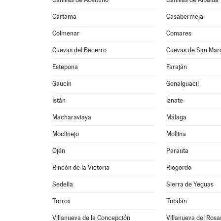
Cártama
Casabermeja
Colmenar
Comares
Cuevas del Becerro
Cuevas de San Mar
Estepona
Faraján
Gaucín
Genalguacil
Istán
Iznate
Macharaviaya
Málaga
Moclinejo
Mollina
Ojén
Parauta
Rincón de la Victoria
Riogordo
Sedella
Sierra de Yeguas
Torrox
Totalán
Villanueva de la Concepción
Villanueva del Rosa