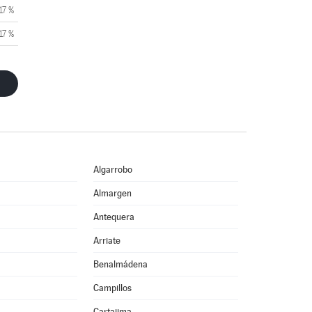
17 %
17 %
Algarrobo
Almargen
Antequera
Arriate
Benalmádena
Campillos
Cartajima