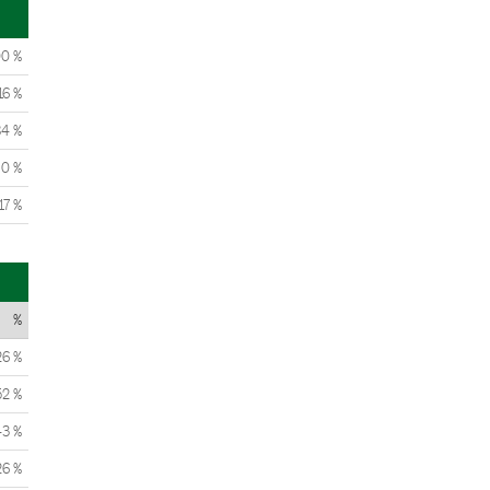
00 %
16 %
84 %
0 %
17 %
%
26 %
52 %
43 %
26 %