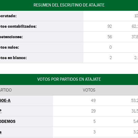
RESUMEN DEL ESCRUTINIO DE ATAJATE
scrutado:
1
tos contabilizados:
92
62,
bstenciones:
56
37,
tos nulos:
0
tos en blanco:
2
2,
VOTOS POR PARTIDOS EN ATAJATE
ARTIDO
VOTOS
SOE-A
49
53,
P
29
31,
ODEMOS
5
5,
s
3
3,