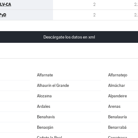
ULV-CA
2
2,
PyD
2
2,
Descárgate los datos en xml
Alfarnate
Alfarnatejo
e
Alhaurín el Grande
Almáchar
Alozaina
Alpandeire
Ardales
Arenas
Benahavís
Benalauría
Benaoján
Benarrabá
Cañete la Real
Carratraca