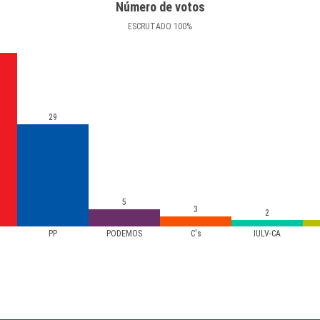
Número de votos
ESCRUTADO
100
%
29
5
3
2
PP
PODEMOS
C's
IULV-CA