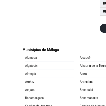
I
U
Municipios de Málaga
Alameda
Alcaucín
Algatocín
Alhaurín de la Torr
Almogía
Álora
Árchez
Archidona
Atajate
Benadalid
Benamargosa
Benamocarra
Canillas de Aceituno
Canillas de Albaida