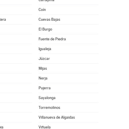
Coín
tera
Cuevas Bajas
El Burgo
Fuente de Piedra
Igualeja
Júzcar
Mijas
Nerja
Pujerra
Sayalonga
Torremolinos
Villanueva de Algaidas
pia
Viñuela