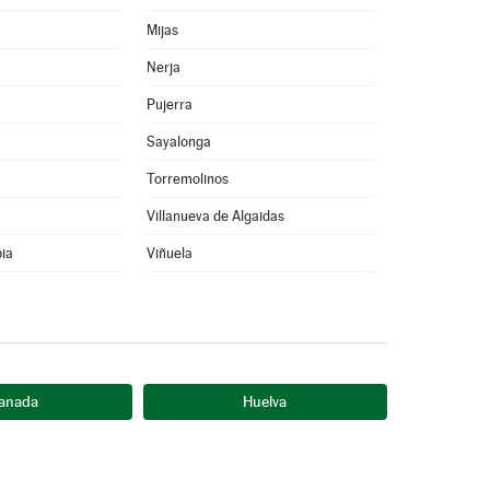
Mijas
Nerja
Pujerra
Sayalonga
Torremolinos
Villanueva de Algaidas
pia
Viñuela
anada
Huelva