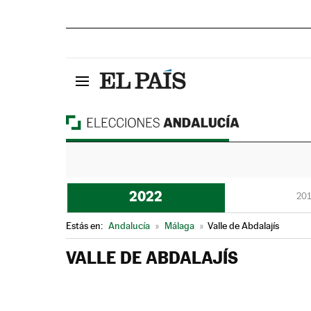
2022
201
Estás en:
Andalucía
»
Málaga
»
Valle de Abdalajís
VALLE DE ABDALAJÍS