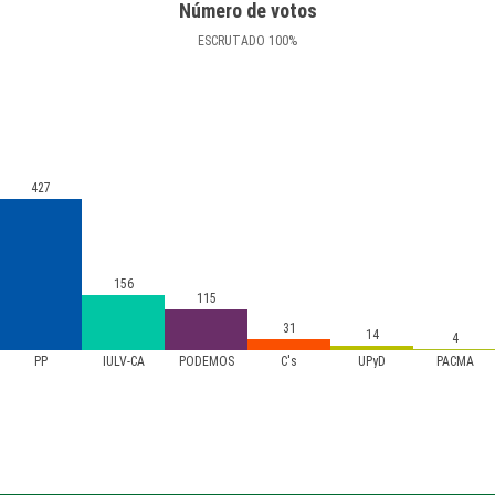
Número de votos
ESCRUTADO
100
%
427
156
115
31
14
4
PP
IULV-CA
PODEMOS
C's
UPyD
PACMA