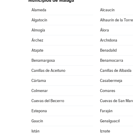
Municipios de Málaga
Alameda
Alcaucín
Algatocín
Alhaurín de la Torr
Almogía
Álora
Árchez
Archidona
Atajate
Benadalid
Benamargosa
Benamocarra
Canillas de Aceituno
Canillas de Albaida
Cártama
Casabermeja
Colmenar
Comares
Cuevas del Becerro
Cuevas de San Mar
Estepona
Faraján
Gaucín
Genalguacil
Istán
Iznate