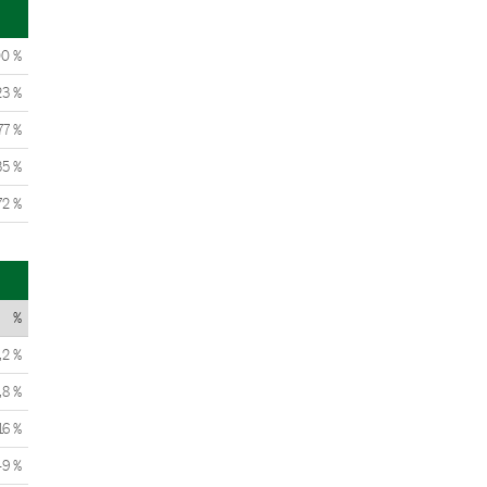
00 %
23 %
77 %
35 %
72 %
%
,2 %
,8 %
16 %
49 %