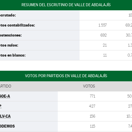
RESUMEN DEL ESCRUTINIO DE VALLE DE ABDALAJÍS
scrutado:
1
tos contabilizados:
1.557
69,
bstenciones:
692
30,
tos nulos:
21
1,
tos en blanco:
11
0,
VOTOS POR PARTIDOS EN VALLE DE ABDALAJÍS
ARTIDO
VOTOS
SOE-A
771
50
P
427
27
ULV-CA
156
10,
ODEMOS
115
7,