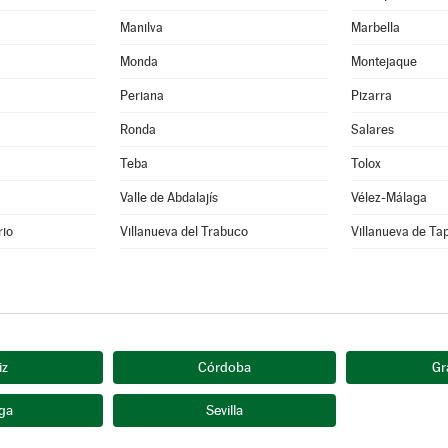
Manilva
Marbella
Monda
Montejaque
Periana
Pizarra
Ronda
Salares
Teba
Tolox
Valle de Abdalajís
Vélez-Málaga
rio
Villanueva del Trabuco
Villanueva de Ta
iz
Córdoba
Gr
ga
Sevilla