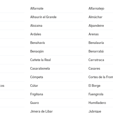
Alfarnate
Alfarnatejo
e
Alhaurín el Grande
Almáchar
Alozaina
Alpandeire
Ardales
Arenas
Benahavís
Benalauría
Benaoján
Benarrabá
Cañete la Real
Carratraca
Casarabonela
Casares
Cómpeta
Cortes de la Fron
cos
Cútar
El Borge
Frigiliana
Fuengirola
Guaro
Humilladero
Jimera de Líbar
Jubrique