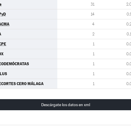
s
31
2,
PyD
14
0,
ACMA
4
0,
A
2
0,
CPE
1
0,
OX
1
0,
EODEMÓCRATAS
1
0,
ILUS
1
0,
ECORTES CERO MÁLAGA
1
0,
Descárgate los datos en xml