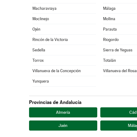
Macharaviaya
Málaga
Moclinejo
Mollina
Ojén
Parauta
Rincón de la Victoria
Riogordo
Sedella
Sierra de Yeguas
Torrox
Totalán
Villanueva de la Concepción
Villanueva del Rosa
Yunquera
Provincias de Andalucía
Almería
Cád
Jaén
Mála