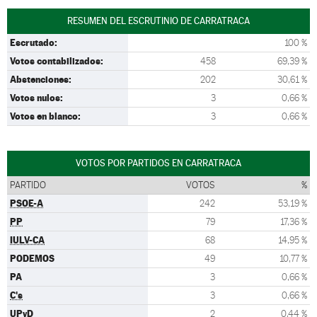
RESUMEN DEL ESCRUTINIO DE CARRATRACA
Escrutado:
100 %
Votos contabilizados:
458
69,39 %
Abstenciones:
202
30,61 %
Votos nulos:
3
0,66 %
Votos en blanco:
3
0,66 %
VOTOS POR PARTIDOS EN CARRATRACA
PARTIDO
VOTOS
%
PSOE-A
242
53,19 %
PP
79
17,36 %
IULV-CA
68
14,95 %
PODEMOS
49
10,77 %
PA
3
0,66 %
C's
3
0,66 %
UPyD
2
0,44 %