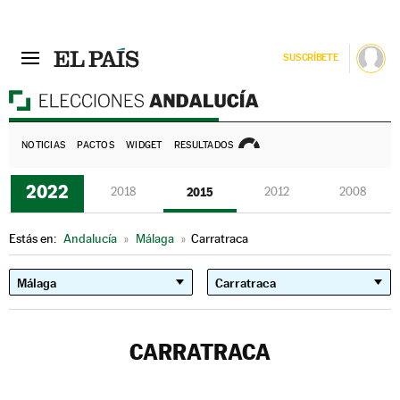
SUSCRÍBETE
E
NOTICIAS
PACTOS
WIDGET
RESULTADOS
2022
2018
2015
2012
2008
Estás en:
Andalucía
»
Málaga
»
Carratraca
CARRATRACA