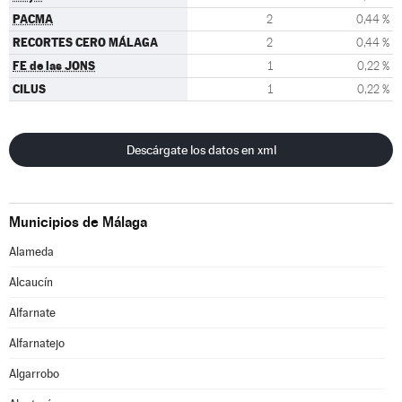
PACMA
2
0,44 %
RECORTES CERO MÁLAGA
2
0,44 %
FE de las JONS
1
0,22 %
CILUS
1
0,22 %
Descárgate los datos en xml
Municipios de Málaga
Alameda
Alcaucín
Alfarnate
Alfarnatejo
Algarrobo