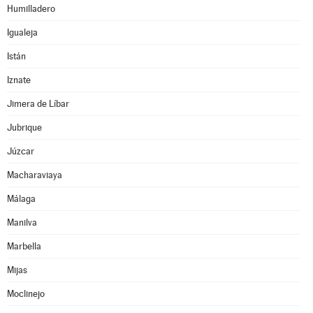
Humilladero
Igualeja
Istán
Iznate
Jimera de Líbar
Jubrique
Júzcar
Macharaviaya
Málaga
Manilva
Marbella
Mijas
Moclinejo