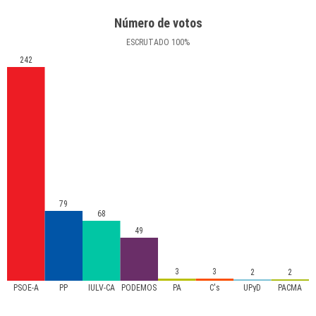
Número de votos
ESCRUTADO
100
%
242
79
68
49
3
3
2
2
PSOE-A
PP
IULV-CA
PODEMOS
PA
C's
UPyD
PACMA