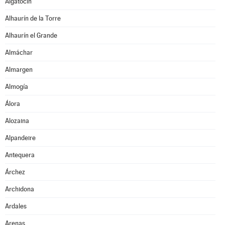
Algatocín
Alhaurín de la Torre
Alhaurín el Grande
Almáchar
Almargen
Almogía
Álora
Alozaina
Alpandeire
Antequera
Árchez
Archidona
Ardales
Arenas