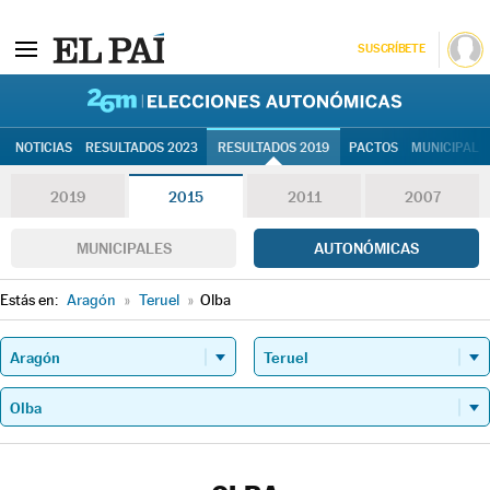
SUSCRÍBETE
26M | Elec
NOTICIAS
RESULTADOS 2023
RESULTADOS 2019
PACTOS
MUNICIPALE
2019
2015
2011
2007
MUNICIPALES
AUTONÓMICAS
Estás en:
Aragón
»
Teruel
»
Olba