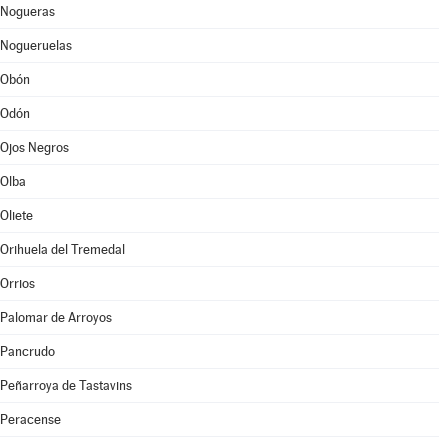
Nogueras
Nogueruelas
Obón
Odón
Ojos Negros
Olba
Oliete
Orihuela del Tremedal
Orrios
Palomar de Arroyos
Pancrudo
Peñarroya de Tastavins
Peracense