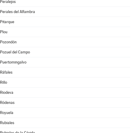
Peralejos
Perales del Alfambra
Pitarque
Plou
Pozondón
Pozuel del Campo
Puertomingalvo
Ráfales
Rillo
Riodeva
Ródenas
Royuela
Rubiales
Rubielos de la Cérida