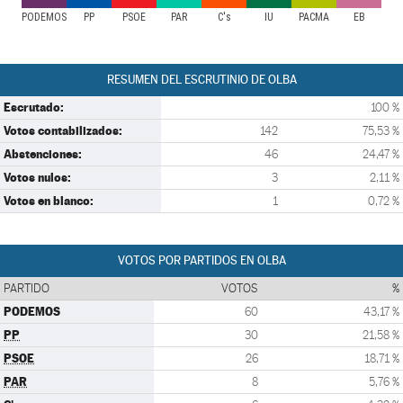
PODEMOS
PP
PSOE
PAR
C's
IU
PACMA
EB
RESUMEN DEL ESCRUTINIO DE OLBA
Escrutado:
100 %
Votos contabilizados:
142
75,53 %
Abstenciones:
46
24,47 %
Votos nulos:
3
2,11 %
Votos en blanco:
1
0,72 %
VOTOS POR PARTIDOS EN OLBA
PARTIDO
VOTOS
%
PODEMOS
60
43,17 %
PP
30
21,58 %
PSOE
26
18,71 %
PAR
8
5,76 %