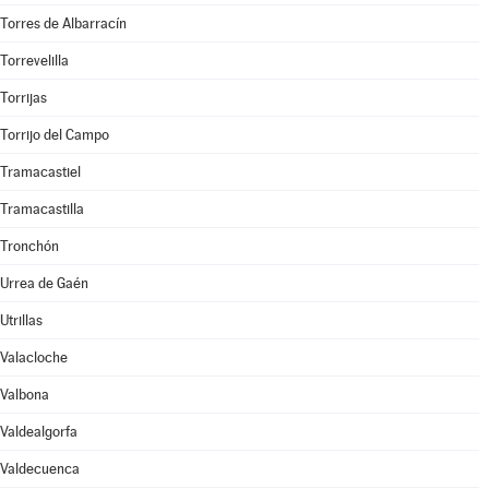
Torres de Albarracín
Torrevelilla
Torrijas
Torrijo del Campo
Tramacastiel
Tramacastilla
Tronchón
Urrea de Gaén
Utrillas
Valacloche
Valbona
Valdealgorfa
Valdecuenca