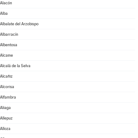
Alacón
Alba
Albalate del Arzobispo
Albarracín
Albentosa
Alcaine
Alcalá de la Selva
Alcañiz
Alcorisa
Alfambra
Aliaga
Allepuz
Alloza