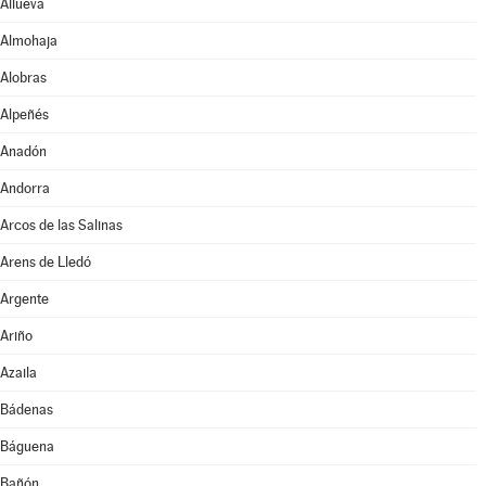
Allueva
Almohaja
Alobras
Alpeñés
Anadón
Andorra
Arcos de las Salinas
Arens de Lledó
Argente
Ariño
Azaila
Bádenas
Báguena
Bañón