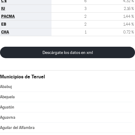
C's
6
4,32 %
IU
3
2,16 %
PACMA
2
1,44 %
EB
2
1,44 %
CHA
1
0,72 %
Descárgate los datos en xml
Municipios de Teruel
Ababuj
Abejuela
Aguatón
Aguaviva
Aguilar del Alfambra