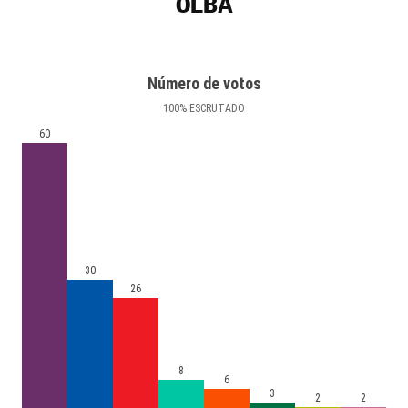
OLBA
Número de votos
100
%
ESCRUTADO
60
30
26
8
6
3
2
2