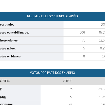
RESUMEN DEL ESCRUTINIO DE ARIÑO
scrutado:
10
otos contabilizados:
506
87,6
bstenciones:
71
12,3
otos nulos:
5
0,9
otos en blanco:
8
1,
VOTOS POR PARTIDOS EN ARIÑO
ARTIDO
VOTOS
PP
175
34,9
PSOE
157
31,3
PODEMOS
63
12,5