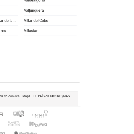
Valdealgorfa
Valjunquera
Villanueva del Rebollar de la Sierra
Villar del Cobo
ares
Villastar
ón de cookies
Mapa
EL PAÍS en KIOSKOyMÁS