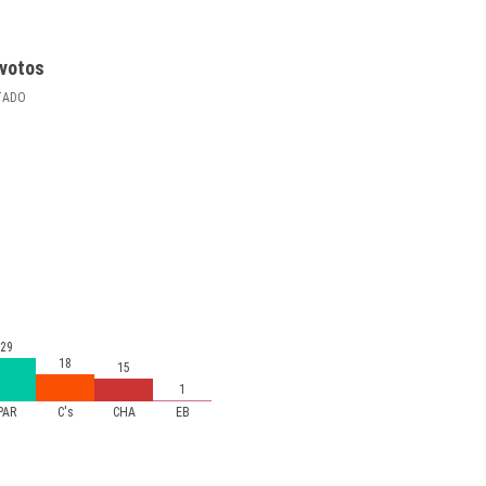
votos
TADO
29
18
15
1
PAR
C's
CHA
EB