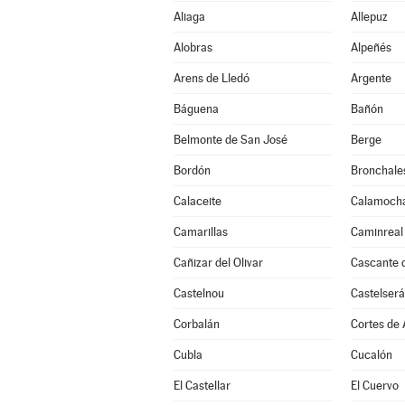
Aliaga
Allepuz
Alobras
Alpeñés
Arens de Lledó
Argente
Báguena
Bañón
Belmonte de San José
Berge
Bordón
Bronchale
Calaceite
Calamoch
Camarillas
Caminreal
Cañizar del Olivar
Cascante d
Castelnou
Castelserá
Corbalán
Cortes de
Cubla
Cucalón
El Castellar
El Cuervo