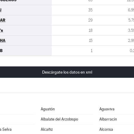
U
35
6,9
PAR
29
5,7
's
18
3,5
CHA
15
2,9
EB
1
0,
Descárgate los datos en xml
Aguatón
Aguaviva
Albalate del Arzobispo
Albarracín
la Selva
Alcañiz
Alcorisa