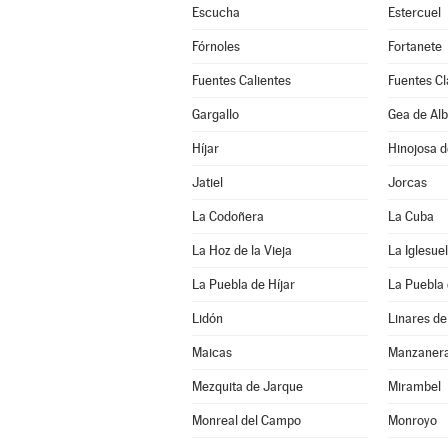
Escucha
Estercuel
Fórnoles
Fortanete
Fuentes Calientes
Fuentes Cl
Gargallo
Gea de Alb
Híjar
Hinojosa 
Jatiel
Jorcas
La Codoñera
La Cuba
La Hoz de la Vieja
La Iglesuel
La Puebla de Híjar
La Puebla 
Lidón
Linares d
Maicas
Manzaner
Mezquita de Jarque
Mirambel
Monreal del Campo
Monroyo