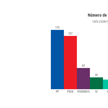
Número de 
100
%
ESCRU
175
157
63
35
PP
PSOE
PODEMOS
IU