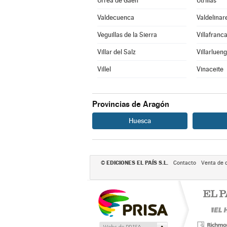
Urrea de Gaén
Utrillas
Valdecuenca
Valdelinar
Veguillas de la Sierra
Villafranc
Villar del Salz
Villarluen
Villel
Vinaceite
Provincias de Aragón
Huesca
EDICIONES EL PAÍS S.L.
©
Contacto
Venta de 