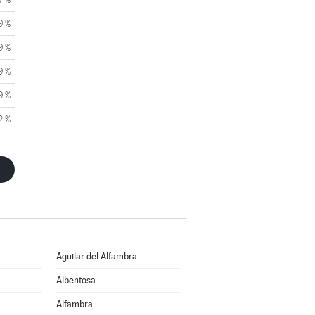
9 %
9 %
9 %
9 %
2 %
Aguilar del Alfambra
Albentosa
Alfambra