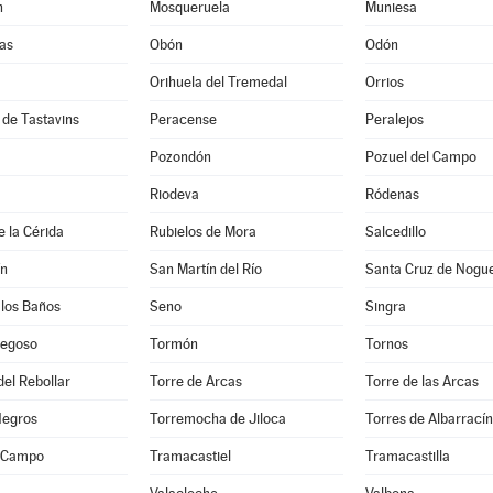
n
Mosqueruela
Muniesa
as
Obón
Odón
Orihuela del Tremedal
Orrios
de Tastavins
Peracense
Peralejos
Pozondón
Pozuel del Campo
Riodeva
Ródenas
e la Cérida
Rubielos de Mora
Salcedillo
ín
San Martín del Río
Santa Cruz de Nogu
 los Baños
Seno
Singra
segoso
Tormón
Tornos
del Rebollar
Torre de Arcas
Torre de las Arcas
Negros
Torremocha de Jiloca
Torres de Albarracín
l Campo
Tramacastiel
Tramacastilla