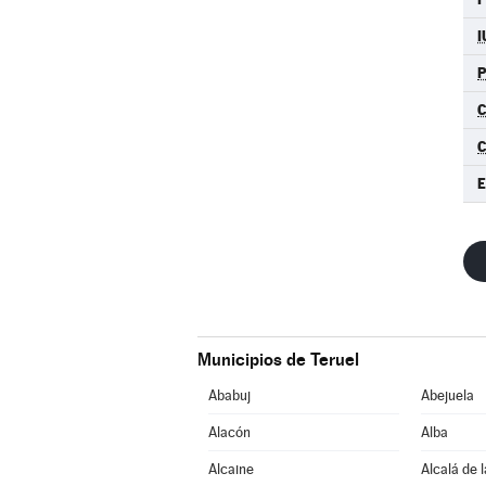
I
C
Municipios de Teruel
Ababuj
Abejuela
Alacón
Alba
Alcaine
Alcalá de 