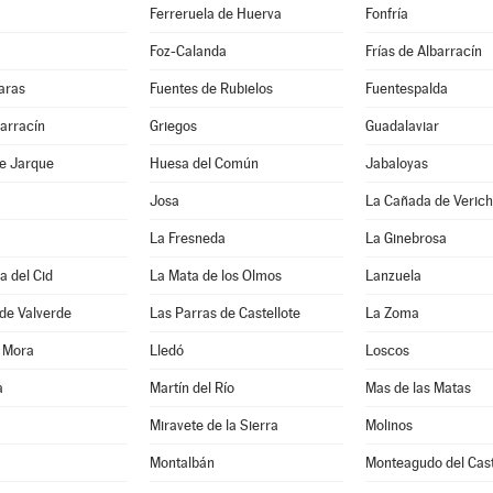
Ferreruela de Huerva
Fonfría
Foz-Calanda
Frías de Albarracín
aras
Fuentes de Rubielos
Fuentespalda
arracín
Griegos
Guadalaviar
de Jarque
Huesa del Común
Jabaloyas
Josa
La Cañada de Verich
La Fresneda
La Ginebrosa
a del Cid
La Mata de los Olmos
Lanzuela
de Valverde
Las Parras de Castellote
La Zoma
e Mora
Lledó
Loscos
a
Martín del Río
Mas de las Matas
Miravete de la Sierra
Molinos
Montalbán
Monteagudo del Cast