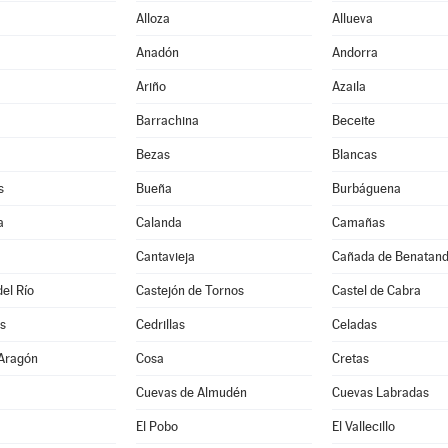
Alloza
Allueva
Anadón
Andorra
Ariño
Azaila
Barrachina
Beceite
Bezas
Blancas
s
Bueña
Burbáguena
a
Calanda
Camañas
Cantavieja
Cañada de Benatan
el Río
Castejón de Tornos
Castel de Cabra
s
Cedrillas
Celadas
 Aragón
Cosa
Cretas
Cuevas de Almudén
Cuevas Labradas
El Pobo
El Vallecillo