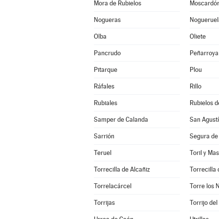
Mora de Rubielos
Moscardó
Nogueras
Nogueruel
Olba
Oliete
Pancrudo
Peñarroya 
Pitarque
Plou
Ráfales
Rillo
Rubiales
Rubielos d
Samper de Calanda
San Agust
Sarrión
Segura de
Teruel
Toril y Ma
Torrecilla de Alcañiz
Torrecilla 
Torrelacárcel
Torre los 
Torrijas
Torrijo de