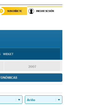
SUSCRÍBETE
INICIAR SESIÓN
S
WIDGET
2007
TONÓMICAS