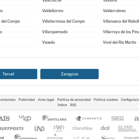
Valacloche
Valbona
es
Valdeltormo
Valderrobres
a del Campo
Villahermosa del Campo
go
Villarquemado
Villarroya de los Pin
Visiedo
Vivel del Río Martín
Teruel
Zaragoza
contenidos
Publicidad
Aviso legal
Política de privacidad
Política cookies
Configuraci
Índice
RSS