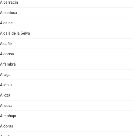
Albarracín
Albentosa
Alcaine
Alcalá de la Selva
Alcañiz
Alcorisa
Alfambra
Aliaga
Allepuz
Alloza
Allueva
Almohaja
Alobras