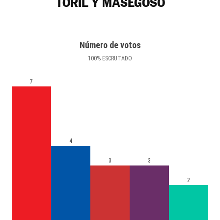
TORIL Y MASEGOSO
Número de votos
100
%
ESCRUTADO
7
4
3
3
2