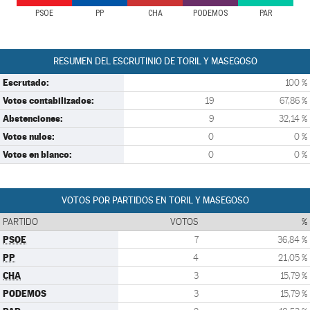
PSOE
PP
CHA
PODEMOS
PAR
RESUMEN DEL ESCRUTINIO DE TORIL Y MASEGOSO
Escrutado:
100 %
Votos contabilizados:
19
67,86 %
Abstenciones:
9
32,14 %
Votos nulos:
0
0 %
Votos en blanco:
0
0 %
VOTOS POR PARTIDOS EN TORIL Y MASEGOSO
PARTIDO
VOTOS
%
PSOE
7
36,84 %
PP
4
21,05 %
CHA
3
15,79 %
PODEMOS
3
15,79 %