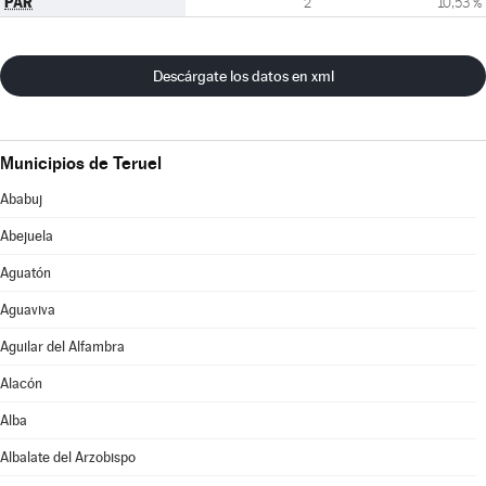
PAR
2
10,53 %
Descárgate los datos en xml
Municipios de Teruel
Ababuj
Abejuela
Aguatón
Aguaviva
Aguilar del Alfambra
Alacón
Alba
Albalate del Arzobispo