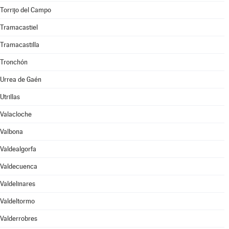
Torrijo del Campo
Tramacastiel
Tramacastilla
Tronchón
Urrea de Gaén
Utrillas
Valacloche
Valbona
Valdealgorfa
Valdecuenca
Valdelinares
Valdeltormo
Valderrobres