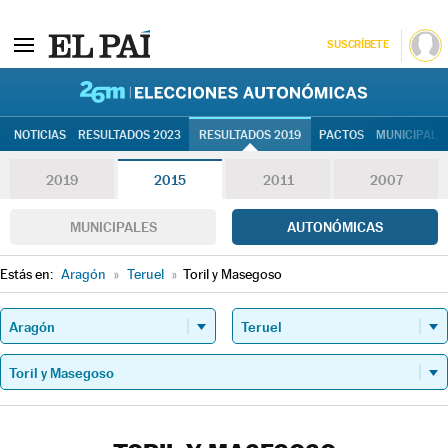
SUSCRÍBETE
26M | Elec
NOTICIAS
RESULTADOS 2023
RESULTADOS 2019
PACTOS
MUNICIPALE
2019
2015
2011
2007
MUNICIPALES
AUTONÓMICAS
Estás en:
Aragón
»
Teruel
»
Toril y Masegoso