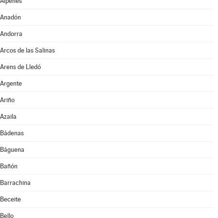
Alpeñés
Anadón
Andorra
Arcos de las Salinas
Arens de Lledó
Argente
Ariño
Azaila
Bádenas
Báguena
Bañón
Barrachina
Beceite
Bello