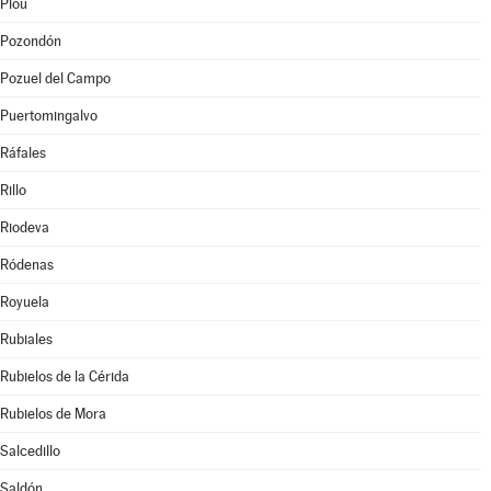
Plou
Pozondón
Pozuel del Campo
Puertomingalvo
Ráfales
Rillo
Riodeva
Ródenas
Royuela
Rubiales
Rubielos de la Cérida
Rubielos de Mora
Salcedillo
Saldón