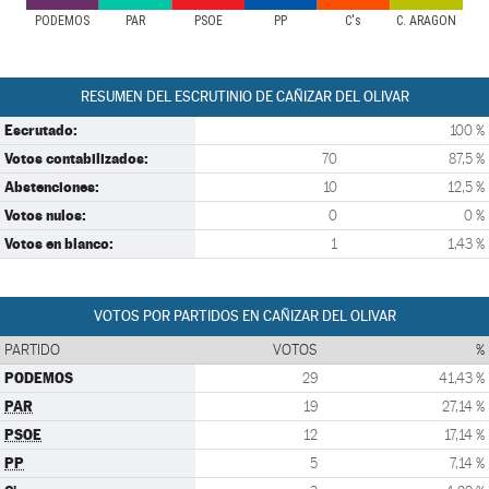
PODEMOS
PAR
PSOE
PP
C's
C. ARAGON
RESUMEN DEL ESCRUTINIO DE CAÑIZAR DEL OLIVAR
Escrutado:
100 %
Votos contabilizados:
70
87,5 %
Abstenciones:
10
12,5 %
Votos nulos:
0
0 %
Votos en blanco:
1
1,43 %
VOTOS POR PARTIDOS EN CAÑIZAR DEL OLIVAR
PARTIDO
VOTOS
%
PODEMOS
29
41,43 %
PAR
19
27,14 %
PSOE
12
17,14 %
PP
5
7,14 %