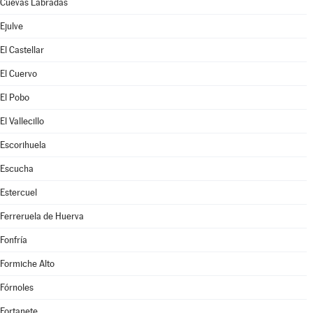
Cuevas Labradas
Ejulve
El Castellar
El Cuervo
El Pobo
El Vallecillo
Escorihuela
Escucha
Estercuel
Ferreruela de Huerva
Fonfría
Formiche Alto
Fórnoles
Fortanete