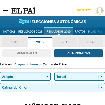
SUSCRÍBETE
26M | Elec
NOTICIAS
RESULTADOS 2023
RESULTADOS 2019
PACTOS
MUNICIPALE
2019
2015
2011
2007
MUNICIPALES
AUTONÓMICAS
Estás en:
Aragón
»
Teruel
»
Cañizar del Olivar