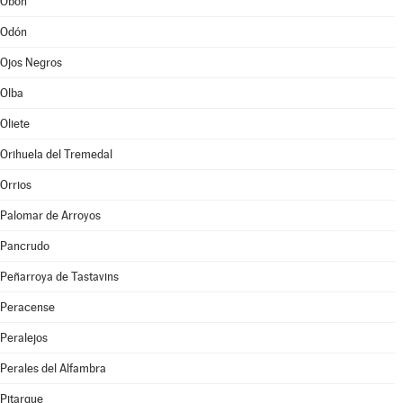
Obón
Odón
Ojos Negros
Olba
Oliete
Orihuela del Tremedal
Orrios
Palomar de Arroyos
Pancrudo
Peñarroya de Tastavins
Peracense
Peralejos
Perales del Alfambra
Pitarque