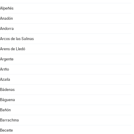
Alpeñés
Anadón
Andorra
Arcos de las Salinas
Arens de Lledó
Argente
Ariño
Azaila
Bádenas
Báguena
Bañón
Barrachina
Beceite