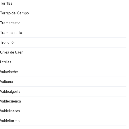
Torrijas
Torrijo del Campo
Tramacastiel
Tramacastilla
Tronchón
Urrea de Gaén
Utrillas
Valacloche
Valbona
Valdealgorfa
Valdecuenca
Valdelinares
Valdeltormo