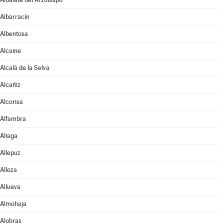
Albarracín
Albentosa
Alcaine
Alcalá de la Selva
Alcañiz
Alcorisa
Alfambra
Aliaga
Allepuz
Alloza
Allueva
Almohaja
Alobras