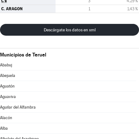
C's
3
4,29 %
C. ARAGON
1
1,43 %
Descárgate los datos en xml
Municipios de Teruel
Ababuj
Abejuela
Aguatón
Aguaviva
Aguilar del Alfambra
Alacón
Alba
Albalate del Arzobispo