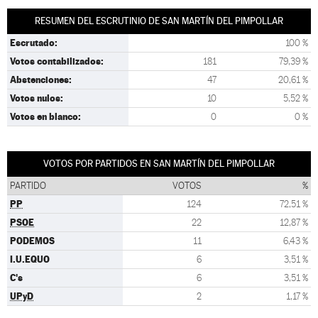
RESUMEN DEL ESCRUTINIO DE SAN MARTÍN DEL PIMPOLLAR
Escrutado:
100 %
Votos contabilizados:
181
79,39 %
Abstenciones:
47
20,61 %
Votos nulos:
10
5,52 %
Votos en blanco:
0
0 %
VOTOS POR PARTIDOS EN SAN MARTÍN DEL PIMPOLLAR
PARTIDO
VOTOS
%
PP
124
72,51 %
PSOE
22
12,87 %
PODEMOS
11
6,43 %
I.U.EQUO
6
3,51 %
C's
6
3,51 %
UPyD
2
1,17 %