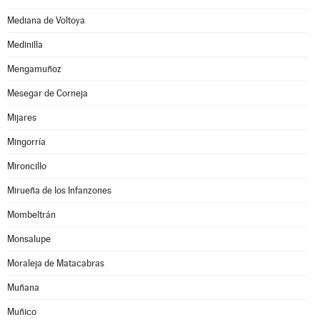
Mediana de Voltoya
Medinilla
Mengamuñoz
Mesegar de Corneja
Mijares
Mingorría
Mironcillo
Mirueña de los Infanzones
Mombeltrán
Monsalupe
Moraleja de Matacabras
Muñana
Muñico