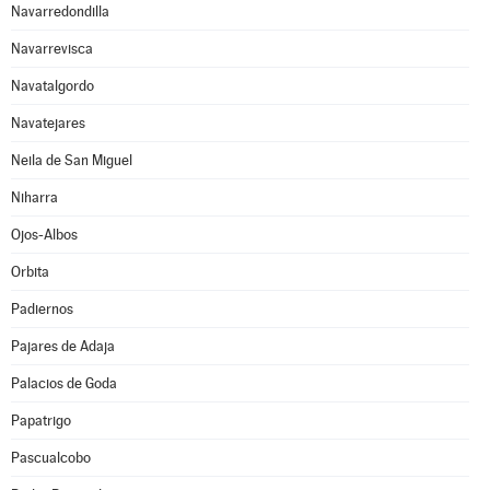
Navarredondilla
Navarrevisca
Navatalgordo
Navatejares
Neila de San Miguel
Niharra
Ojos-Albos
Orbita
Padiernos
Pajares de Adaja
Palacios de Goda
Papatrigo
Pascualcobo