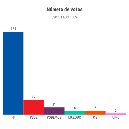
Número de votos
ESCRUTADO
100
%
124
22
11
6
6
2
PP
PSOE
PODEMOS
I.U.EQUO
C's
UPyD