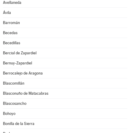
Avellaneda
Ávila
Barromán
Becedas
Becedillas
Bercial de Zapardiel
Bernuy-Zapardiel
Berrocalejo de Aragona
Blascomillán
Blasconuño de Matacabras
Blascosancho
Bohoyo
Bonilla de la Sierra