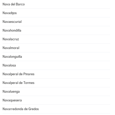
Nava del Barco
Navadijos
Navaescurial
Navahondilla
Navalacruz
Navalmoral
Navalonguilla
Navalosa
Navalperal de Pinares
Navalperal de Tormes
Navaluenga
Navaquesera
Navarredonda de Gredos