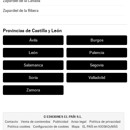
Zapardiel de la Cañada
Zapardiel de la Ribera
Provincias de Castilla y León
Ávila
Burgos
León
Palencia
Salamanca
Segovia
Soria
Valladolid
Zamora
EDICIONES EL PAÍS S.L.
©
Contacto
Venta de contenidos
Publicidad
Aviso legal
Política de privacidad
Política cookies
Configuración de cookies
Mapa
EL PAÍS en KIOSKOyMÁS