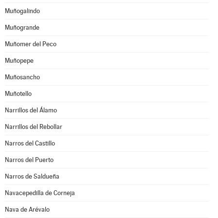
Muñogalindo
Muñogrande
Muñomer del Peco
Muñopepe
Muñosancho
Muñotello
Narrillos del Álamo
Narrillos del Rebollar
Narros del Castillo
Narros del Puerto
Narros de Saldueña
Navacepedilla de Corneja
Nava de Arévalo