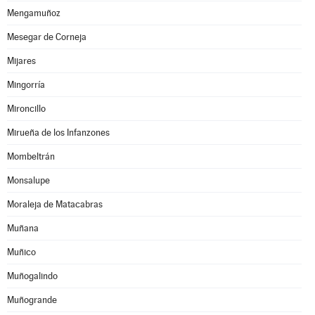
Mengamuñoz
Mesegar de Corneja
Mijares
Mingorría
Mironcillo
Mirueña de los Infanzones
Mombeltrán
Monsalupe
Moraleja de Matacabras
Muñana
Muñico
Muñogalindo
Muñogrande