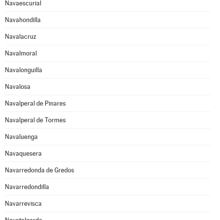
Navaescurial
Navahondilla
Navalacruz
Navalmoral
Navalonguilla
Navalosa
Navalperal de Pinares
Navalperal de Tormes
Navaluenga
Navaquesera
Navarredonda de Gredos
Navarredondilla
Navarrevisca