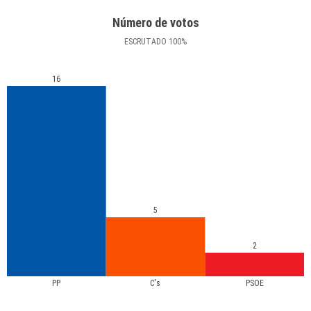
Número de votos
ESCRUTADO
100
%
16
5
2
PP
C's
PSOE