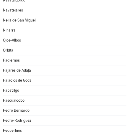
Navatalgordo
Navatejares
Neila de San Miguel
Niharra
Ojos-Albos
Orbita
Padiernos
Pajares de Adaja
Palacios de Goda
Papatrigo
Pascualcobo
Pedro Bernardo
Pedro-Rodríguez
Peguerinos