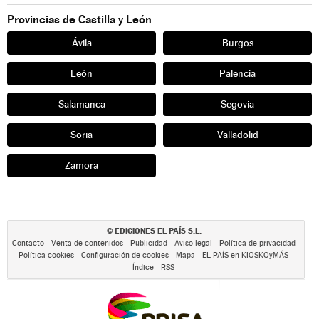
Provincias de Castilla y León
Ávila
Burgos
León
Palencia
Salamanca
Segovia
Soria
Valladolid
Zamora
EDICIONES EL PAÍS S.L.
©
Contacto
Venta de contenidos
Publicidad
Aviso legal
Política de privacidad
Política cookies
Configuración de cookies
Mapa
EL PAÍS en KIOSKOyMÁS
Índice
RSS