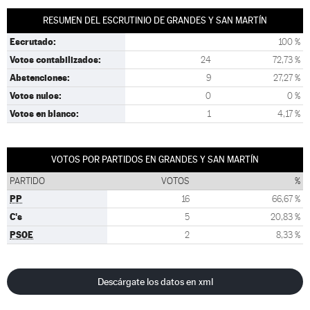
RESUMEN DEL ESCRUTINIO DE GRANDES Y SAN MARTÍN
Escrutado:
100 %
Votos contabilizados:
24
72,73 %
Abstenciones:
9
27,27 %
Votos nulos:
0
0 %
Votos en blanco:
1
4,17 %
VOTOS POR PARTIDOS EN GRANDES Y SAN MARTÍN
PARTIDO
VOTOS
%
PP
16
66,67 %
C's
5
20,83 %
PSOE
2
8,33 %
Descárgate los datos en xml