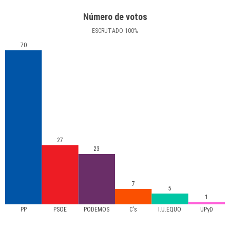
Número de votos
ESCRUTADO
100
%
70
27
23
7
5
1
PP
PSOE
PODEMOS
C's
I.U.EQUO
UPyD