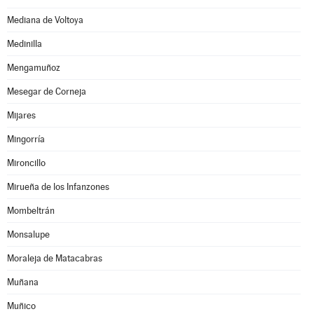
Mediana de Voltoya
Medinilla
Mengamuñoz
Mesegar de Corneja
Mijares
Mingorría
Mironcillo
Mirueña de los Infanzones
Mombeltrán
Monsalupe
Moraleja de Matacabras
Muñana
Muñico