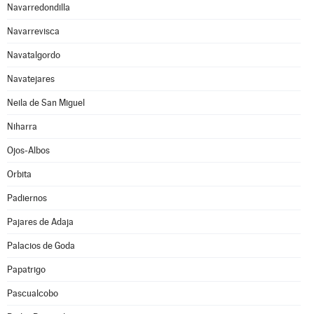
Navarredondilla
Navarrevisca
Navatalgordo
Navatejares
Neila de San Miguel
Niharra
Ojos-Albos
Orbita
Padiernos
Pajares de Adaja
Palacios de Goda
Papatrigo
Pascualcobo