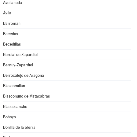
Avellaneda
Ávila
Barromán
Becedas
Becedillas
Bercial de Zapardiel
Bernuy-Zapardiel
Berrocalejo de Aragona
Blascomillán
Blasconuño de Matacabras
Blascosancho
Bohoyo
Bonilla de la Sierra