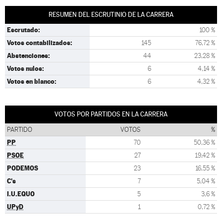
RESUMEN DEL ESCRUTINIO DE LA CARRERA
Escrutado:
100 %
Votos contabilizados:
145
76,72 %
Abstenciones:
44
23,28 %
Votos nulos:
6
4,14 %
Votos en blanco:
6
4,32 %
VOTOS POR PARTIDOS EN LA CARRERA
PARTIDO
VOTOS
%
PP
70
50,36 %
PSOE
27
19,42 %
PODEMOS
23
16,55 %
C's
7
5,04 %
I.U.EQUO
5
3,6 %
UPyD
1
0,72 %