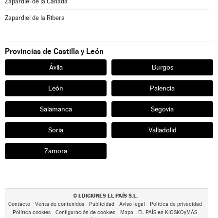
Zapardiel de la Cañada
Zapardiel de la Ribera
Provincias de Castilla y León
Ávila
Burgos
León
Palencia
Salamanca
Segovia
Soria
Valladolid
Zamora
EDICIONES EL PAÍS S.L.
©
Contacto
Venta de contenidos
Publicidad
Aviso legal
Política de privacidad
Política cookies
Configuración de cookies
Mapa
EL PAÍS en KIOSKOyMÁS