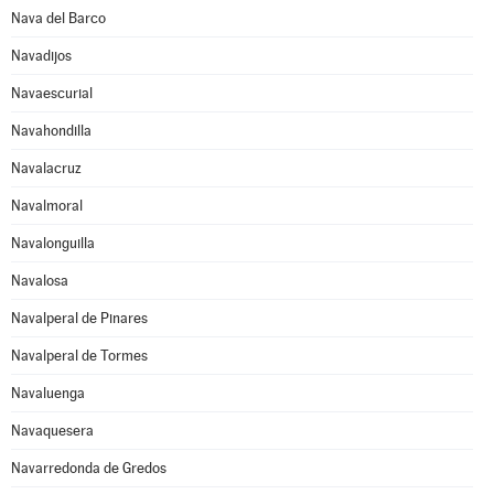
Nava del Barco
Navadijos
Navaescurial
Navahondilla
Navalacruz
Navalmoral
Navalonguilla
Navalosa
Navalperal de Pinares
Navalperal de Tormes
Navaluenga
Navaquesera
Navarredonda de Gredos