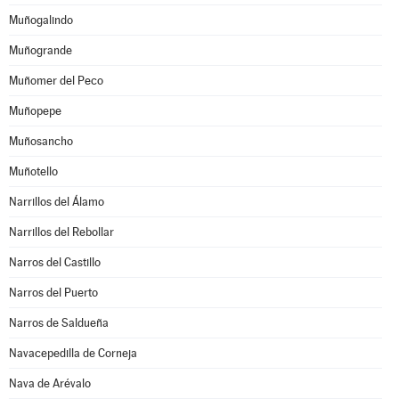
Muñogalindo
Muñogrande
Muñomer del Peco
Muñopepe
Muñosancho
Muñotello
Narrillos del Álamo
Narrillos del Rebollar
Narros del Castillo
Narros del Puerto
Narros de Saldueña
Navacepedilla de Corneja
Nava de Arévalo