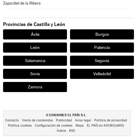
Zapardiel de la Ribera
Provincias de Castilla y León
Ávila
Burgos
León
Palencia
Salamanca
Segovia
Soria
Valladolid
Zamora
EDICIONES EL PAÍS S.L.
©
Contacto
Venta de contenidos
Publicidad
Aviso legal
Política de privacidad
Política cookies
Configuración de cookies
Mapa
EL PAÍS en KIOSKOyMÁS
Índice
RSS