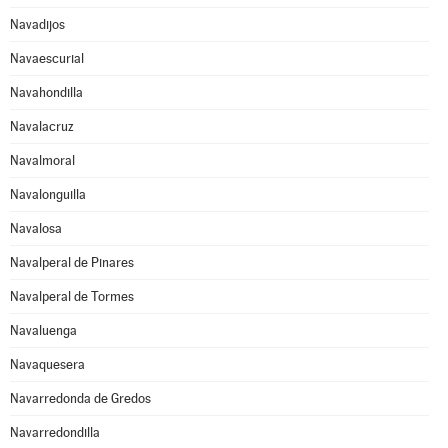
Navadijos
Navaescurial
Navahondilla
Navalacruz
Navalmoral
Navalonguilla
Navalosa
Navalperal de Pinares
Navalperal de Tormes
Navaluenga
Navaquesera
Navarredonda de Gredos
Navarredondilla