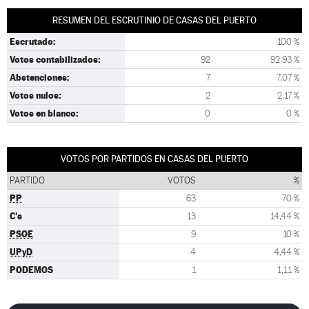
RESUMEN DEL ESCRUTINIO DE CASAS DEL PUERTO
Escrutado:
100 %
Votos contabilizados:
92
92,93 %
Abstenciones:
7
7,07 %
Votos nulos:
2
2,17 %
Votos en blanco:
0
0 %
VOTOS POR PARTIDOS EN CASAS DEL PUERTO
PARTIDO
VOTOS
%
PP
63
70 %
C's
13
14,44 %
PSOE
9
10 %
UPyD
4
4,44 %
PODEMOS
1
1,11 %