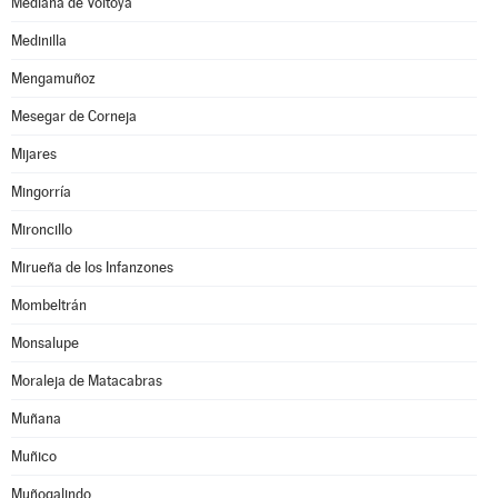
Mediana de Voltoya
Medinilla
Mengamuñoz
Mesegar de Corneja
Mijares
Mingorría
Mironcillo
Mirueña de los Infanzones
Mombeltrán
Monsalupe
Moraleja de Matacabras
Muñana
Muñico
Muñogalindo