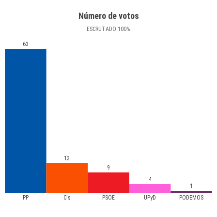
Número de votos
ESCRUTADO
100
%
63
13
9
4
1
PP
C's
PSOE
UPyD
PODEMOS