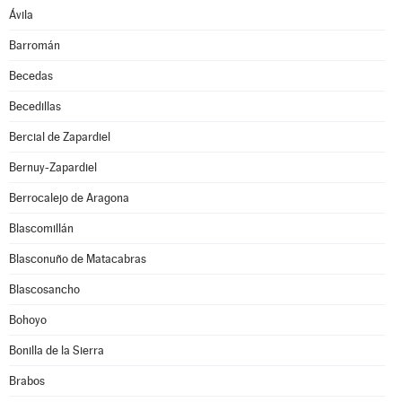
Ávila
Barromán
Becedas
Becedillas
Bercial de Zapardiel
Bernuy-Zapardiel
Berrocalejo de Aragona
Blascomillán
Blasconuño de Matacabras
Blascosancho
Bohoyo
Bonilla de la Sierra
Brabos