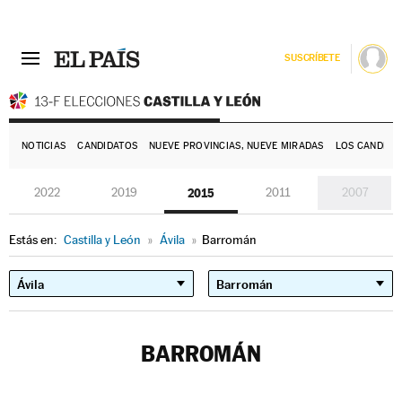
SUSCRÍBETE
E
NOTICIAS
CANDIDATOS
NUEVE PROVINCIAS, NUEVE MIRADAS
LOS CANDIDA
2022
2019
2015
2011
2007
Estás en:
Castilla y León
»
Ávila
»
Barromán
BARROMÁN