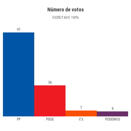
Número de votos
ESCRUTADO
100
%
97
36
7
6
PP
PSOE
C's
PODEMOS