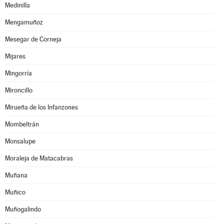
Medinilla
Mengamuñoz
Mesegar de Corneja
Mijares
Mingorría
Mironcillo
Mirueña de los Infanzones
Mombeltrán
Monsalupe
Moraleja de Matacabras
Muñana
Muñico
Muñogalindo