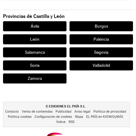
Provincias de Castilla y León
Ávila
Burgos
León
Palencia
Salamanca
Segovia
Soria
Valladolid
Zamora
EDICIONES EL PAÍS S.L.
©
Contacto
Venta de contenidos
Publicidad
Aviso legal
Política de privacidad
Política cookies
Configuración de cookies
Mapa
EL PAÍS en KIOSKOyMÁS
Índice
RSS