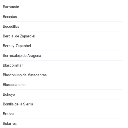
Barromán
Becedas
Becedillas
Bercial de Zapardiel
Bernuy-Zapardiel
Berrocalejo de Aragona
Blascomillán
Blasconuño de Matacabras
Blascosancho
Bohoyo
Bonilla de la Sierra
Brabos
Bularros