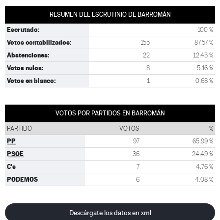
RESUMEN DEL ESCRUTINIO DE BARROMÁN
Escrutado:
100 %
Votos contabilizados:
155
87,57 %
Abstenciones:
22
12,43 %
Votos nulos:
8
5,16 %
Votos en blanco:
1
0,68 %
VOTOS POR PARTIDOS EN BARROMÁN
PARTIDO
VOTOS
%
PP
97
65,99 %
PSOE
36
24,49 %
C's
7
4,76 %
PODEMOS
6
4,08 %
Descárgate los datos en xml