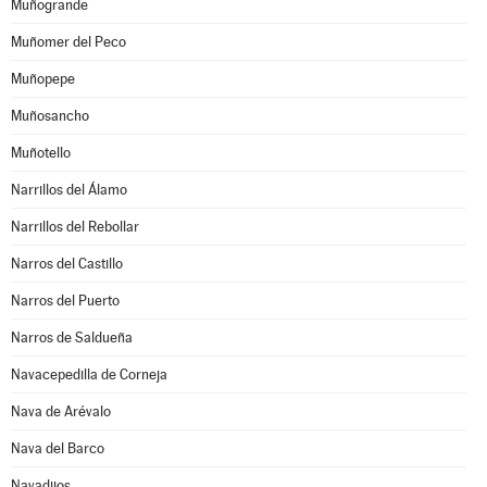
Muñogrande
Muñomer del Peco
Muñopepe
Muñosancho
Muñotello
Narrillos del Álamo
Narrillos del Rebollar
Narros del Castillo
Narros del Puerto
Narros de Saldueña
Navacepedilla de Corneja
Nava de Arévalo
Nava del Barco
Navadijos