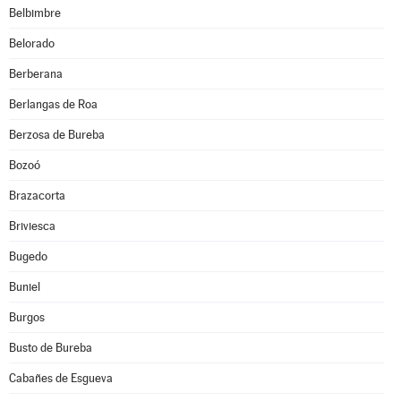
Belbimbre
Belorado
Berberana
Berlangas de Roa
Berzosa de Bureba
Bozoó
Brazacorta
Briviesca
Bugedo
Buniel
Burgos
Busto de Bureba
Cabañes de Esgueva