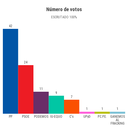
Número de votos
ESCRUTADO
100
%
42
24
11
9
7
1
1
1
PP
PSOE
PODEMOS
IU-EQUO
C's
UPyD
P.C.P.E.
GANEMOS
AL
FRACKING