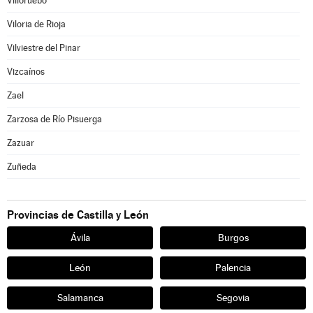
Villoruebo
Viloria de Rioja
Vilviestre del Pinar
Vizcaínos
Zael
Zarzosa de Río Pisuerga
Zazuar
Zuñeda
Provincias de Castilla y León
Ávila
Burgos
León
Palencia
Salamanca
Segovia