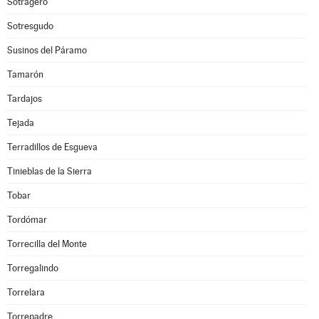
Sotragero
Sotresgudo
Susinos del Páramo
Tamarón
Tardajos
Tejada
Terradillos de Esgueva
Tinieblas de la Sierra
Tobar
Tordómar
Torrecilla del Monte
Torregalindo
Torrelara
Torrepadre