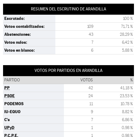
RESUMEN DEL ESCRUTINIO DE ARANDILLA
Escrutado:
100 %
Votos contabilizados:
109
71,71 %
Abstenciones:
43
28,29 %
Votos nulos:
7
6,42 %
Votos en blanco:
6
5,88 %
VOTOS POR PARTIDOS EN ARANDILLA
PARTIDO
VOTOS
%
PP
42
41,18 %
PSOE
24
23,53 %
PODEMOS
11
10,78 %
IU-EQUO
9
8,82 %
C's
7
6,86 %
UPyD
1
0,98 %
P.C.P.E.
1
0,98 %