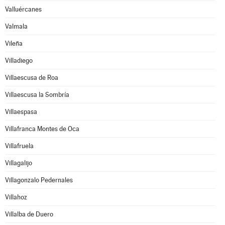
Valluércanes
Valmala
Vileña
Villadiego
Villaescusa de Roa
Villaescusa la Sombría
Villaespasa
Villafranca Montes de Oca
Villafruela
Villagalijo
Villagonzalo Pedernales
Villahoz
Villalba de Duero