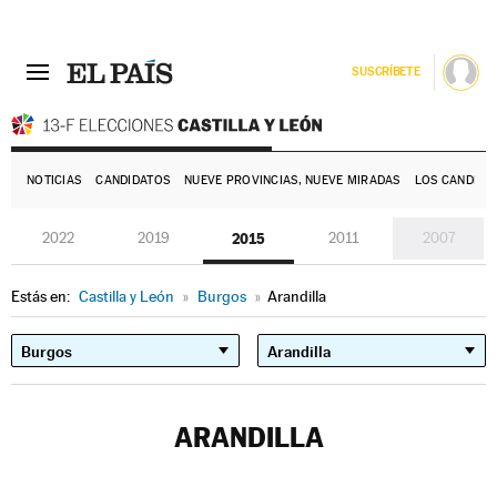
SUSCRÍBETE
E
NOTICIAS
CANDIDATOS
NUEVE PROVINCIAS, NUEVE MIRADAS
LOS CANDIDA
2022
2019
2015
2011
2007
Estás en:
Castilla y León
»
Burgos
»
Arandilla
ARANDILLA