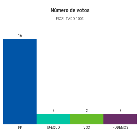
Número de votos
ESCRUTADO
100
%
16
2
2
2
PP
IU-EQUO
VOX
PODEMOS