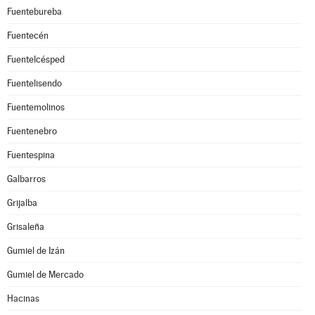
Fuentebureba
Fuentecén
Fuentelcésped
Fuentelisendo
Fuentemolinos
Fuentenebro
Fuentespina
Galbarros
Grijalba
Grisaleña
Gumiel de Izán
Gumiel de Mercado
Hacinas