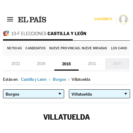
SUSCRÍBETE
E
NOTICIAS
CANDIDATOS
NUEVE PROVINCIAS, NUEVE MIRADAS
LOS CANDIDA
2022
2019
2015
2011
2007
Estás en:
Castilla y León
»
Burgos
»
Villatuelda
VILLATUELDA