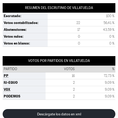
RESUMEN DEL ESCRUTINIO DE VILLATUELDA
Escrutado:
100 %
Votos contabilizados:
22
56,41 %
Abstenciones:
17
43,59 %
Votos nulos:
0
0 %
Votos en blanco:
0
0 %
VOTOS POR PARTIDOS EN VILLATUELDA
PARTIDO
VOTOS
%
PP
16
72,73 %
IU-EQUO
2
9,09 %
VOX
2
9,09 %
PODEMOS
2
9,09 %
Descárgate los datos en xml