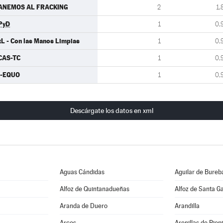
ANEMOS AL FRACKING
2
1,
PyD
1
0,
L - Con las Manos Limpias
1
0,
CAS-TC
1
0,
U-EQUO
1
0,
Descárgate los datos en xml
Aguas Cándidas
Aguilar de Bureb
Alfoz de Quintanadueñas
Alfoz de Santa G
Aranda de Duero
Arandilla
Arcos
Arenillas de Riop