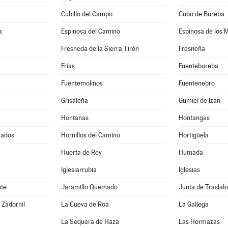
Cubillo del Campo
Cubo de Bureba
a
Espinosa del Camino
Espinosa de los 
Fresneda de la Sierra Tirón
Fresneña
Frías
Fuentebureba
Fuentemolinos
Fuentenebro
Grisaleña
Gumiel de Izán
Hontanas
Hontangas
rados
Hornillos del Camino
Hortigüela
Huerta de Rey
Humada
Iglesiarrubia
Iglesias
nte
Jaramillo Quemado
Junta de Traslal
 Zadornil
La Cueva de Roa
La Gallega
La Sequera de Haza
Las Hormazas