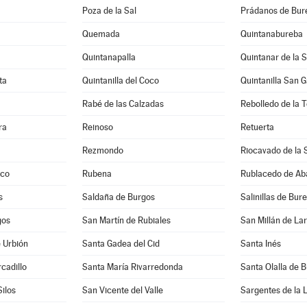
Poza de la Sal
Prádanos de Bur
Quemada
Quintanabureba
Quintanapalla
Quintanar de la S
ta
Quintanilla del Coco
Quintanilla San G
Rabé de las Calzadas
Rebolledo de la 
ra
Reinoso
Retuerta
Rezmondo
Riocavado de la 
nco
Rubena
Rublacedo de Ab
s
Saldaña de Burgos
Salinillas de Bur
gos
San Martín de Rubiales
San Millán de La
e Urbión
Santa Gadea del Cid
Santa Inés
cadillo
Santa María Rivarredonda
Santa Olalla de 
ilos
San Vicente del Valle
Sargentes de la 