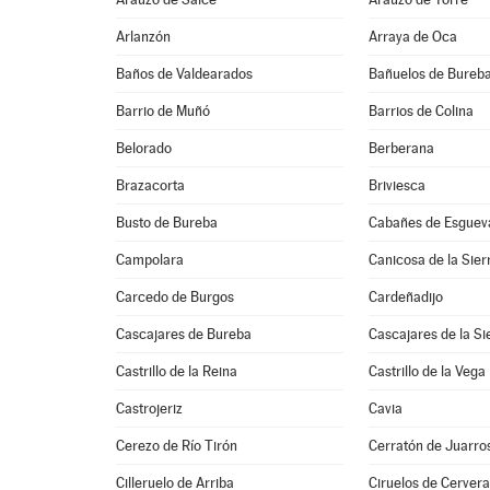
Arlanzón
Arraya de Oca
Baños de Valdearados
Bañuelos de Bureb
Barrio de Muñó
Barrios de Colina
Belorado
Berberana
Brazacorta
Briviesca
Busto de Bureba
Cabañes de Esguev
Campolara
Canicosa de la Sier
Carcedo de Burgos
Cardeñadijo
Cascajares de Bureba
Cascajares de la Si
Castrillo de la Reina
Castrillo de la Vega
Castrojeriz
Cavia
Cerezo de Río Tirón
Cerratón de Juarro
Cilleruelo de Arriba
Ciruelos de Cerver