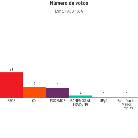
Número de votos
ESCRUTADO
100
%
21
9
8
2
1
1
PSOE
C's
PODEMOS
GANEMOS AL
UPyD
PxL - Con las
FRACKING
Manos
Limpias