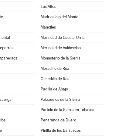
Los Altos
te
Madrigalejo del Monte
Manciles
mental
Merindad de Cuesta-Urria
deporres
Merindad de Valdivielso
mparedada
Monasterio de la Sierra
Moradillo de Roa
Olmedillo de Roa
Padilla de Abajo
isuerga
Palazuelos de la Sierra
Partido de la Sierra en Tobalina
rbel
Peñaranda de Duero
e
Pinilla de los Barruecos