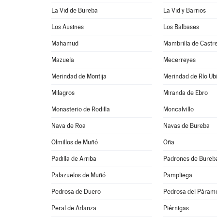
La Vid de Bureba
La Vid y Barrios
Los Ausines
Los Balbases
Mahamud
Mambrilla de Castr
Mazuela
Mecerreyes
Merindad de Montija
Merindad de Río Ub
Milagros
Miranda de Ebro
Monasterio de Rodilla
Moncalvillo
Nava de Roa
Navas de Bureba
Olmillos de Muñó
Oña
Padilla de Arriba
Padrones de Bureb
Palazuelos de Muñó
Pampliega
Pedrosa de Duero
Pedrosa del Páram
Peral de Arlanza
Piérnigas