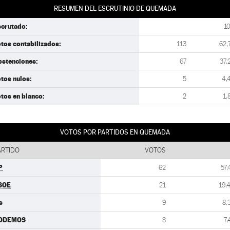
RESUMEN DEL ESCRUTINIO DE QUEMADA
scrutado:
1
tos contabilizados:
113
62,
bstenciones:
67
37,
tos nulos:
5
4,
tos en blanco:
2
1,
VOTOS POR PARTIDOS EN QUEMADA
ARTIDO
VOTOS
P
62
57,
SOE
21
19,
s
9
8,
ODEMOS
8
7,