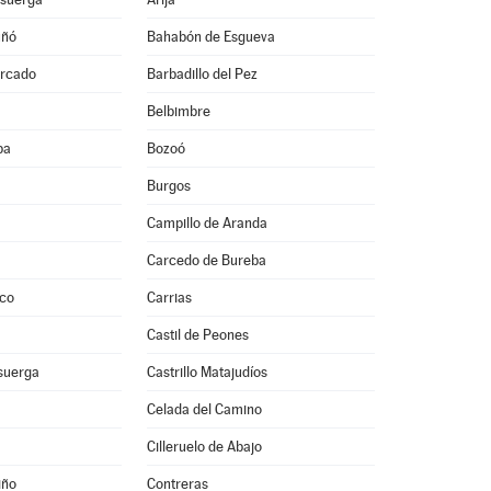
uñó
Bahabón de Esgueva
ercado
Barbadillo del Pez
Belbimbre
ba
Bozoó
Burgos
Campillo de Aranda
Carcedo de Bureba
ico
Carrias
Castil de Peones
isuerga
Castrillo Matajudíos
Celada del Camino
Cilleruelo de Abajo
iño
Contreras