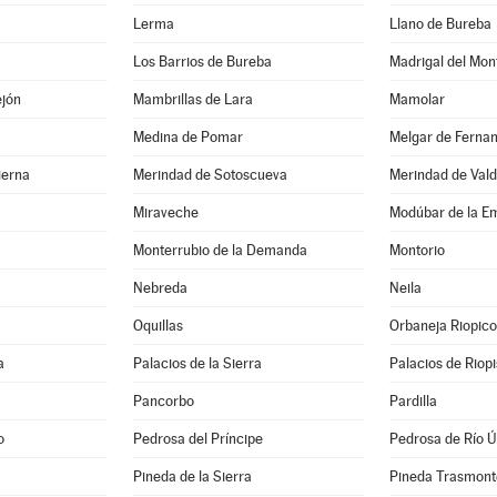
Lerma
Llano de Bureba
Los Barrios de Bureba
Madrigal del Mon
ejón
Mambrillas de Lara
Mamolar
Medina de Pomar
Melgar de Ferna
ierna
Merindad de Sotoscueva
Merindad de Val
Miraveche
Modúbar de la E
Monterrubio de la Demanda
Montorio
Nebreda
Neila
Oquillas
Orbaneja Riopico
a
Palacios de la Sierra
Palacios de Riop
Pancorbo
Pardilla
o
Pedrosa del Príncipe
Pedrosa de Río Ú
Pineda de la Sierra
Pineda Trasmont