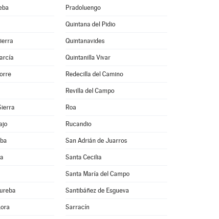
eba
Pradoluengo
Quintana del Pidio
ierra
Quintanavides
arcía
Quintanilla Vivar
Torre
Redecilla del Camino
Revilla del Campo
Sierra
Roa
ajo
Rucandio
eba
San Adrián de Juarros
ra
Santa Cecilia
Santa María del Campo
Bureba
Santibáñez de Esgueva
Lora
Sarracín