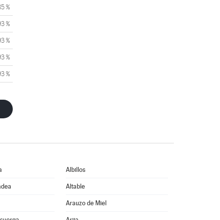
85 %
93 %
93 %
93 %
93 %
a
Albillos
adea
Altable
Arauzo de Miel
isuerga
Arija