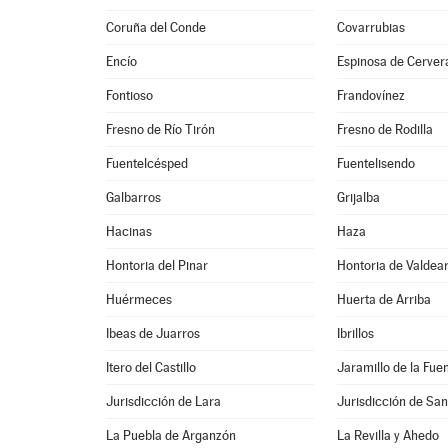
Coruña del Conde
Covarrubias
Encío
Espinosa de Cerver
Fontioso
Frandovínez
Fresno de Río Tirón
Fresno de Rodilla
Fuentelcésped
Fuentelisendo
Galbarros
Grijalba
Hacinas
Haza
Hontoria del Pinar
Hontoria de Valdea
Huérmeces
Huerta de Arriba
Ibeas de Juarros
Ibrillos
Itero del Castillo
Jaramillo de la Fue
Jurisdicción de Lara
Jurisdicción de San
La Puebla de Arganzón
La Revilla y Ahedo