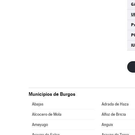
G
U
Px
P
I
Municipios de Burgos
Abajas
Adrada de Haza
Alcocero de Mola
Alfoz de Bricia
Ameyugo
Anguix
Arauzo de Salce
Arauzo de Torre