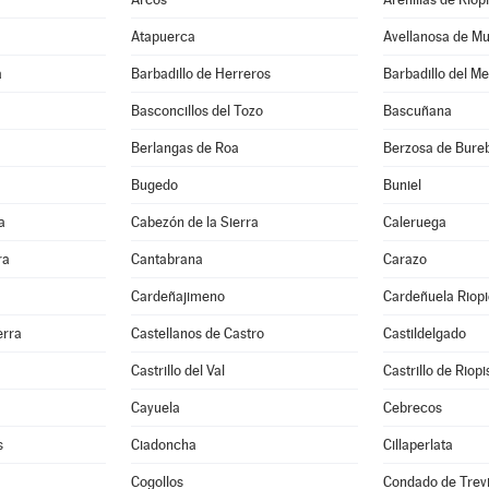
Atapuerca
Avellanosa de M
a
Barbadillo de Herreros
Barbadillo del M
Basconcillos del Tozo
Bascuñana
Berlangas de Roa
Berzosa de Bure
Bugedo
Buniel
a
Cabezón de la Sierra
Caleruega
ra
Cantabrana
Carazo
Cardeñajimeno
Cardeñuela Riop
erra
Castellanos de Castro
Castildelgado
Castrillo del Val
Castrillo de Riop
Cayuela
Cebrecos
s
Ciadoncha
Cillaperlata
a
Cogollos
Condado de Trev