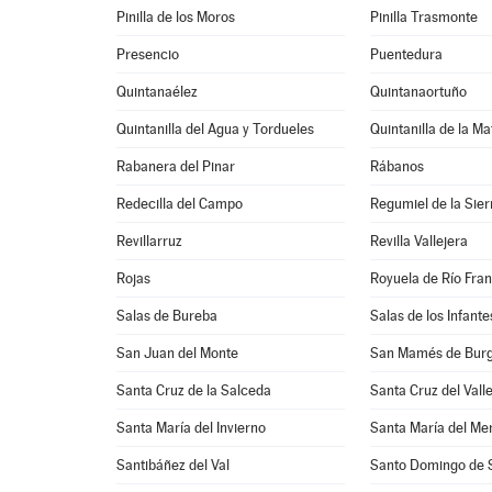
Pinilla de los Moros
Pinilla Trasmonte
Presencio
Puentedura
Quintanaélez
Quintanaortuño
Quintanilla del Agua y Tordueles
Quintanilla de la Ma
Rabanera del Pinar
Rábanos
Redecilla del Campo
Regumiel de la Sier
Revillarruz
Revilla Vallejera
Rojas
Royuela de Río Fra
Salas de Bureba
Salas de los Infante
San Juan del Monte
San Mamés de Bur
Santa Cruz de la Salceda
Santa Cruz del Vall
Santa María del Invierno
Santa María del Mer
Santibáñez del Val
Santo Domingo de S