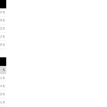
00 %
78 %
22 %
42 %
85 %
%
41 %
44 %
33 %
41 %