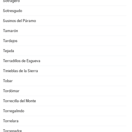
Sotragero
Sotresgudo
Susinos del Páramo
Tamarón
Tardajos
Tejada
Terradillos de Esgueva
Tinieblas de la Sierra
Tobar
Tordómar
Torrecilla del Monte
Torregalindo
Torrelara
Torrepadre