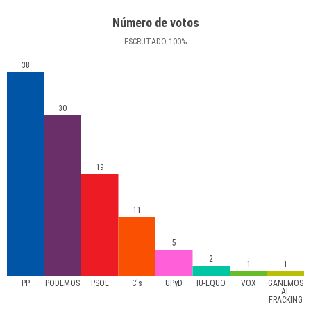
Número de votos
ESCRUTADO
100
%
38
30
19
11
5
2
1
1
PP
PODEMOS
PSOE
C's
UPyD
IU-EQUO
VOX
GANEMOS
AL
FRACKING