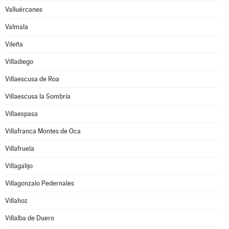
Valluércanes
Valmala
Vileña
Villadiego
Villaescusa de Roa
Villaescusa la Sombría
Villaespasa
Villafranca Montes de Oca
Villafruela
Villagalijo
Villagonzalo Pedernales
Villahoz
Villalba de Duero