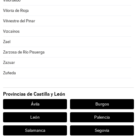
Villoruebo
Viloria de Rioja
Vilviestre del Pinar
Vizcaínos
Zael
Zarzosa de Río Pisuerga
Zazuar
Zuñeda
Provincias de Castilla y León
Ávila
Burgos
León
Palencia
Salamanca
Segovia