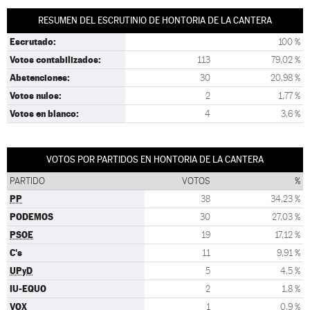
RESUMEN DEL ESCRUTINIO DE HONTORIA DE LA CANTERA
Escrutado:
100 %
Votos contabilizados:
113
79,02 %
Abstenciones:
30
20,98 %
Votos nulos:
2
1,77 %
Votos en blanco:
4
3,6 %
VOTOS POR PARTIDOS EN HONTORIA DE LA CANTERA
PARTIDO
VOTOS
%
PP
38
34,23 %
PODEMOS
30
27,03 %
PSOE
19
17,12 %
C's
11
9,91 %
UPyD
5
4,5 %
IU-EQUO
2
1,8 %
VOX
1
0,9 %