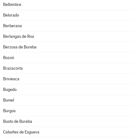
Belbimbre
Belorado
Berberana
Berlangas de Roa
Berzosa de Bureba
Bozoó
Brazacorta
Briviesca
Bugedo
Buniel
Burgos
Busto de Bureba
Cabañes de Esgueva