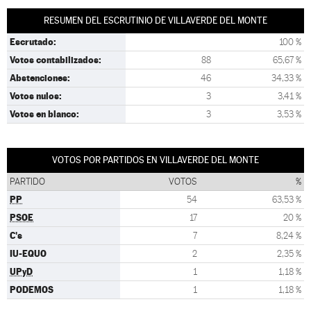
RESUMEN DEL ESCRUTINIO DE VILLAVERDE DEL MONTE
Escrutado:
100 %
Votos contabilizados:
88
65,67 %
Abstenciones:
46
34,33 %
Votos nulos:
3
3,41 %
Votos en blanco:
3
3,53 %
VOTOS POR PARTIDOS EN VILLAVERDE DEL MONTE
PARTIDO
VOTOS
%
PP
54
63,53 %
PSOE
17
20 %
C's
7
8,24 %
IU-EQUO
2
2,35 %
UPyD
1
1,18 %
PODEMOS
1
1,18 %