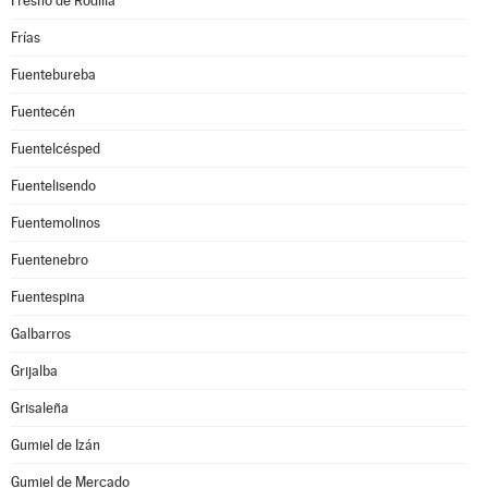
Fresno de Rodilla
Frías
Fuentebureba
Fuentecén
Fuentelcésped
Fuentelisendo
Fuentemolinos
Fuentenebro
Fuentespina
Galbarros
Grijalba
Grisaleña
Gumiel de Izán
Gumiel de Mercado