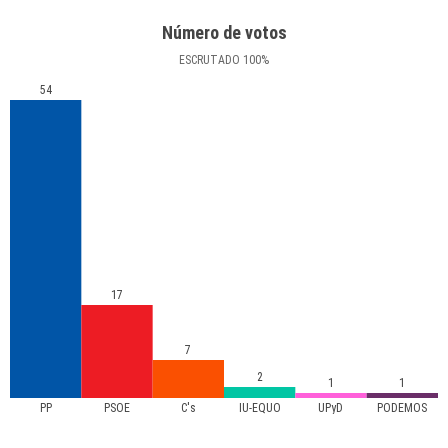
Número de votos
ESCRUTADO
100
%
54
17
7
2
1
1
PP
PSOE
C's
IU-EQUO
UPyD
PODEMOS