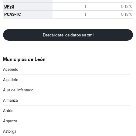
UPyD
1
0,18 %
PCAS-TC
1
0,18 %
Descárgate los datos en xml
Municipios de León
Acebedo
Algadefe
Alija del Infantado
Almanza
Ardón
Arganza
Astorga