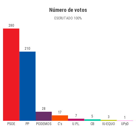
Número de votos
ESCRUTADO
100
%
280
210
28
17
7
5
3
1
PSOE
PP
PODEMOS
C's
U.P.L.
CB
IU-EQUO
UPyD