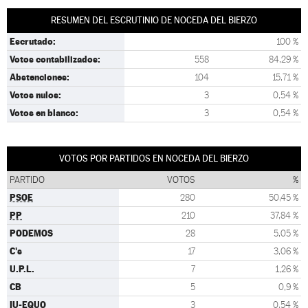
RESUMEN DEL ESCRUTINIO DE NOCEDA DEL BIERZO
Escrutado:
100 %
Votos contabilizados:
558
84,29 %
Abstenciones:
104
15,71 %
Votos nulos:
3
0,54 %
Votos en blanco:
3
0,54 %
VOTOS POR PARTIDOS EN NOCEDA DEL BIERZO
PARTIDO
VOTOS
%
PSOE
280
50,45 %
PP
210
37,84 %
PODEMOS
28
5,05 %
C's
17
3,06 %
U.P.L.
7
1,26 %
CB
5
0,9 %
IU-EQUO
3
0,54 %