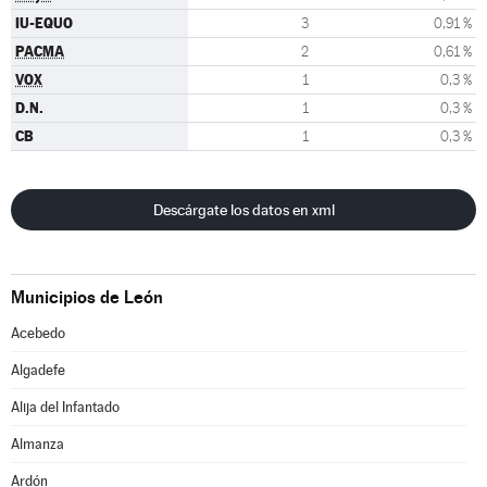
IU-EQUO
3
0,91 %
PACMA
2
0,61 %
VOX
1
0,3 %
D.N.
1
0,3 %
CB
1
0,3 %
Descárgate los datos en xml
Municipios de León
Acebedo
Algadefe
Alija del Infantado
Almanza
Ardón