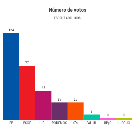
Número de votos
ESCRUTADO
100
%
124
77
42
25
25
8
3
3
PP
PSOE
U.P.L.
PODEMOS
C's
PAL-UL
UPyD
IU-EQUO