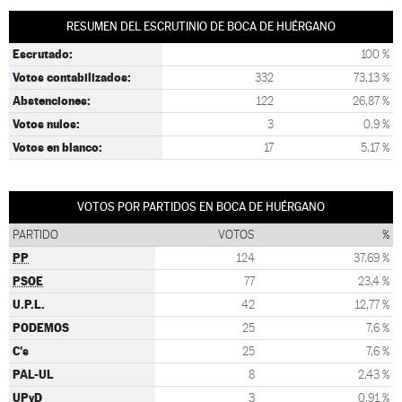
RESUMEN DEL ESCRUTINIO DE BOCA DE HUÉRGANO
Escrutado:
100 %
Votos contabilizados:
332
73,13 %
Abstenciones:
122
26,87 %
Votos nulos:
3
0,9 %
Votos en blanco:
17
5,17 %
VOTOS POR PARTIDOS EN BOCA DE HUÉRGANO
PARTIDO
VOTOS
%
PP
124
37,69 %
PSOE
77
23,4 %
U.P.L.
42
12,77 %
PODEMOS
25
7,6 %
C's
25
7,6 %
PAL-UL
8
2,43 %
UPyD
3
0,91 %