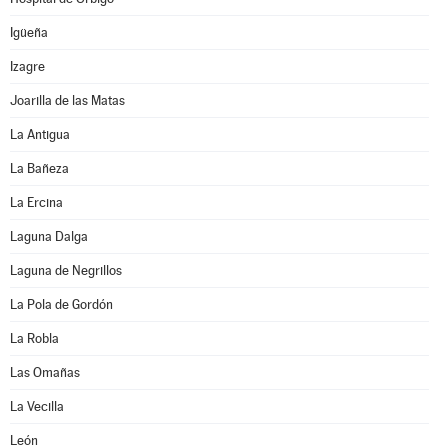
Igüeña
Izagre
Joarilla de las Matas
La Antigua
La Bañeza
La Ercina
Laguna Dalga
Laguna de Negrillos
La Pola de Gordón
La Robla
Las Omañas
La Vecilla
León