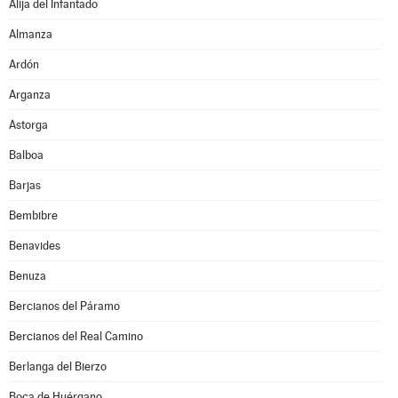
Alija del Infantado
Almanza
Ardón
Arganza
Astorga
Balboa
Barjas
Bembibre
Benavides
Benuza
Bercianos del Páramo
Bercianos del Real Camino
Berlanga del Bierzo
Boca de Huérgano