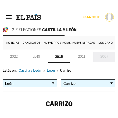
SUSCRÍBETE
E
NOTICIAS
CANDIDATOS
NUEVE PROVINCIAS, NUEVE MIRADAS
LOS CANDIDA
2022
2019
2015
2011
2007
Estás en:
Castilla y León
»
León
»
Carrizo
CARRIZO