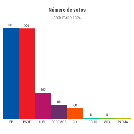
Número de votos
ESCRUTADO
100
%
561
559
162
88
68
8
8
7
PP
PSOE
U.P.L.
PODEMOS
C's
IU-EQUO
VOX
PACMA