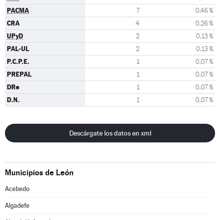
PACMA
7
0,46 %
CRA
4
0,26 %
UPyD
2
0,13 %
PAL-UL
2
0,13 %
P.C.P.E.
1
0,07 %
PREPAL
1
0,07 %
DRe
1
0,07 %
D.N.
1
0,07 %
Descárgate los datos en xml
Municipios de León
Acebedo
Algadefe