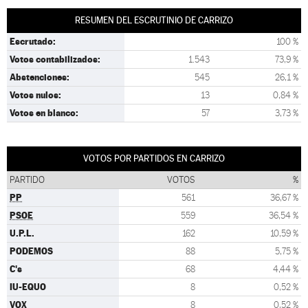
RESUMEN DEL ESCRUTINIO DE CARRIZO
Escrutado:
100 %
Votos contabilizados:
1.543
73,9 %
Abstenciones:
545
26,1 %
Votos nulos:
13
0,84 %
Votos en blanco:
57
3,73 %
VOTOS POR PARTIDOS EN CARRIZO
PARTIDO
VOTOS
%
PP
561
36,67 %
PSOE
559
36,54 %
U.P.L.
162
10,59 %
PODEMOS
88
5,75 %
C's
68
4,44 %
IU-EQUO
8
0,52 %
VOX
8
0,52 %