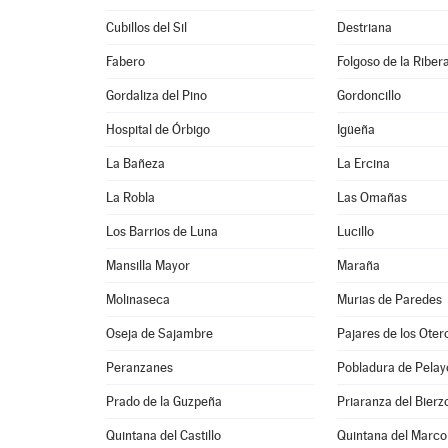
Cubillos del Sil
Destriana
Fabero
Folgoso de la Riber
Gordaliza del Pino
Gordoncillo
Hospital de Órbigo
Igüeña
La Bañeza
La Ercina
La Robla
Las Omañas
Los Barrios de Luna
Lucillo
Mansilla Mayor
Maraña
Molinaseca
Murias de Paredes
Oseja de Sajambre
Pajares de los Oter
Peranzanes
Pobladura de Pelay
Prado de la Guzpeña
Priaranza del Bierz
Quintana del Castillo
Quintana del Marco