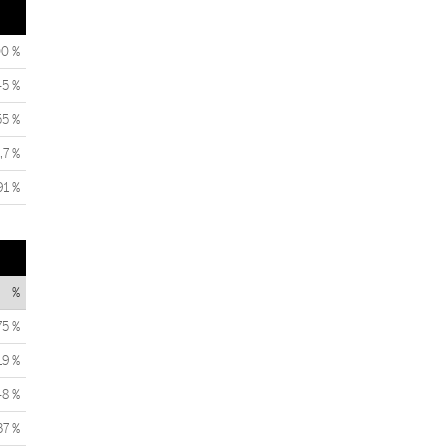
00 %
45 %
55 %
,7 %
91 %
%
75 %
19 %
48 %
37 %