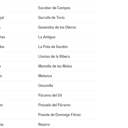
Escobar de Campos
jal
Garrafe de Torío
s
Gusendos de los Oteros
atas
La Antigua
los
La Pola de Gordón
Llamas de la Ribera
a
Mansilla de las Mulas
ío
Matanza
Onzonilla
Páramo del Sil
ón
Pozuelo del Páramo
Puente de Domingo Flórez
ba
Reyero