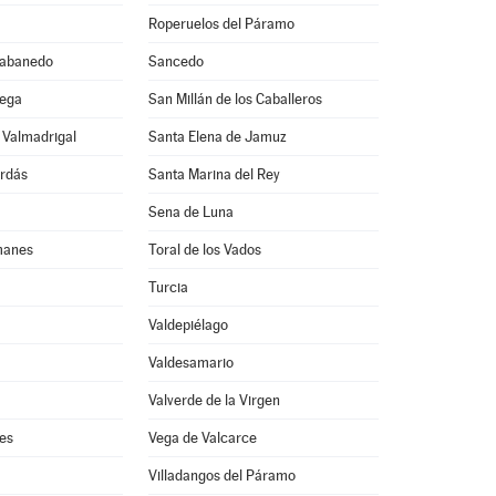
Roperuelos del Páramo
Rabanedo
Sancedo
Vega
San Millán de los Caballeros
e Valmadrigal
Santa Elena de Jamuz
Ordás
Santa Marina del Rey
Sena de Luna
manes
Toral de los Vados
Turcia
Valdepiélago
Valdesamario
Valverde de la Virgen
es
Vega de Valcarce
Villadangos del Páramo