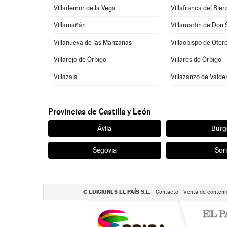
Villademor de la Vega
Villafranca del Bier
Villamañán
Villamartín de Don
Villanueva de las Manzanas
Villaobispo de Oter
Villarejo de Órbigo
Villares de Órbigo
Villazala
Villazanzo de Vald
Provincias de Castilla y León
Ávila
Burg
Segovia
Sor
EDICIONES EL PAÍS S.L.
©
Contacto
Venta de conteni