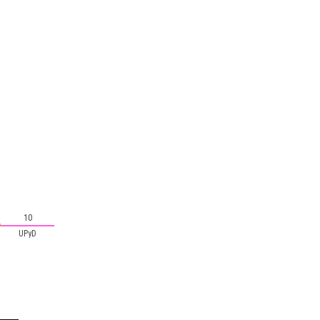
10
UPyD