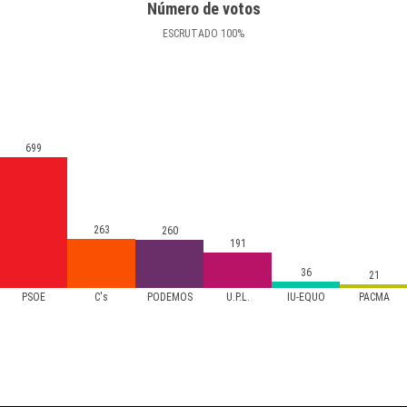
Número de votos
ESCRUTADO
100
%
699
263
260
191
36
21
PSOE
C's
PODEMOS
U.P.L.
IU-EQUO
PACMA