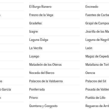
El Burgo Ranero
Encinedo
a
Fresno de la Vega
Fuentes de Carba
Gradefes
Grajal de Campo
Izagre
Joarilla de las M
Laguna Dalga
Laguna de Negril
La Vecilla
León
Luyego
Magaz de Ceped
Matadeón de los Oteros
Matallana de Tor
Noceda del Bierzo
Oencia
os
Palacios de la Valduerna
Palacios del Sil
o García
Ponferrada
Posada de Valde
o
Prioro
Puebla de Lillo
Quintana y Congosto
Regueras de Arri