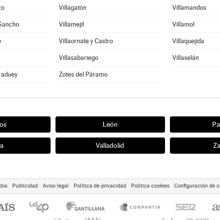
zo
Villagatón
Villamandos
 Sancho
Villamejil
Villamol
o
Villaornate y Castro
Villaquejida
Villasabariego
Villaselán
eraduey
Zotes del Páramo
os
León
Pa
ia
Valladolid
Z
dos
Publicidad
Aviso legal
Política de privacidad
Política cookies
Configuración de c