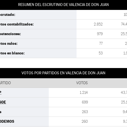
RESUMEN DEL ESCRUTINIO DE VALENCIA DE DON JUAN
scrutado:
1
tos contabilizados:
2.852
74,
bstenciones:
979
25,
tos nulos:
77
2
tos en blanco:
53
1,
VOTOS POR PARTIDOS EN VALENCIA DE DON JUAN
ARTIDO
VOTOS
P
1.214
43,
SOE
699
25,
s
263
9,
ODEMOS
260
9,