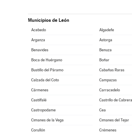
Municipios de León
Acebedo
Algadefe
Arganza
Astorga
Benavides
Benuza
Boca de Huérgano
Boñar
Bustillo del Páramo
Cabañas Raras
Calzada del Coto
Campazas
Cármenes
Carracedelo
Castilfalé
Castrillo de Cabrer
Castropodame
Cea
Cimanes de la Vega
Cimanes del Tejar
Corullón
Crémenes