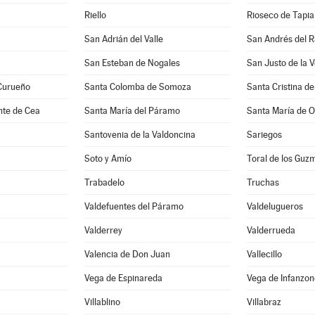
Riello
Rioseco de Tapia
San Adrián del Valle
San Andrés del 
San Esteban de Nogales
San Justo de la 
Curueño
Santa Colomba de Somoza
Santa Cristina d
nte de Cea
Santa María del Páramo
Santa María de 
Santovenia de la Valdoncina
Sariegos
Soto y Amío
Toral de los Guz
Trabadelo
Truchas
Valdefuentes del Páramo
Valdelugueros
Valderrey
Valderrueda
Valencia de Don Juan
Vallecillo
Vega de Espinareda
Vega de Infanzon
Villablino
Villabraz