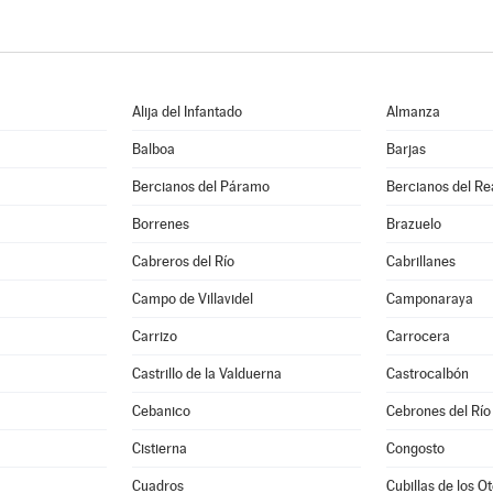
Alija del Infantado
Almanza
Balboa
Barjas
Bercianos del Páramo
Bercianos del Re
Borrenes
Brazuelo
Cabreros del Río
Cabrillanes
Campo de Villavidel
Camponaraya
Carrizo
Carrocera
a
Castrillo de la Valduerna
Castrocalbón
Cebanico
Cebrones del Río
Cistierna
Congosto
Cuadros
Cubillas de los O