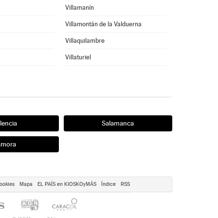
Villamanín
Villamontán de la Valduerna
Villaquilambre
Villaturiel
lencia
Salamanca
amora
ookies
Mapa
EL PAÍS en KIOSKOyMÁS
Índice
RSS