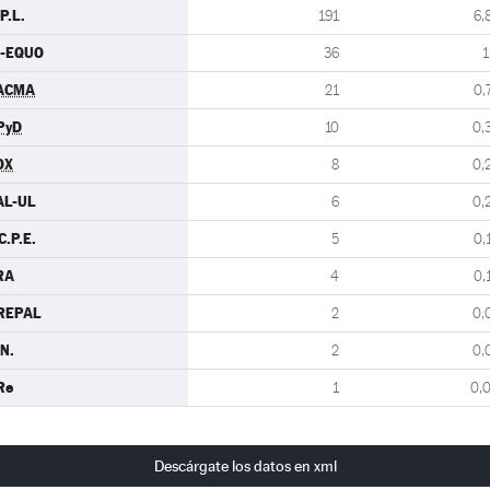
P.L.
191
6,
U-EQUO
36
1
ACMA
21
0,
PyD
10
0,
OX
8
0,
AL-UL
6
0,
C.P.E.
5
0,
RA
4
0,
REPAL
2
0,
N.
2
0,
Re
1
0,
Descárgate los datos en xml