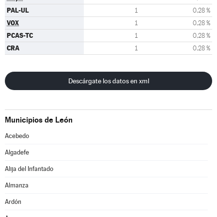
PAL-UL
1
0,28 %
VOX
1
0,28 %
PCAS-TC
1
0,28 %
CRA
1
0,28 %
Descárgate los datos en xml
Municipios de León
Acebedo
Algadefe
Alija del Infantado
Almanza
Ardón