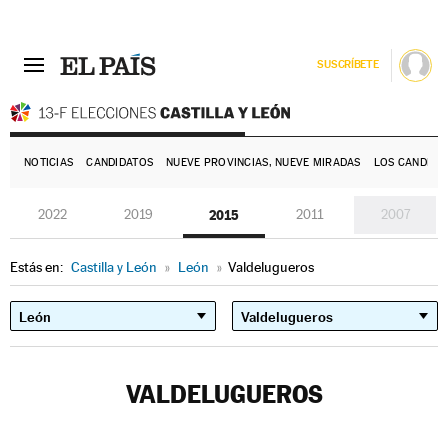
SUSCRÍBETE
E
NOTICIAS
CANDIDATOS
NUEVE PROVINCIAS, NUEVE MIRADAS
LOS CANDIDA
2022
2019
2015
2011
2007
Estás en:
Castilla y León
»
León
»
Valdelugueros
VALDELUGUEROS