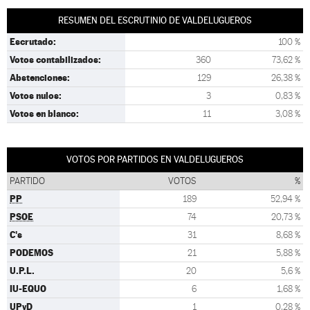
RESUMEN DEL ESCRUTINIO DE VALDELUGUEROS
Escrutado:
100 %
Votos contabilizados:
360
73,62 %
Abstenciones:
129
26,38 %
Votos nulos:
3
0,83 %
Votos en blanco:
11
3,08 %
VOTOS POR PARTIDOS EN VALDELUGUEROS
PARTIDO
VOTOS
%
PP
189
52,94 %
PSOE
74
20,73 %
C's
31
8,68 %
PODEMOS
21
5,88 %
U.P.L.
20
5,6 %
IU-EQUO
6
1,68 %
UPyD
1
0,28 %