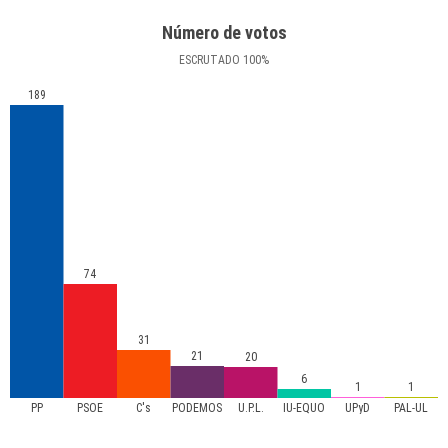
Número de votos
ESCRUTADO
100
%
189
74
31
21
20
6
1
1
PP
PSOE
C's
PODEMOS
U.P.L.
IU-EQUO
UPyD
PAL-UL