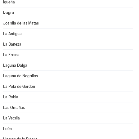
Igüeña
Izagre
Joarilla de las Matas
La Antigua
La Bañeza
La Ercina
Laguna Dalga
Laguna de Negrillos
La Pola de Gordón
La Robla
Las Omañas
La Vecilla
León