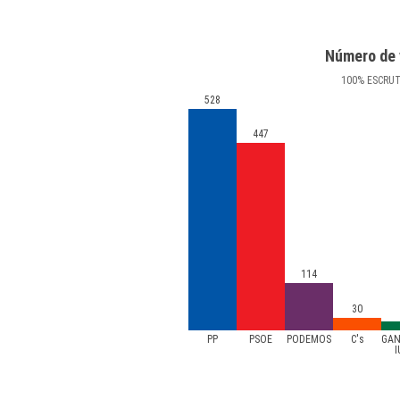
Número de 
100
%
ESCRU
528
447
114
30
PP
PSOE
PODEMOS
C's
GAN
I