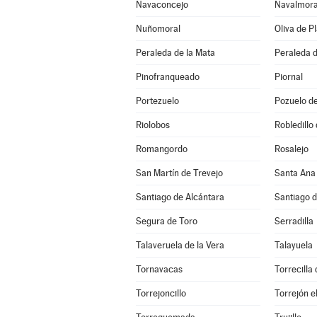
Navaconcejo
Navalmoral
Nuñomoral
Oliva de P
Peraleda de la Mata
Peraleda 
Pinofranqueado
Piornal
Portezuelo
Pozuelo d
Riolobos
Robledillo
Romangordo
Rosalejo
San Martín de Trevejo
Santa Ana
Santiago de Alcántara
Santiago 
Segura de Toro
Serradilla
Talaveruela de la Vera
Talayuela
Tornavacas
Torrecilla
Torrejoncillo
Torrejón e