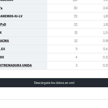
's
30
2,4
ANEMOS-IU-LV
22
1,8
UPyD
22
1,8
X
15
1,2
PACMA
12
0,9
.EX
5
0,4
VOX
4
0,3
EXTREMADURA UNIDA
3
0,2
Descárgate los datos en xml