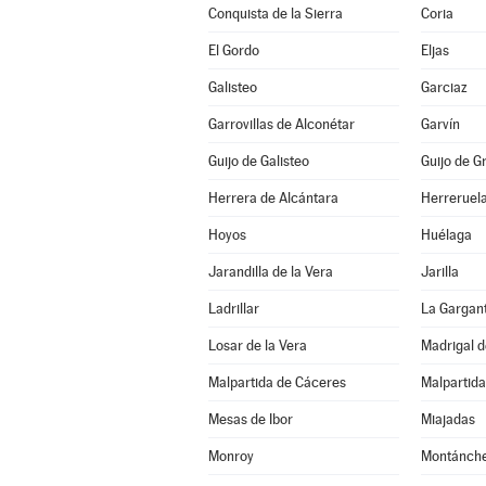
Conquista de la Sierra
Coria
El Gordo
Eljas
Galisteo
Garciaz
Garrovillas de Alconétar
Garvín
Guijo de Galisteo
Guijo de G
Herrera de Alcántara
Herreruel
Hoyos
Huélaga
Jarandilla de la Vera
Jarilla
Ladrillar
La Gargan
Losar de la Vera
Madrigal d
Malpartida de Cáceres
Malpartida
Mesas de Ibor
Miajadas
Monroy
Montánch