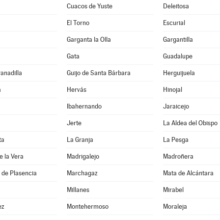
Cuacos de Yuste
Deleitosa
El Torno
Escurial
Garganta la Olla
Gargantilla
Gata
Guadalupe
ranadilla
Guijo de Santa Bárbara
Herguijuela
a
Hervás
Hinojal
Ibahernando
Jaraicejo
Jerte
La Aldea del Obispo
ta
La Granja
La Pesga
e la Vera
Madrigalejo
Madroñera
 de Plasencia
Marchagaz
Mata de Alcántara
Millanes
Mirabel
ez
Montehermoso
Moraleja