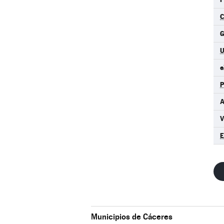
C
G
e
A
Municipios de Cáceres