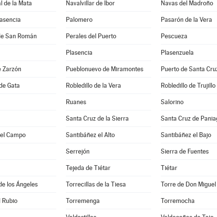
 de la Mata
Navalvillar de Ibor
Navas del Madroño
lasencia
Palomero
Pasarón de la Vera
de San Román
Perales del Puerto
Pescueza
Plasencia
Plasenzuela
e Zarzón
Pueblonuevo de Miramontes
Puerto de Santa Cru
 de Gata
Robledillo de la Vera
Robledillo de Trujillo
Ruanes
Salorino
Santa Cruz de la Sierra
Santa Cruz de Pani
del Campo
Santibáñez el Alto
Santibáñez el Bajo
Serrejón
Sierra de Fuentes
Tejeda de Tiétar
Tiétar
 de los Ángeles
Torrecillas de la Tiesa
Torre de Don Miguel
l Rubio
Torremenga
Torremocha