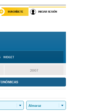
SUSCRÍBETE
INICIAR SESIÓN
S
WIDGET
2007
TONÓMICAS