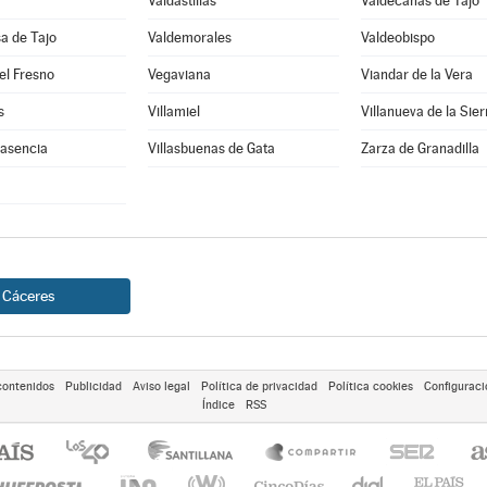
Valdastillas
Valdecañas de Tajo
a de Tajo
Valdemorales
Valdeobispo
el Fresno
Vegaviana
Viandar de la Vera
s
Villamiel
Villanueva de la Sier
lasencia
Villasbuenas de Gata
Zarza de Granadilla
Cáceres
contenidos
Publicidad
Aviso legal
Política de privacidad
Política cookies
Configuraci
Índice
RSS