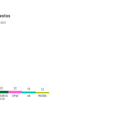
votos
TADO
22
22
15
12
EMOS-
UPyD
eX
PACMA
U-LV