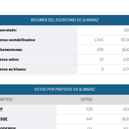
RESUMEN DEL ESCRUTINIO DE ALMARAZ
scrutado:
10
otos contabilizados:
1.244
83,3
bstenciones:
248
16,6
otos nulos:
33
2,6
otos en blanco:
9
0,7
VOTOS POR PARTIDOS EN ALMARAZ
ARTIDO
VOTOS
PP
528
43,
PSOE
447
36,9
PODEMOS
114
9,4