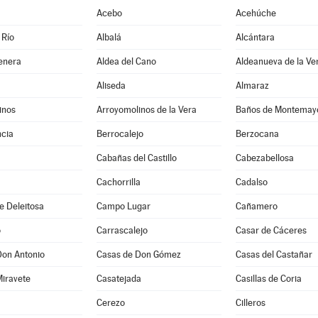
Acebo
Acehúche
 Río
Albalá
Alcántara
enera
Aldea del Cano
Aldeanueva de la Ve
Aliseda
Almaraz
inos
Arroyomolinos de la Vera
Baños de Montemay
cia
Berrocalejo
Berzocana
Cabañas del Castillo
Cabezabellosa
Cachorrilla
Cadalso
e Deleitosa
Campo Lugar
Cañamero
o
Carrascalejo
Casar de Cáceres
Don Antonio
Casas de Don Gómez
Casas del Castañar
Miravete
Casatejada
Casillas de Coria
Cerezo
Cilleros