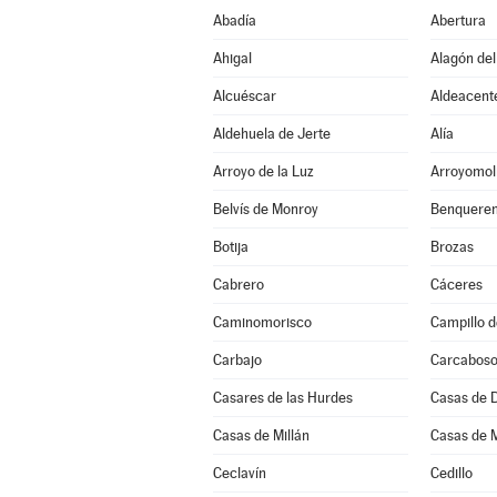
Abadía
Abertura
Ahigal
Alagón del
Alcuéscar
Aldeacent
Aldehuela de Jerte
Alía
Arroyo de la Luz
Arroyomol
Belvís de Monroy
Benqueren
Botija
Brozas
Cabrero
Cáceres
Caminomorisco
Campillo d
Carbajo
Carcabos
Casares de las Hurdes
Casas de 
Casas de Millán
Casas de 
Ceclavín
Cedillo