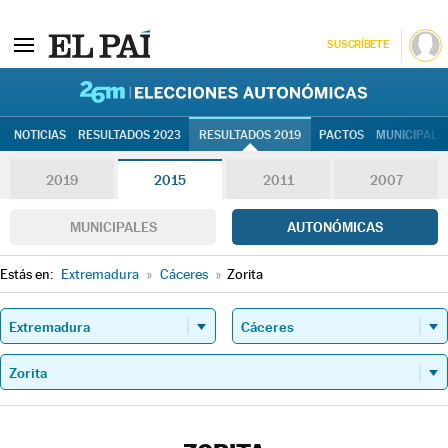
SUSCRÍBETE
26M | Elec
NOTICIAS
RESULTADOS 2023
RESULTADOS 2019
PACTOS
MUNICIPALE
2019
2015
2011
2007
MUNICIPALES
AUTONÓMICAS
Estás en:
Extremadura
»
Cáceres
»
Zorita