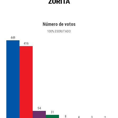
ZORITA
Número de votos
100
%
ESCRUTADO
449
416
54
31
8
4
3
2