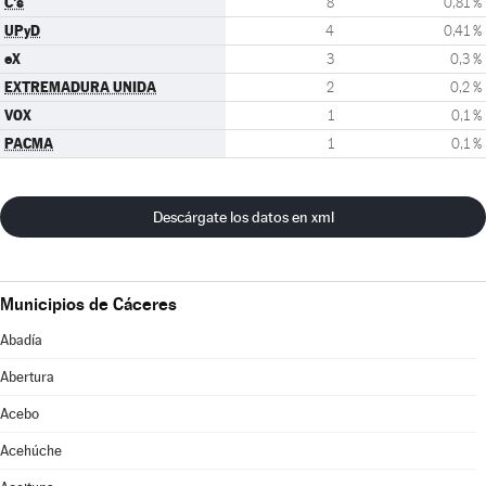
C's
8
0,81 %
UPyD
4
0,41 %
eX
3
0,3 %
EXTREMADURA UNIDA
2
0,2 %
VOX
1
0,1 %
PACMA
1
0,1 %
Descárgate los datos en xml
Municipios de Cáceres
Abadía
Abertura
Acebo
Acehúche