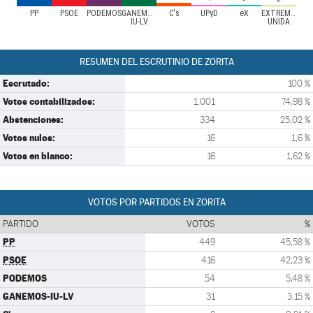
PP
PSOE
PODEMOS
GANEMOS-
C's
UPyD
eX
EXTREMADUR
IU-LV
UNIDA
RESUMEN DEL ESCRUTINIO DE ZORITA
Escrutado:
100 %
Votos contabilizados:
1.001
74,98 %
Abstenciones:
334
25,02 %
Votos nulos:
16
1,6 %
Votos en blanco:
16
1,62 %
VOTOS POR PARTIDOS EN ZORITA
PARTIDO
VOTOS
%
PP
449
45,58 %
PSOE
416
42,23 %
PODEMOS
54
5,48 %
GANEMOS-IU-LV
31
3,15 %