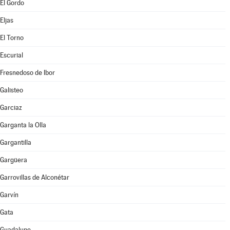
El Gordo
Eljas
El Torno
Escurial
Fresnedoso de Ibor
Galisteo
Garciaz
Garganta la Olla
Gargantilla
Gargüera
Garrovillas de Alconétar
Garvín
Gata
Guadalupe