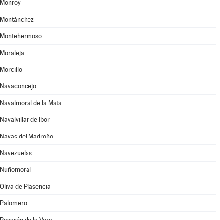
Monroy
Montánchez
Montehermoso
Moraleja
Morcillo
Navaconcejo
Navalmoral de la Mata
Navalvillar de Ibor
Navas del Madroño
Navezuelas
Nuñomoral
Oliva de Plasencia
Palomero
Pasarón de la Vera