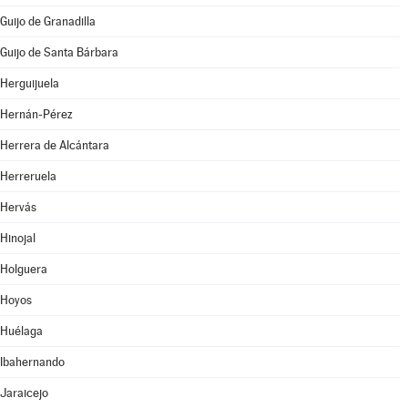
Guijo de Granadilla
Guijo de Santa Bárbara
Herguijuela
Hernán-Pérez
Herrera de Alcántara
Herreruela
Hervás
Hinojal
Holguera
Hoyos
Huélaga
Ibahernando
Jaraicejo