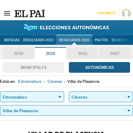
SUSCRÍBETE
26M | Elec
NOTICIAS
RESULTADOS 2023
RESULTADOS 2019
PACTOS
MUNICIPALE
2019
2015
2011
2007
MUNICIPALES
AUTONÓMICAS
Estás en:
Extremadura
»
Cáceres
»
Villar de Plasencia