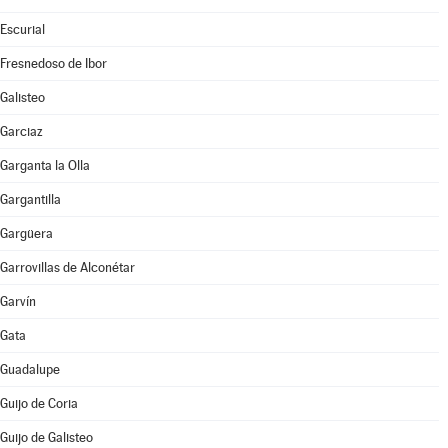
Escurial
Fresnedoso de Ibor
Galisteo
Garciaz
Garganta la Olla
Gargantilla
Gargüera
Garrovillas de Alconétar
Garvín
Gata
Guadalupe
Guijo de Coria
Guijo de Galisteo