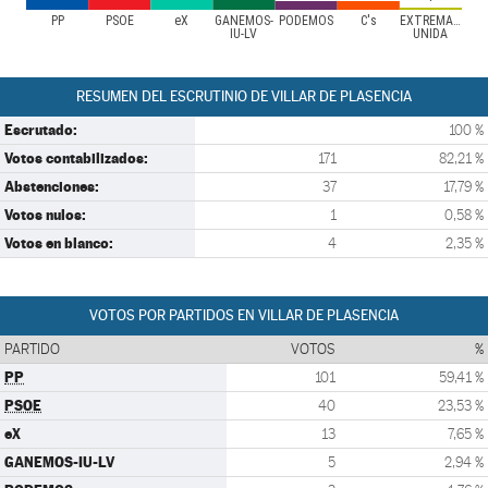
PP
PSOE
eX
GANEMOS-
PODEMOS
C's
EXTREMADURA
IU-LV
UNIDA
RESUMEN DEL ESCRUTINIO DE VILLAR DE PLASENCIA
Escrutado:
100 %
Votos contabilizados:
171
82,21 %
Abstenciones:
37
17,79 %
Votos nulos:
1
0,58 %
Votos en blanco:
4
2,35 %
VOTOS POR PARTIDOS EN VILLAR DE PLASENCIA
PARTIDO
VOTOS
%
PP
101
59,41 %
PSOE
40
23,53 %
eX
13
7,65 %
GANEMOS-IU-LV
5
2,94 %