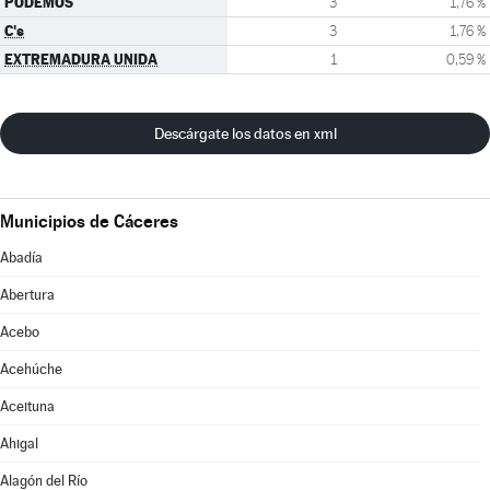
PODEMOS
3
1,76 %
C's
3
1,76 %
EXTREMADURA UNIDA
1
0,59 %
Descárgate los datos en xml
Municipios de Cáceres
Abadía
Abertura
Acebo
Acehúche
Aceituna
Ahigal
Alagón del Río