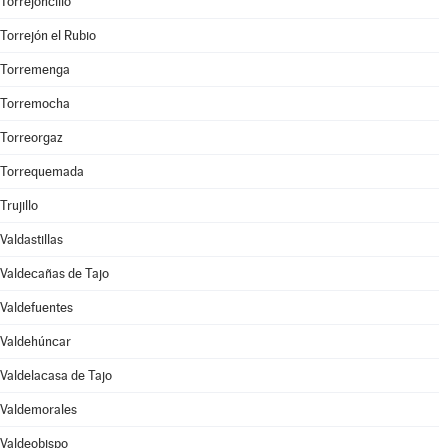
Torrejoncillo
Torrejón el Rubio
Torremenga
Torremocha
Torreorgaz
Torrequemada
Trujillo
Valdastillas
Valdecañas de Tajo
Valdefuentes
Valdehúncar
Valdelacasa de Tajo
Valdemorales
Valdeobispo