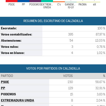
PSOE
PP
PODEMOS
EXTREMADURA
C's
GANEMOS-
PACMA
eX
UNIDA
IU-LV
RESUMEN DEL ESCRUTINIO DE CALZADILLA
Escrutado:
100 %
Votos contabilizados:
395
87,97 %
Abstenciones:
54
12,03 %
Votos nulos:
3
0,76 %
Votos en blanco:
4
1,02 %
VOTOS POR PARTIDOS EN CALZADILLA
PARTIDO
VOTOS
%
PSOE
230
58,67 %
PP
129
32,91 %
PODEMOS
15
3,83 %
EXTREMADURA UNIDA
8
2,04 %