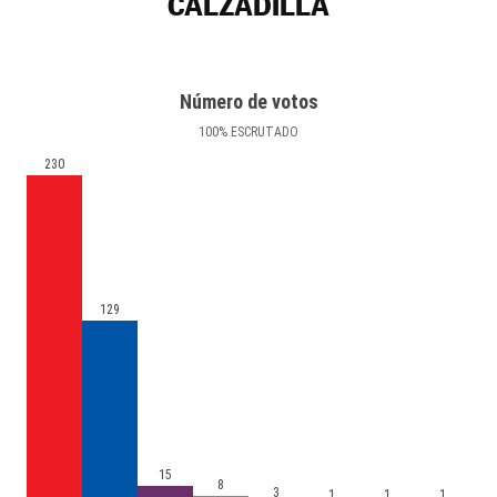
CALZADILLA
Número de votos
100
%
ESCRUTADO
230
129
15
8
3
1
1
1