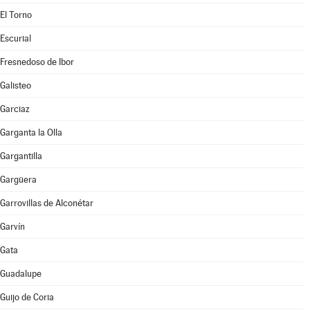
El Torno
Escurial
Fresnedoso de Ibor
Galisteo
Garciaz
Garganta la Olla
Gargantilla
Gargüera
Garrovillas de Alconétar
Garvín
Gata
Guadalupe
Guijo de Coria