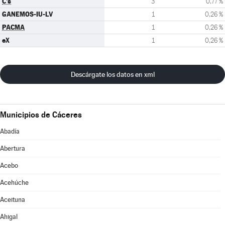
C's
3
0,77 %
GANEMOS-IU-LV
1
0,26 %
PACMA
1
0,26 %
eX
1
0,26 %
Descárgate los datos en xml
Municipios de Cáceres
Abadía
Abertura
Acebo
Acehúche
Aceituna
Ahigal