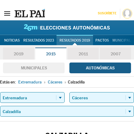
SUSCRÍBETE
26M | Elec
NOTICIAS
RESULTADOS 2023
RESULTADOS 2019
PACTOS
MUNICIPALE
2019
2015
2011
2007
MUNICIPALES
AUTONÓMICAS
Estás en:
Extremadura
»
Cáceres
»
Calzadilla