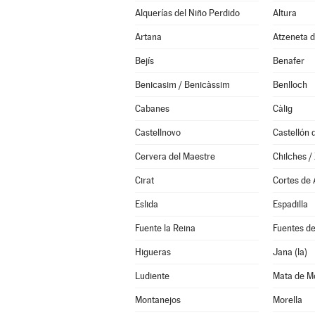
Alquerías del Niño Perdido
Altura
Artana
Atzeneta d
Bejís
Benafer
Benicasim / Benicàssim
Benlloch
Cabanes
Càlig
Castellnovo
Cervera del Maestre
Chilches / 
Cirat
Cortes de
Eslida
Espadilla
Fuente la Reina
Fuentes d
Higueras
Jana (la)
Ludiente
Mata de Mo
Montanejos
Morella