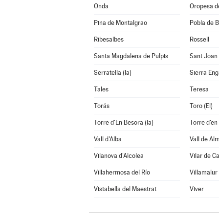
Onda
Oropesa d
Pina de Montalgrao
Pobla de B
Ribesalbes
Rossell
Santa Magdalena de Pulpis
Sant Joan
Serratella (la)
Sierra En
Tales
Teresa
Torás
Toro (El)
Torre d'En Besora (la)
Torre d'en
Vall d'Alba
Vall de Al
Vilanova d'Alcolea
Vilar de C
Villahermosa del Río
Villamalur
Vistabella del Maestrat
Viver