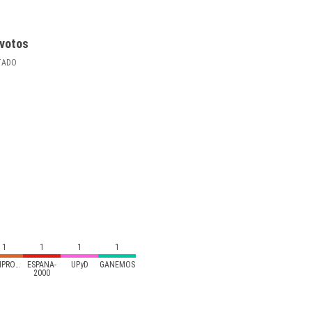
votos
TADO
1
1
1
1
COMPROMÍS
ESPAÑA-
UPyD
GANEMOS
2000