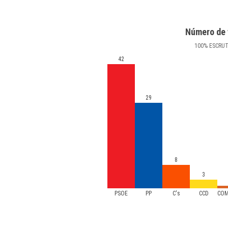
Número de 
100
%
ESCRU
42
29
8
3
PSOE
PP
C's
CCD