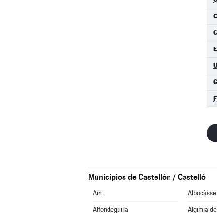
E
F
Municipios de Castellón / Castelló
Aín
Albocàsse
Alfondeguilla
Algimia d