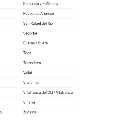
Peníscola / Peñíscola
Puebla de Arenoso
San Rafael del Río
Segorbe
Sueras / Suera
Toga
Torrechiva
Vallat
Vilafamés
Villafranca del Cid / Vilafranca
Vinaròs
o
Zucaina