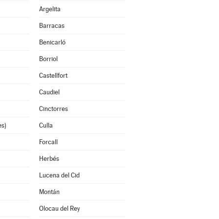
Argelita
Barracas
Benicarló
Borriol
Castellfort
Caudiel
Cinctorres
es)
Culla
Forcall
Herbés
Lucena del Cid
Montán
Olocau del Rey