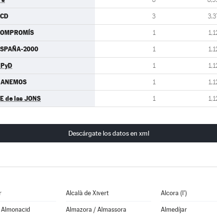
CCD
3
3,3
COMPROMÍS
1
1,1
SPAÑA-2000
1
1,1
UPyD
1
1,1
GANEMOS
1
1,1
E de las JONS
1
1,1
Descárgate los datos en xml
r
Alcalà de Xivert
Alcora (l')
e Almonacid
Almazora / Almassora
Almedíjar