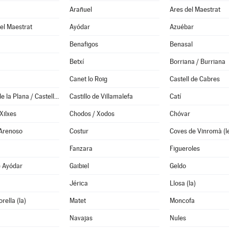
Arañuel
Ares del Maestrat
el Maestrat
Ayódar
Azuébar
Benafigos
Benasal
Betxí
Borriana / Burriana
Canet lo Roig
Castell de Cabres
Castellón de la Plana / Castelló de la Plana
Castillo de Villamalefa
Catí
Xilxes
Chodos / Xodos
Chóvar
 Arenoso
Costur
Coves de Vinromà (l
Fanzara
Figueroles
e Ayódar
Gaibiel
Geldo
Jérica
Llosa (la)
rella (la)
Matet
Moncofa
Navajas
Nules