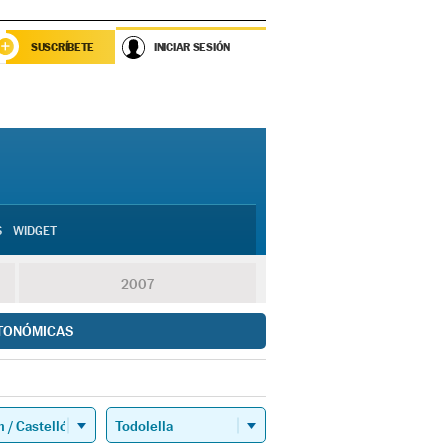
SUSCRÍBETE
INICIAR SESIÓN
S
WIDGET
2007
TONÓMICAS