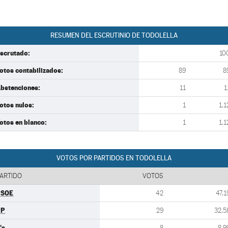
RESUMEN DEL ESCRUTINIO DE TODOLELLA
scrutado:
10
otos contabilizados:
89
8
bstenciones:
11
1
otos nulos:
1
1,1
otos en blanco:
1
1,1
VOTOS POR PARTIDOS EN TODOLELLA
ARTIDO
VOTOS
PSOE
42
47,1
PP
29
32,5
's
8
8,9