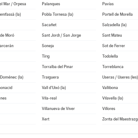
el Mar / Orpesa
Palanques
Pavías
enifassà (la)
Pobla Tornesa (la)
Portell de Morella
Sacañet
Salzadella (la)
 de Moró
Sant Jordi / San Jorge
Sant Mateu
garcerán
Soneja
Sot de Ferrer
Tírig
Todolella
Torralba del Pinar
Torreblanca
 Doménec (la)
Traiguera
Useras / Useres (les)
monacid
Vall d'Uixó (la)
Vallibona
anes
Vila-real
Vilavella (la)
Villanueva de Viver
Villores
Xert
Zorita del Maestrazg