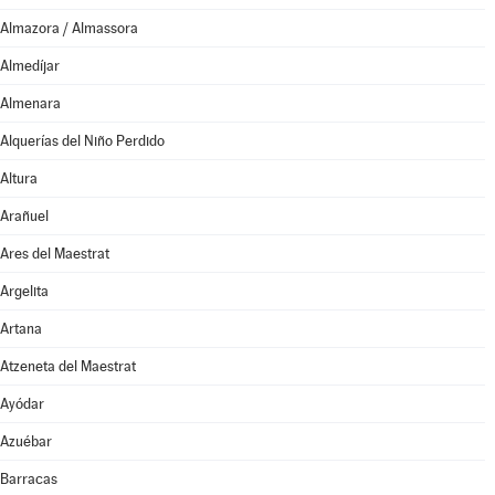
Almazora / Almassora
Almedíjar
Almenara
Alquerías del Niño Perdido
Altura
Arañuel
Ares del Maestrat
Argelita
Artana
Atzeneta del Maestrat
Ayódar
Azuébar
Barracas