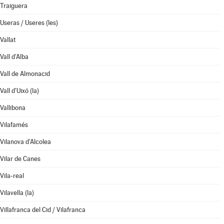
Traiguera
Useras / Useres (les)
Vallat
Vall d'Alba
Vall de Almonacid
Vall d'Uixó (la)
Vallibona
Vilafamés
Vilanova d'Alcolea
Vilar de Canes
Vila-real
Vilavella (la)
Villafranca del Cid / Vilafranca