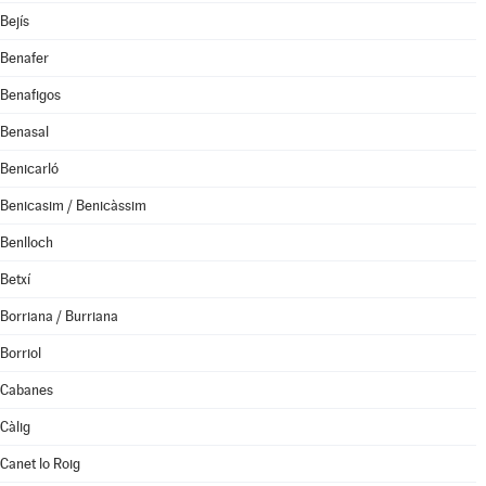
Bejís
Benafer
Benafigos
Benasal
Benicarló
Benicasim / Benicàssim
Benlloch
Betxí
Borriana / Burriana
Borriol
Cabanes
Càlig
Canet lo Roig