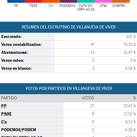
PP
PSOE
C's
PODEMOS/PODEM
EUPV-EV-
UPyD
COMPROMÍS
ERPV-AS:AC
RESUMEN DEL ESCRUTINIO DE VILLANUEVA DE VIVER
Escrutado:
100 %
Votos contabilizados:
47
78,33 %
Abstenciones:
13
21,67 %
Votos nulos:
0
0 %
Votos en blanco:
3
6,38 %
VOTOS POR PARTIDOS EN VILLANUEVA DE VIVER
PARTIDO
VOTOS
%
PP
27
57,45 %
PSOE
8
17,02 %
C's
4
8,51 %
PODEMOS/PODEM
2
4,26 %