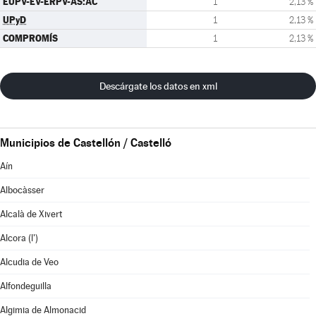
EUPV-EV-ERPV-AS:AC
1
2,13 %
UPyD
1
2,13 %
COMPROMÍS
1
2,13 %
Descárgate los datos en xml
Municipios de Castellón / Castelló
Aín
Albocàsser
Alcalà de Xivert
Alcora (l')
Alcudia de Veo
Alfondeguilla
Algimia de Almonacid