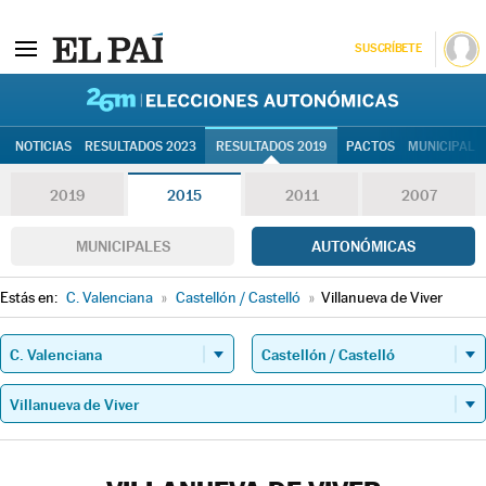
SUSCRÍBETE
26M | Elec
NOTICIAS
RESULTADOS 2023
RESULTADOS 2019
PACTOS
MUNICIPALE
2019
2015
2011
2007
MUNICIPALES
AUTONÓMICAS
Estás en:
C. Valenciana
»
Castellón / Castelló
»
Villanueva de Viver