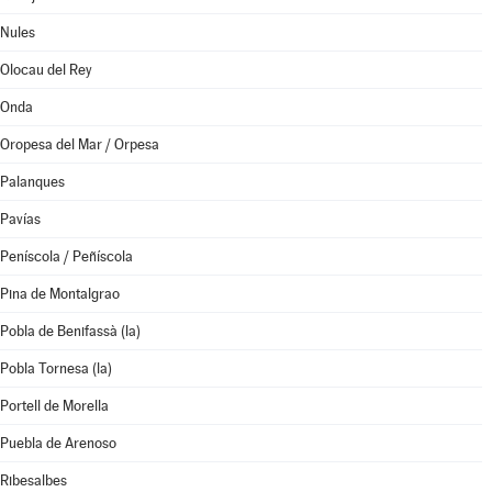
Nules
Olocau del Rey
Onda
Oropesa del Mar / Orpesa
Palanques
Pavías
Peníscola / Peñíscola
Pina de Montalgrao
Pobla de Benifassà (la)
Pobla Tornesa (la)
Portell de Morella
Puebla de Arenoso
Ribesalbes