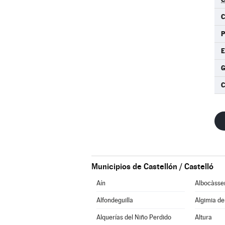
E
Municipios de Castellón / Castelló
Aín
Albocàsse
Alfondeguilla
Algimia d
Alquerías del Niño Perdido
Altura