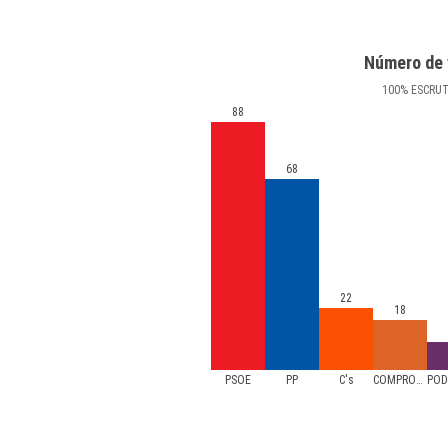
Número de 
100
%
ESCRU
88
68
22
18
PSOE
PP
C's
COMPROMÍS