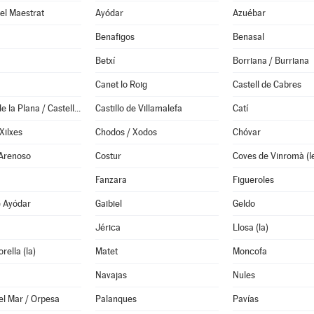
el Maestrat
Ayódar
Azuébar
Benafigos
Benasal
Betxí
Borriana / Burriana
Canet lo Roig
Castell de Cabres
Castellón de la Plana / Castelló de la Plana
Castillo de Villamalefa
Catí
Xilxes
Chodos / Xodos
Chóvar
 Arenoso
Costur
Coves de Vinromà (l
Fanzara
Figueroles
e Ayódar
Gaibiel
Geldo
Jérica
Llosa (la)
rella (la)
Matet
Moncofa
Navajas
Nules
el Mar / Orpesa
Palanques
Pavías