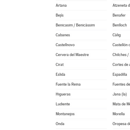
Artana
Atzeneta d
Bejís
Benafer
Benicasim / Benicàssim
Benlloch
Cabanes
Càlig
Castellnovo
Cervera del Maestre
Chilches / 
Cirat
Cortes de
Eslida
Espadilla
Fuente la Reina
Fuentes d
Higueras
Jana (la)
Ludiente
Mata de Mo
Montanejos
Morella
Onda
Oropesa d