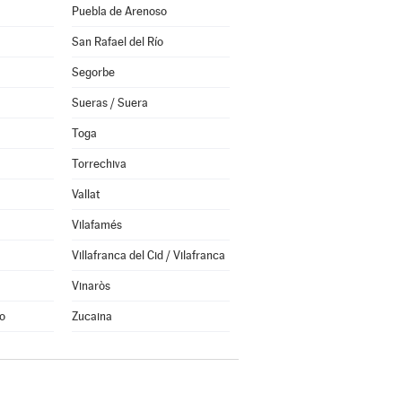
Puebla de Arenoso
San Rafael del Río
Segorbe
Sueras / Suera
Toga
Torrechiva
Vallat
Vilafamés
Villafranca del Cid / Vilafranca
Vinaròs
o
Zucaina