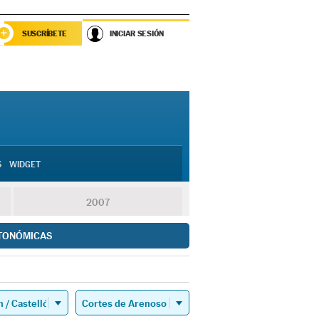
SUSCRÍBETE
INICIAR SESIÓN
S
WIDGET
2007
TONÓMICAS