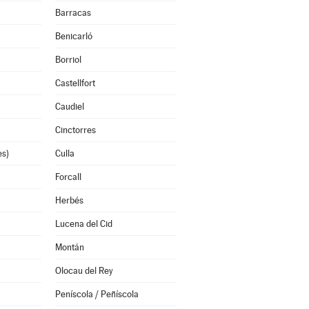
Barracas
Benicarló
Borriol
Castellfort
Caudiel
Cinctorres
es)
Culla
Forcall
Herbés
Lucena del Cid
Montán
Olocau del Rey
Peníscola / Peñíscola