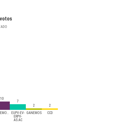
votos
TADO
10
7
2
2
PODEMOS/PODEM
EUPV-EV-
GANEMOS
CCD
ERPV-
AS:AC