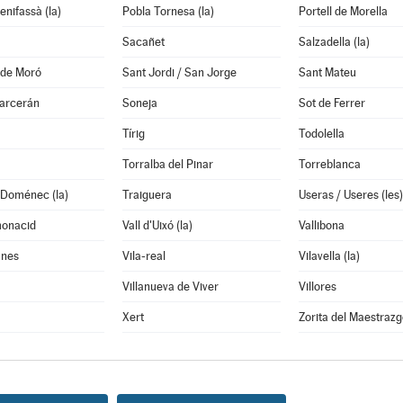
enifassà (la)
Pobla Tornesa (la)
Portell de Morella
Sacañet
Salzadella (la)
 de Moró
Sant Jordi / San Jorge
Sant Mateu
garcerán
Soneja
Sot de Ferrer
Tírig
Todolella
Torralba del Pinar
Torreblanca
 Doménec (la)
Traiguera
Useras / Useres (les)
monacid
Vall d'Uixó (la)
Vallibona
anes
Vila-real
Vilavella (la)
Villanueva de Viver
Villores
Xert
Zorita del Maestrazg