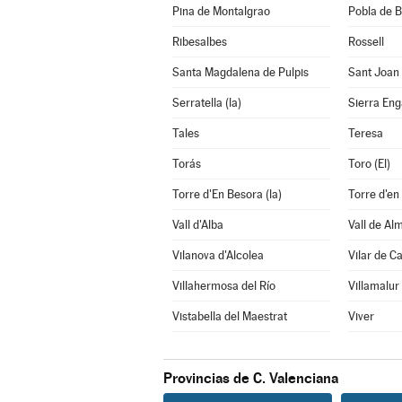
Pina de Montalgrao
Pobla de B
Ribesalbes
Rossell
Santa Magdalena de Pulpis
Sant Joan
Serratella (la)
Sierra En
Tales
Teresa
Torás
Toro (El)
Torre d'En Besora (la)
Torre d'en
Vall d'Alba
Vall de Al
Vilanova d'Alcolea
Vilar de C
Villahermosa del Río
Villamalur
Vistabella del Maestrat
Viver
Provincias de C. Valenciana