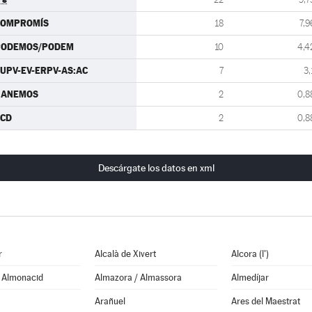
COMPROMÍS
18
7,9
PODEMOS/PODEM
10
4,4
UPV-EV-ERPV-AS:AC
7
3,
GANEMOS
2
0,8
CCD
2
0,8
Descárgate los datos en xml
r
Alcalà de Xivert
Alcora (l')
e Almonacid
Almazora / Almassora
Almedíjar
Arañuel
Ares del Maestrat