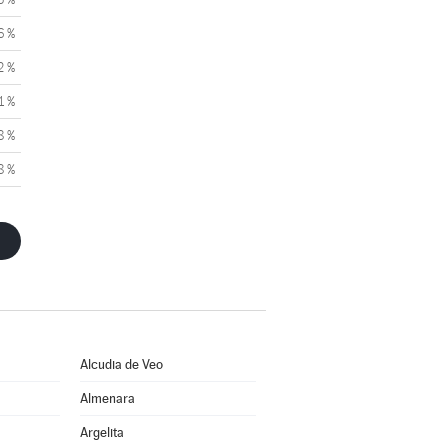
6 %
2 %
1 %
8 %
8 %
Alcudia de Veo
Almenara
Argelita