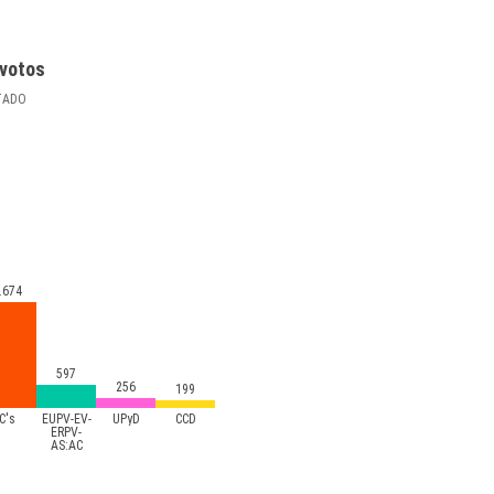
votos
TADO
.674
597
256
199
C's
EUPV-EV-
UPyD
CCD
ERPV-
AS:AC