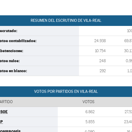
RESUMEN DEL ESCRUTINIO DE VILA-REAL
scrutado:
10
otos contabilizados:
24.938
69,8
bstenciones:
10.754
30,1
otos nulos:
248
0,9
otos en blanco:
292
1,1
VOTOS POR PARTIDOS EN VILA-REAL
ARTIDO
VOTOS
PSOE
6.862
27,5
PP
5.855
23,4
COMPROMÍS
4.090
16,