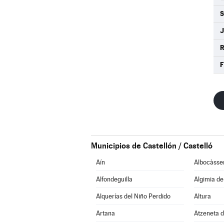
R
Municipios de Castellón / Castelló
Aín
Albocàsse
Alfondeguilla
Algimia d
Alquerías del Niño Perdido
Altura
Artana
Atzeneta d