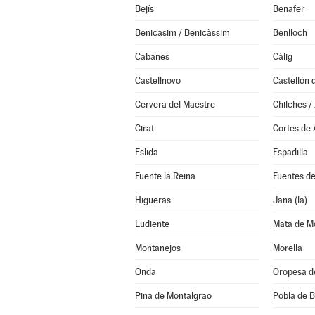
Bejís
Benafer
Benicasim / Benicàssim
Benlloch
Cabanes
Càlig
Castellnovo
Cervera del Maestre
Chilches / 
Cirat
Cortes de
Eslida
Espadilla
Fuente la Reina
Fuentes d
Higueras
Jana (la)
Ludiente
Mata de Mo
Montanejos
Morella
Onda
Oropesa d
Pina de Montalgrao
Pobla de B