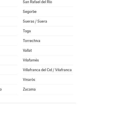
San Rafael del Río
Segorbe
Sueras / Suera
Toga
Torrechiva
Vallat
Vilafamés
Villafranca del Cid / Vilafranca
Vinaròs
o
Zucaina