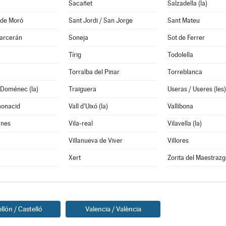
Sacañet
Salzadella (la)
 de Moró
Sant Jordi / San Jorge
Sant Mateu
garcerán
Soneja
Sot de Ferrer
Tírig
Todolella
Torralba del Pinar
Torreblanca
 Doménec (la)
Traiguera
Useras / Useres (les)
monacid
Vall d'Uixó (la)
Vallibona
anes
Vila-real
Vilavella (la)
Villanueva de Viver
Villores
Xert
Zorita del Maestrazg
llón / Castelló
Valencia / València