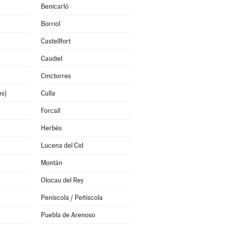
Benicarló
Borriol
Castellfort
Caudiel
Cinctorres
es)
Culla
Forcall
Herbés
Lucena del Cid
Montán
Olocau del Rey
Peníscola / Peñíscola
Puebla de Arenoso