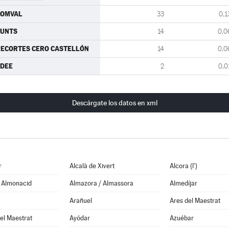
SOMVAL
33
0,1
JUNTS
14
0,0
ECORTES CERO CASTELLÓN
14
0,0
FDEE
2
0,0
Descárgate los datos en xml
r
Alcalà de Xivert
Alcora (l')
e Almonacid
Almazora / Almassora
Almedíjar
Arañuel
Ares del Maestrat
el Maestrat
Ayódar
Azuébar