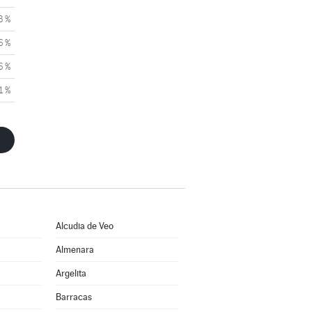
3 %
6 %
6 %
1 %
Alcudia de Veo
Almenara
Argelita
Barracas