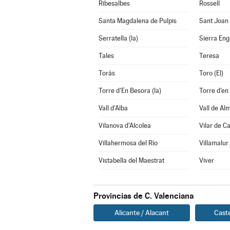
Ribesalbes
Rossell
Santa Magdalena de Pulpis
Sant Joan
Serratella (la)
Sierra En
Tales
Teresa
Torás
Toro (El)
Torre d'En Besora (la)
Torre d'en
Vall d'Alba
Vall de Al
Vilanova d'Alcolea
Vilar de C
Villahermosa del Río
Villamalur
Vistabella del Maestrat
Viver
Provincias de C. Valenciana
Alicante / Alacant
Caste