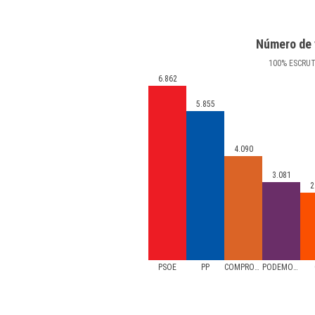
Número de 
100
%
ESCRU
6.862
5.855
4.090
3.081
2
PSOE
PP
COMPROMÍS
PODEMOS/PODEM