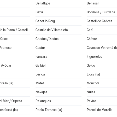
Benafigos
Benasal
Betxí
Borriana / Burriana
Canet lo Roig
Castell de Cabres
Castellón de la Plana / Castelló de la Plana
Castillo de Villamalefa
Catí
Xilxes
Chodos / Xodos
Chóvar
 Arenoso
Costur
Coves de Vinromà (l
Fanzara
Figueroles
e Ayódar
Gaibiel
Geldo
Jérica
Llosa (la)
rella (la)
Matet
Moncofa
Navajas
Nules
el Mar / Orpesa
Palanques
Pavías
enifassà (la)
Pobla Tornesa (la)
Portell de Morella