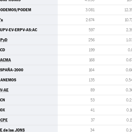
PODEMOS/PODEM
3.081
12,3
's
2.674
10,7
UPV-EV-ERPV-AS:AC
597
2,3
UPyD
256
1,0
CCD
199
0,
PACMA
168
0,6
SPAÑA-2000
164
0,6
GANEMOS
135
0,5
V-AE
89
0,3
LCN
53
0,2
VOX
41
0,1
PCPE
37
0,1
E de las JONS
34
0,1