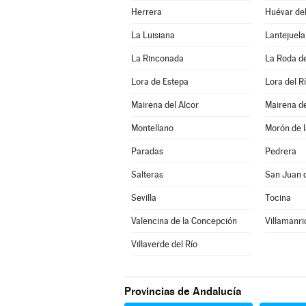
Herrera
Huévar del
La Luisiana
Lantejuela
La Rinconada
La Roda d
Lora de Estepa
Lora del R
Mairena del Alcor
Mairena de
Montellano
Morón de l
Paradas
Pedrera
Salteras
San Juan 
Sevilla
Tocina
Valencina de la Concepción
Villamanri
Villaverde del Río
Provincias de Andalucía