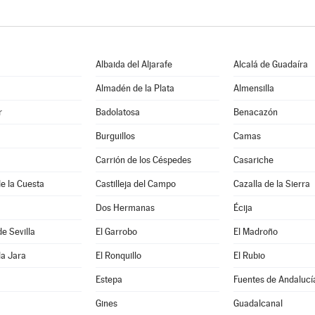
Albaida del Aljarafe
Alcalá de Guadaíra
Almadén de la Plata
Almensilla
r
Badolatosa
Benacazón
Burguillos
Camas
Carrión de los Céspedes
Casariche
de la Cuesta
Castilleja del Campo
Cazalla de la Sierra
Dos Hermanas
Écija
de Sevilla
El Garrobo
El Madroño
la Jara
El Ronquillo
El Rubio
Estepa
Fuentes de Andalucí
Gines
Guadalcanal