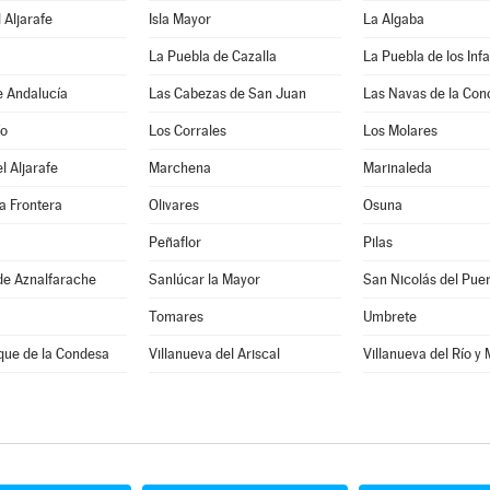
 Aljarafe
Isla Mayor
La Algaba
La Puebla de Cazalla
La Puebla de los Inf
e Andalucía
Las Cabezas de San Juan
Las Navas de la Con
ío
Los Corrales
Los Molares
l Aljarafe
Marchena
Marinaleda
a Frontera
Olivares
Osuna
Peñaflor
Pilas
de Aznalfarache
Sanlúcar la Mayor
San Nicolás del Pue
Tomares
Umbrete
que de la Condesa
Villanueva del Ariscal
Villanueva del Río y