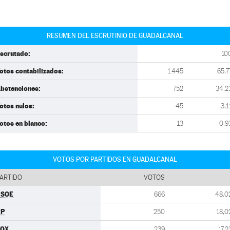
RESUMEN DEL ESCRUTINIO DE GUADALCANAL
scrutado:
10
otos contabilizados:
1.445
65,7
bstenciones:
752
34,2
otos nulos:
45
3,1
otos en blanco:
13
0,9
VOTOS POR PARTIDOS EN GUADALCANAL
ARTIDO
VOTOS
PSOE
666
48,0
PP
250
18,0
VOX
239
17,2