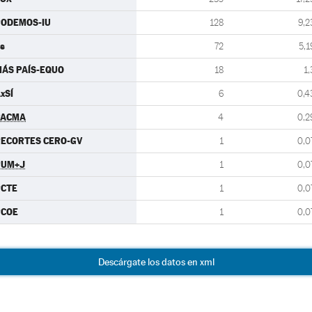
PODEMOS-IU
128
9,2
s
72
5,1
ÁS PAÍS-EQUO
18
1,
xSÍ
6
0,4
PACMA
4
0,2
ECORTES CERO-GV
1
0,0
PUM+J
1
0,0
PCTE
1
0,0
PCOE
1
0,0
Descárgate los datos en xml