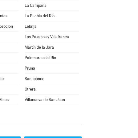
La Campana
antes
La Puebla del Río
cepción
Lebrija
Los Palacios y Villafranca
Martín de la Jara
Palomares del Río
Pruna
rto
Santiponce
Utrera
 Minas
Villanueva de San Juan