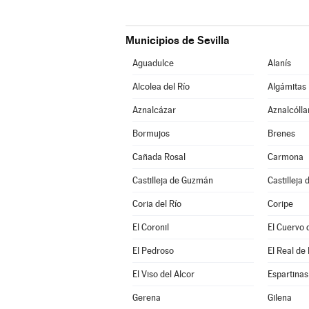
Municipios de Sevilla
Aguadulce
Alanís
Alcolea del Río
Algámitas
Aznalcázar
Aznalcólla
Bormujos
Brenes
Cañada Rosal
Carmona
Castilleja de Guzmán
Castilleja 
Coria del Río
Coripe
El Coronil
El Cuervo 
El Pedroso
El Real de 
El Viso del Alcor
Espartinas
Gerena
Gilena