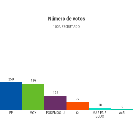
Número de votos
100
%
ESCRUTADO
250
239
128
72
18
6
PP
VOX
PODEMOS-IU
Cs
MÁS PAÍS-
AxSÍ
EQUO