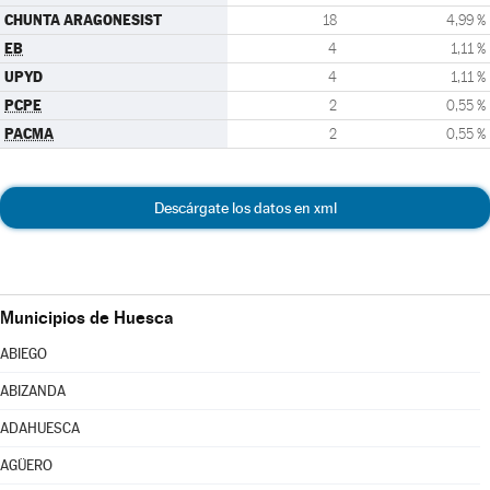
CHUNTA ARAGONESIST
18
4,99 %
EB
4
1,11 %
UPYD
4
1,11 %
PCPE
2
0,55 %
PACMA
2
0,55 %
Descárgate los datos en xml
Municipios de Huesca
ABIEGO
ABIZANDA
ADAHUESCA
AGÜERO