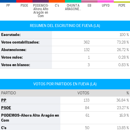
PP
PSOE
PODEMOS-
C's
CHUNTA
EB
UPYD
PCPE
Ahora Alto
ARAGONESIST
Aragón en
Com
RESUMEN DEL ESCRUTINIO DE FUEVA (LA)
Escrutado:
100 %
Votos contabilizados:
362
73,28 %
Abstenciones:
132
26,72 %
Votos nulos:
1
0,28 %
Votos en blanco:
3
0,83 %
VOTOS POR PARTIDOS EN FUEVA (LA)
PARTIDO
VOTOS
%
PP
133
36,84 %
PSOE
84
23,27 %
PODEMOS-Ahora Alto Aragón en
61
16,9 %
Com
C's
50
13,85 %