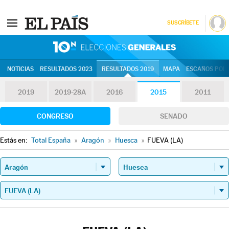
SUSCRÍBETE
10N | Eleccion
NOTICIAS
RESULTADOS 2023
RESULTADOS 2019
MAPA
ESCAÑOS POR 
2019
2019-28A
2016
2015
2011
CONGRESO
SENADO
Estás en:
Total España
»
Aragón
»
Huesca
»
FUEVA (LA)