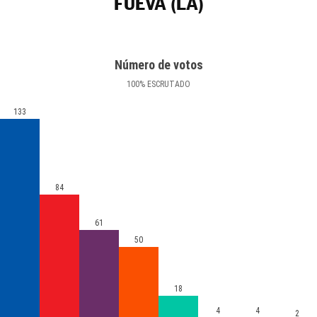
FUEVA (LA)
Número de votos
100
%
ESCRUTADO
133
84
61
50
18
4
4
2