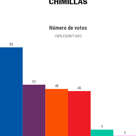
CHIMILLAS
Número de votos
100
%
ESCRUTADO
88
52
48
46
9
3