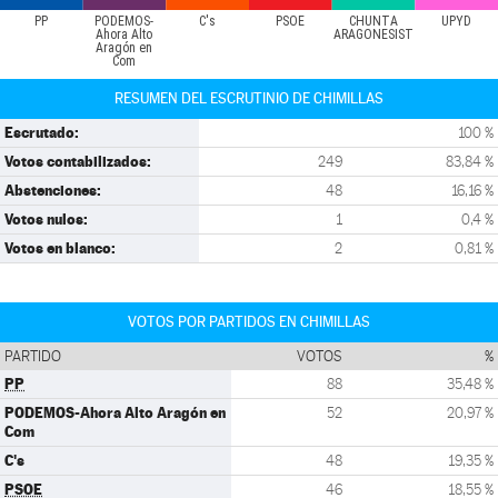
PP
PODEMOS-
C's
PSOE
CHUNTA
UPYD
Ahora Alto
ARAGONESIST
Aragón en
Com
RESUMEN DEL ESCRUTINIO DE CHIMILLAS
Escrutado:
100 %
Votos contabilizados:
249
83,84 %
Abstenciones:
48
16,16 %
Votos nulos:
1
0,4 %
Votos en blanco:
2
0,81 %
VOTOS POR PARTIDOS EN CHIMILLAS
PARTIDO
VOTOS
%
PP
88
35,48 %
PODEMOS-Ahora Alto Aragón en
52
20,97 %
Com
C's
48
19,35 %
PSOE
46
18,55 %