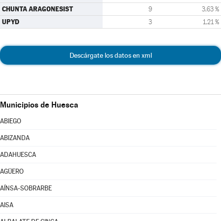
CHUNTA ARAGONESIST
9
3,63 %
UPYD
3
1,21 %
Descárgate los datos en xml
Municipios de Huesca
ABIEGO
ABIZANDA
ADAHUESCA
AGÜERO
AÍNSA-SOBRARBE
AISA