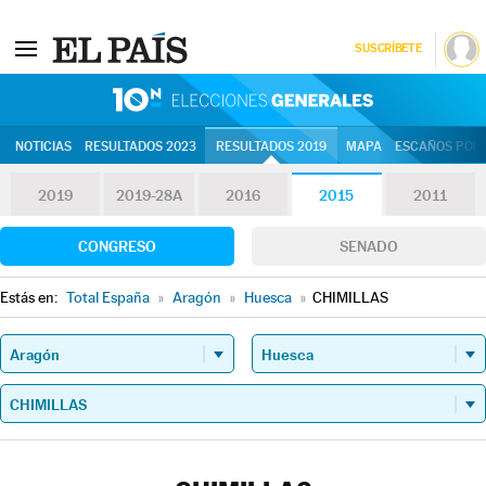
SUSCRÍBETE
10N | Eleccion
NOTICIAS
RESULTADOS 2023
RESULTADOS 2019
MAPA
ESCAÑOS POR 
2019
2019-28A
2016
2015
2011
CONGRESO
SENADO
Estás en:
Total España
»
Aragón
»
Huesca
»
CHIMILLAS