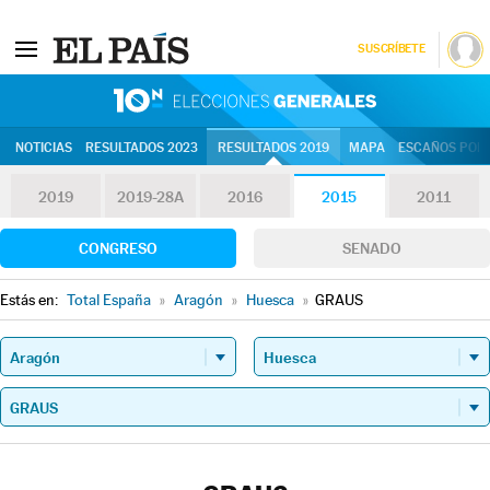
SUSCRÍBETE
10N | Eleccion
NOTICIAS
RESULTADOS 2023
RESULTADOS 2019
MAPA
ESCAÑOS POR 
2019
2019-28A
2016
2015
2011
CONGRESO
SENADO
Estás en:
Total España
»
Aragón
»
Huesca
»
GRAUS