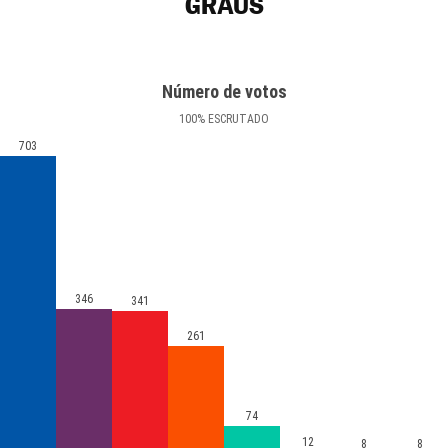
GRAUS
Número de votos
100
%
ESCRUTADO
703
346
341
261
74
12
8
8