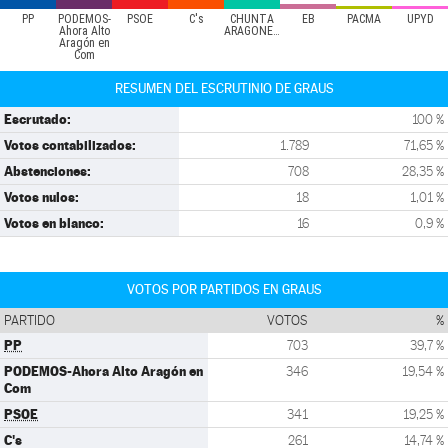
PP
PODEMOS-
PSOE
C's
CHUNTA
EB
PACMA
UPYD
Ahora Alto
ARAGONESIST
Aragón en
Com
RESUMEN DEL ESCRUTINIO DE GRAUS
Escrutado:
100 %
Votos contabilizados:
1.789
71,65 %
Abstenciones:
708
28,35 %
Votos nulos:
18
1,01 %
Votos en blanco:
16
0,9 %
VOTOS POR PARTIDOS EN GRAUS
PARTIDO
VOTOS
%
PP
703
39,7 %
PODEMOS-Ahora Alto Aragón en
346
19,54 %
Com
PSOE
341
19,25 %
C's
261
14,74 %