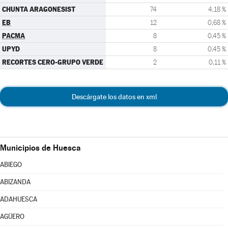
CHUNTA ARAGONESIST
74
4,18 %
EB
12
0,68 %
PACMA
8
0,45 %
UPYD
8
0,45 %
RECORTES CERO-GRUPO VERDE
2
0,11 %
Descárgate los datos en xml
Municipios de Huesca
ABIEGO
ABIZANDA
ADAHUESCA
AGÜERO