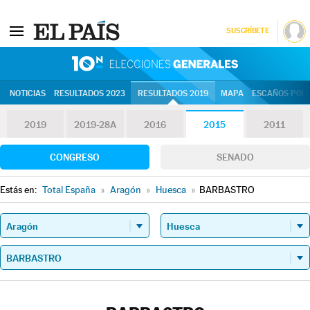
SUSCRÍBETE
10N | Eleccion
NOTICIAS
RESULTADOS 2023
RESULTADOS 2019
MAPA
ESCAÑOS POR 
2019
2019-28A
2016
2015
2011
CONGRESO
SENADO
Estás en:
Total España
»
Aragón
»
Huesca
»
BARBASTRO