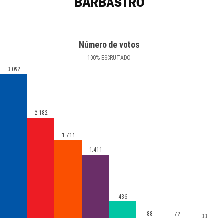
BARBASTRO
Número de votos
100
%
ESCRUTADO
3.092
2.182
1.714
1.411
436
88
72
33