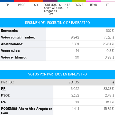
PP
PSOE
C's
PODEMOS-
CHUNTA
PACMA
UPYD
EB
Ahora Alto
ARAGONESIST
Aragón en
Com
RESUMEN DEL ESCRUTINIO DE BARBASTRO
Escrutado:
100 %
Votos contabilizados:
9.242
73,16 %
Abstenciones:
3.391
26,84 %
Votos nulos:
74
0,8 %
Votos en blanco:
90
0,98 %
VOTOS POR PARTIDOS EN BARBASTRO
PARTIDO
VOTOS
%
PP
3.092
33,73 %
PSOE
2.182
23,8 %
C's
1.714
18,7 %
PODEMOS-Ahora Alto Aragón en
1.411
15,39 %
Com