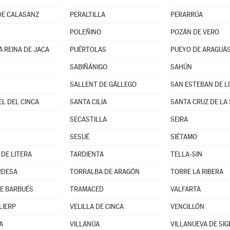
DE CALASANZ
PERALTILLA
PERARRÚA
POLEÑINO
POZÁN DE VERO
A REINA DE JACA
PUÉRTOLAS
PUEYO DE ARAGUÁS 
SABIÑÁNIGO
SAHÚN
SALLENT DE GÁLLEGO
SAN ESTEBAN DE L
EL DEL CINCA
SANTA CILIA
SANTA CRUZ DE LA
SECASTILLA
SEIRA
SESUÉ
SIÉTAMO
 DE LITERA
TARDIENTA
TELLA-SIN
RDESA
TORRALBA DE ARAGÓN
TORRE LA RIBERA
E BARBUÉS
TRAMACED
VALFARTA
LIERP
VELILLA DE CINCA
VENCILLÓN
A
VILLANÚA
VILLANUEVA DE SI