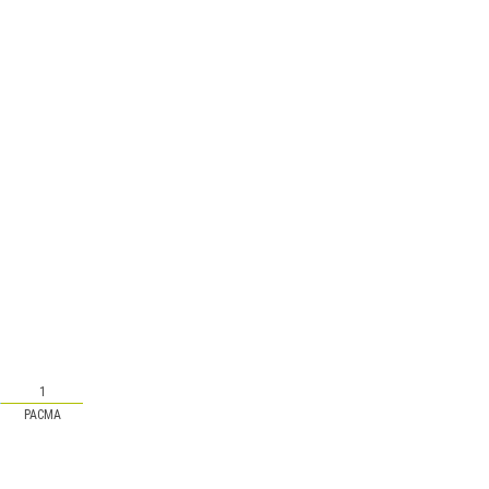
1
s-
PACMA