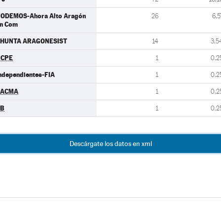
ODEMOS-Ahora Alto Aragón
26
6,5
n Com
HUNTA ARAGONESIST
14
3,5
PCPE
1
0,2
ndependientes-FIA
1
0,2
PACMA
1
0,2
EB
1
0,2
Descárgate los datos en xml