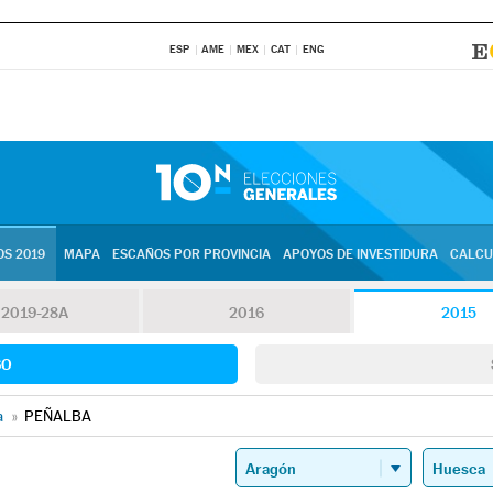
ESP
AME
MEX
CAT
ENG
S 2019
MAPA
ESCAÑOS POR PROVINCIA
APOYOS DE INVESTIDURA
CALCU
2019-28A
2016
2015
SO
a
»
PEÑALBA