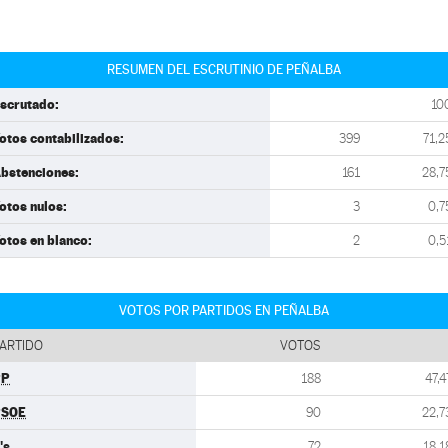
RESUMEN DEL ESCRUTINIO DE PEÑALBA
scrutado:
10
otos contabilizados:
399
71,2
bstenciones:
161
28,7
otos nulos:
3
0,7
otos en blanco:
2
0,5
VOTOS POR PARTIDOS EN PEÑALBA
ARTIDO
VOTOS
PP
188
47,4
PSOE
90
22,7
's
72
18,1