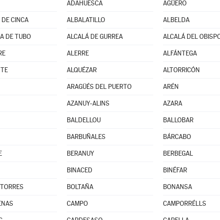
ADAHUESCA
AGÜERO
 DE CINCA
ALBALATILLO
ALBELDA
A DE TUBO
ALCALÁ DE GURREA
ALCALÁ DEL OBISP
RE
ALERRE
ALFÁNTEGA
NTE
ALQUÉZAR
ALTORRICÓN
ARAGÜÉS DEL PUERTO
ARÉN
AZANUY-ALINS
AZARA
BALDELLOU
BALLOBAR
BARBUÑALES
BÁRCABO
E
BERANUY
BERBEGAL
BINACED
BINÉFAR
 TORRES
BOLTAÑA
BONANSA
ENAS
CAMPO
CAMPORRÉLLS