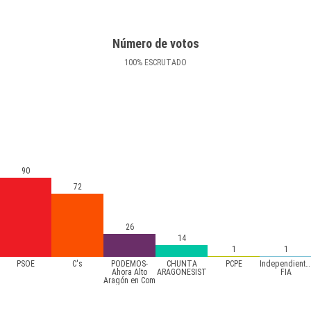
Número de votos
100
%
ESCRUTADO
90
72
26
14
1
1
PSOE
C's
PODEMOS-
CHUNTA
PCPE
Independiente
Ahora Alto
ARAGONESIST
FIA
Aragón en Com