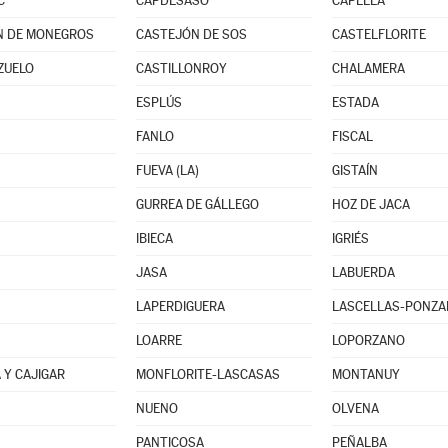
C
CAPDESASO
CAPELLA
N DE MONEGROS
CASTEJÓN DE SOS
CASTELFLORITE
ZUELO
CASTILLONROY
CHALAMERA
ESPLÚS
ESTADA
FANLO
FISCAL
FUEVA (LA)
GISTAÍN
GURREA DE GÁLLEGO
HOZ DE JACA
IBIECA
IGRIÉS
JASA
LABUERDA
LAPERDIGUERA
LASCELLAS-PONZ
LOARRE
LOPORZANO
Y CAJIGAR
MONFLORITE-LASCASAS
MONTANUY
NUENO
OLVENA
PANTICOSA
PEÑALBA