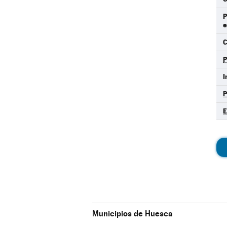
P
e
C
I
Municipios de Huesca