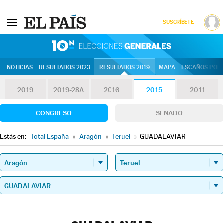
SUSCRÍBETE
10N | Eleccion
NOTICIAS
RESULTADOS 2023
RESULTADOS 2019
MAPA
ESCAÑOS POR 
2019
2019-28A
2016
2015
2011
CONGRESO
SENADO
Estás en:
Total España
»
Aragón
»
Teruel
»
GUADALAVIAR