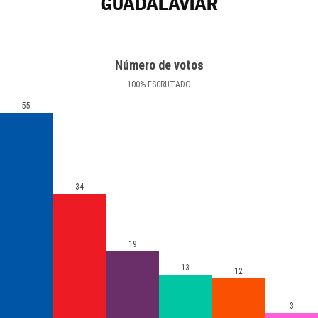
GUADALAVIAR
Número de votos
100
%
ESCRUTADO
55
34
19
13
12
3