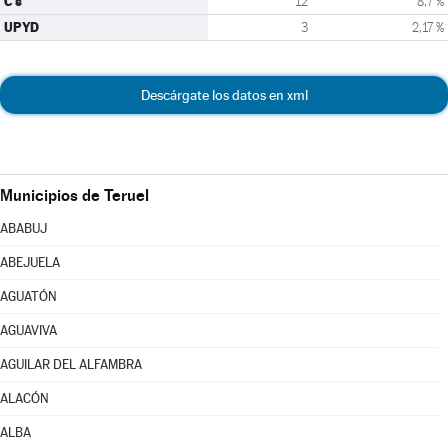
C's
12
8,7 %
UPYD
3
2,17 %
Descárgate los datos en xml
Municipios de Teruel
ABABUJ
ABEJUELA
AGUATÓN
AGUAVIVA
AGUILAR DEL ALFAMBRA
ALACÓN
ALBA