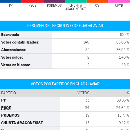
PP
PSOE
PODEMOS
CHUNTA
C's
UPYD
ARAGONESIST
RESUMEN DEL ESCRUTINIO DE GUADALAVIAR
Escrutado:
100 %
Votos contabilizados:
140
63,06 %
Abstenciones:
82
36,94 %
Votos nulos:
2
1,43 %
Votos en blanco:
2
1,45 %
VOTOS POR PARTIDOS EN GUADALAVIAR
PARTIDO
VOTOS
%
PP
55
39,86 %
PSOE
34
24,64 %
PODEMOS
19
13,77 %
CHUNTA ARAGONESIST
13
9,42 %