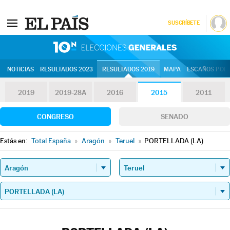
SUSCRÍBETE
10N | Eleccion
NOTICIAS
RESULTADOS 2023
RESULTADOS 2019
MAPA
ESCAÑOS POR 
2019
2019-28A
2016
2015
2011
CONGRESO
SENADO
Estás en:
Total España
»
Aragón
»
Teruel
»
PORTELLADA (LA)