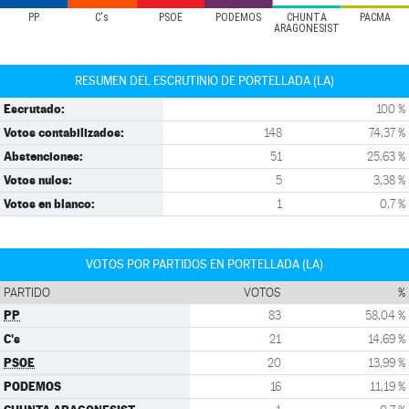
PP
C's
PSOE
PODEMOS
CHUNTA
PACMA
ARAGONESIST
RESUMEN DEL ESCRUTINIO DE PORTELLADA (LA)
Escrutado:
100 %
Votos contabilizados:
148
74,37 %
Abstenciones:
51
25,63 %
Votos nulos:
5
3,38 %
Votos en blanco:
1
0,7 %
VOTOS POR PARTIDOS EN PORTELLADA (LA)
PARTIDO
VOTOS
%
PP
83
58,04 %
C's
21
14,69 %
PSOE
20
13,99 %
PODEMOS
16
11,19 %