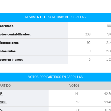
RESUMEN DEL ESCRUTINIO DE CEDRILLAS
scrutado:
10
otos contabilizados:
338
78,
bstenciones:
92
21,
otos nulos:
9
2,6
otos en blanco:
5
1,5
VOTOS POR PARTIDOS EN CEDRILLAS
ARTIDO
VOTOS
PP
141
42,8
PSOE
97
29,4
's
48
14,5