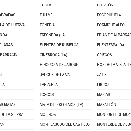
CUBLA
CUCALÓN
LABRADAS
EJULVE
ESCORIHUELA
LA DE HUERVA
FONFRÍA
FORMICHE ALTO
ANDA
FRESNEDA (LA)
FRÍAS DE ALBARRA
CLARAS
FUENTES DE RUBIELOS
FUENTESPALDA
LBARRACÍN
GINEBROSA (LA)
GRIEGOS
HINOJOSA DE JARQUE
HOZ DE LA VIEJA (L
AS
JARQUE DE LA VAL
JATIEL
ELA
LANZUELA
LIBROS
LOSCOS
MAICAS
AS MATAS
MATA DE LOS OLMOS (LA)
MAZALEÓN
DE LA SIERRA
MOLINOS
MONFORTE DE MOY
ÁN
MONTEAGUDO DEL CASTILLO
MONTERDE DE ALB