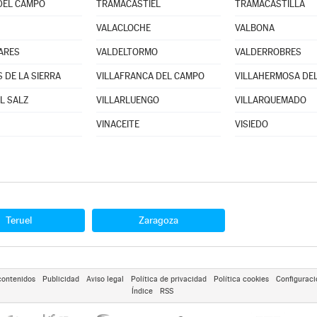
DEL CAMPO
TRAMACASTIEL
TRAMACASTILLA
VALACLOCHE
VALBONA
ARES
VALDELTORMO
VALDERROBRES
 DE LA SIERRA
VILLAFRANCA DEL CAMPO
VILLAHERMOSA DE
L SALZ
VILLARLUENGO
VILLARQUEMADO
VINACEITE
VISIEDO
Teruel
Zaragoza
contenidos
Publicidad
Aviso legal
Política de privacidad
Política cookies
Configuraci
Índice
RSS