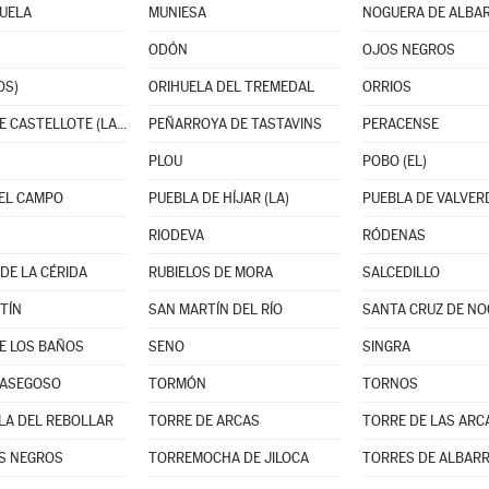
UELA
MUNIESA
NOGUERA DE ALBA
ODÓN
OJOS NEGROS
OS)
ORIHUELA DEL TREMEDAL
ORRIOS
PARRAS DE CASTELLOTE (LAS)
PEÑARROYA DE TASTAVINS
PERACENSE
PLOU
POBO (EL)
EL CAMPO
PUEBLA DE HÍJAR (LA)
PUEBLA DE VALVERD
RIODEVA
RÓDENAS
DE LA CÉRIDA
RUBIELOS DE MORA
SALCEDILLO
TÍN
SAN MARTÍN DEL RÍO
SANTA CRUZ DE N
E LOS BAÑOS
SENO
SINGRA
MASEGOSO
TORMÓN
TORNOS
LA DEL REBOLLAR
TORRE DE ARCAS
TORRE DE LAS ARC
S NEGROS
TORREMOCHA DE JILOCA
TORRES DE ALBARR