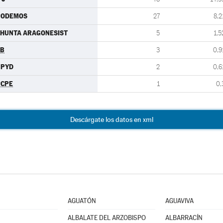
PODEMOS
27
8,2
HUNTA ARAGONESIST
5
1,5
EB
3
0,9
UPYD
2
0,6
PCPE
1
0,
Descárgate los datos en xml
AGUATÓN
AGUAVIVA
ALBALATE DEL ARZOBISPO
ALBARRACÍN