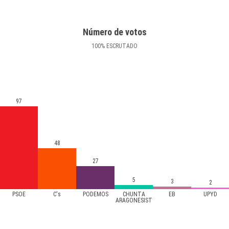
Número de votos
100
%
ESCRUTADO
97
48
27
5
3
2
PSOE
C's
PODEMOS
CHUNTA
EB
UPYD
ARAGONESIST